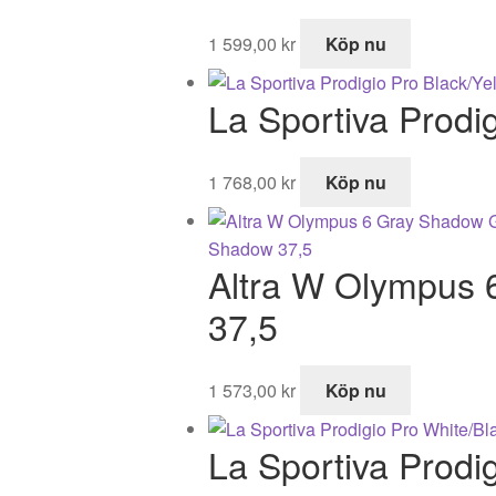
1 599,00
kr
Köp nu
La Sportiva Prodi
1 768,00
kr
Köp nu
Altra W Olympus
37,5
1 573,00
kr
Köp nu
La Sportiva Prodi