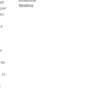
att
Vandring
lper
 en
ra
er
för
. H-
d