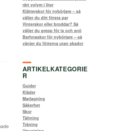
rätt volym i liter
Klätterskor för nybörjare – så
väljer du ditt första par
Vinterskor eller broddar? Så
väljer du grepp för is och snö
Barfotaskor för nybörjare – så
vänjer du fötterna utan skador
ARTIKELKATEGORIE
R
Guider
Kläder
Matlagning
Säkerhet
Skor
Tältning
Träning
pade
Utrustning