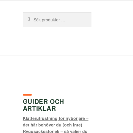
Sök
Sök
efter:
GUIDER OCH
ARTIKLAR
Klätterutrustning för nybörjare –
det här behöver du (och inte)
Ryggsäcksstorlek – så väljer du