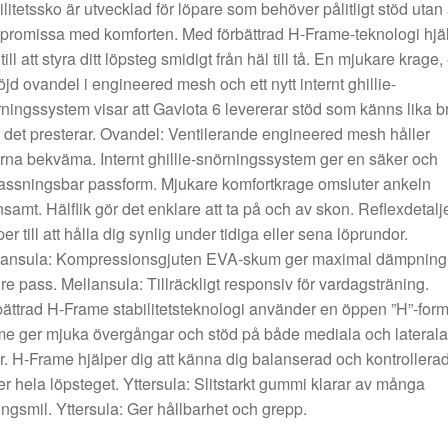
ilitetssko är utvecklad för löpare som behöver pålitligt stöd utan 
romissa med komforten. Med förbättrad H-Frame-teknologi hjä
till att styra ditt löpsteg smidigt från häl till tå. En mjukare krage,
öjd ovandel i engineered mesh och ett nytt internt ghillie-
ningssystem visar att Gaviota 6 levererar stöd som känns lika b
det presterar. Ovandel: Ventilerande engineered mesh håller
erna bekväma. Internt ghillie-snörningssystem ger en säker och
ssningsbar passform. Mjukare komfortkrage omsluter ankeln
samt. Hälflik gör det enklare att ta på och av skon. Reflexdetalj
per till att hålla dig synlig under tidiga eller sena löprundor.
lansula: Kompressionsgjuten EVA-skum ger maximal dämpning 
re pass. Mellansula: Tillräckligt responsiv för vardagsträning.
ättrad H-Frame stabilitetsteknologi använder en öppen ”H”-form
e ger mjuka övergångar och stöd på både mediala och laterala
r. H-Frame hjälper dig att känna dig balanserad och kontrollera
r hela löpsteget. Yttersula: Slitstarkt gummi klarar av många
ingsmil. Yttersula: Ger hållbarhet och grepp.