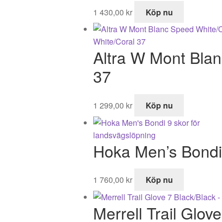
1 430,00
kr
Köp nu
Altra W Mont Blan
37
1 299,00
kr
Köp nu
Hoka Men’s Bondi 
1 760,00
kr
Köp nu
Merrell Trail Glov