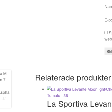
Na
E-p
S
webb
Relaterade produkter
La Sportiva Levan