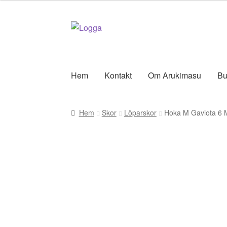
Hoppa
Hoppa
till
till
navigering
innehåll
Hem
Kontakt
Om Arukimasu
Bu
Hem
Skor
Löparskor
Hoka M Gaviota 6 M