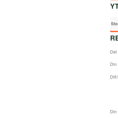
Y
Sto
R
Det 
Din 
Ditt
Din