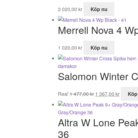
2 020,00
kr
Köp nu
Merrell Nova 4 Wp
1 020,00
kr
Köp nu
Salomon Winter C
Det
Det
Rea!
1 477,00
kr
1 367,00
kr
Köp
ursprungliga
nuvaran
priset
priset
var:
är:
Altra W Lone Pea
1
1
477,00 kr.
367,00 k
36