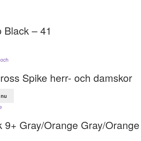
 Black – 41
ross Spike herr- och damskor
 nu
de
k 9+ Gray/Orange Gray/Orange
r.