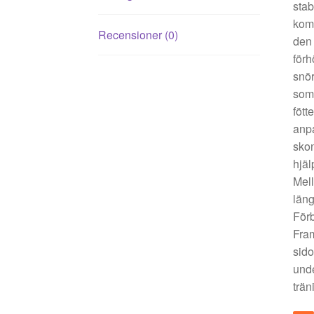
stab
komp
Recensioner (0)
den 
förh
snör
som 
fött
anpa
skon
hjäl
Mel
läng
Förb
Fram
sido
unde
trän