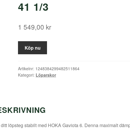
41 1/3
1 549,00
kr
Köp nu
Artikelnr:
1248384299482511864
Kategori:
Löparskor
ESKRIVNING
 ditt löpsteg stabilt med HOKA Gaviota 6. Denna maximalt däm