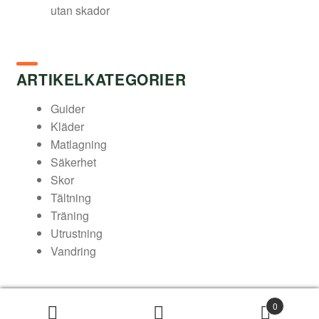
utan skador
ARTIKELKATEGORIER
Guider
Kläder
Matlagning
Säkerhet
Skor
Tältning
Träning
Utrustning
Vandring
0
© Arukimasu – Din friluftsbutik 2026