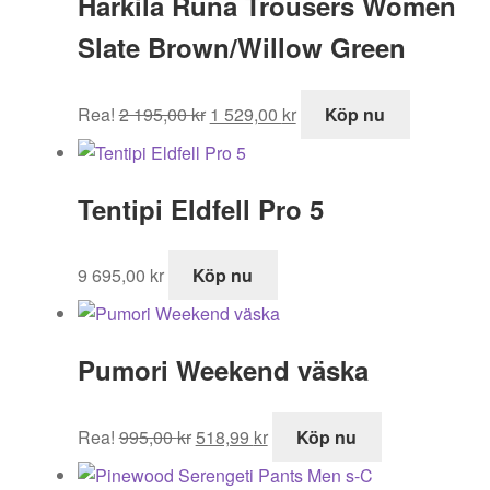
Härkila Runa Trousers Women
Slate Brown/Willow Green
Det
Det
Rea!
2 195,00
kr
1 529,00
kr
Köp nu
ursprungliga
nuvarande
priset
priset
var:
är:
Tentipi Eldfell Pro 5
2
1
195,00 kr.
529,00 kr.
9 695,00
kr
Köp nu
Pumori Weekend väska
Det
Det
Rea!
995,00
kr
518,99
kr
Köp nu
ursprungliga
nuvarande
priset
priset