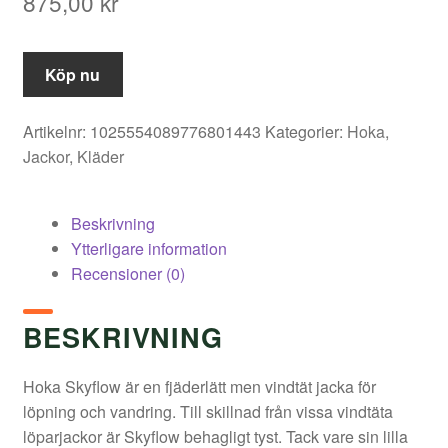
875,00
kr
Köp nu
Artikelnr:
1025554089776801443
Kategorier:
Hoka
,
Jackor
,
Kläder
Beskrivning
Ytterligare information
Recensioner (0)
BESKRIVNING
Hoka Skyflow är en fjäderlätt men vindtät jacka för
löpning och vandring. Till skillnad från vissa vindtäta
löparjackor är Skyflow behagligt tyst. Tack vare sin lilla