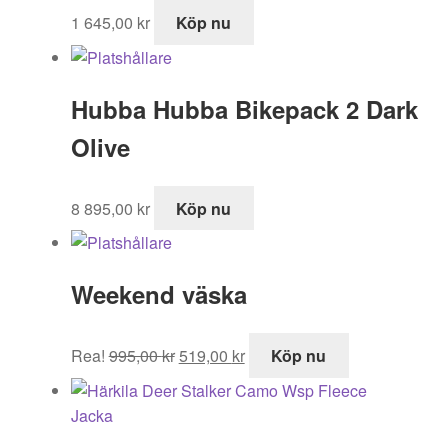
1 645,00
kr
Köp nu
Hubba Hubba Bikepack 2 Dark
Olive
8 895,00
kr
Köp nu
Weekend väska
Det
Det
Rea!
995,00
kr
519,00
kr
Köp nu
ursprungliga
nuvarande
priset
priset
var:
är:
995,00 kr.
519,00 kr.