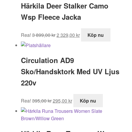
Härkila Deer Stalker Camo
Wsp Fleece Jacka
Det
Det
Rea!
3 899,00
kr
2 329,00
kr
Köp nu
ursprungliga
nuvarande
priset
priset
var:
är:
Circulation AD9
3
2
899,00 kr.
329,00 kr.
Sko/Handsktork Med UV Ljus
220v
Det
Det
Rea!
395,00
kr
295,00
kr
Köp nu
ursprungliga
nuvarande
priset
priset
var:
är:
395,00 kr.
295,00 kr.