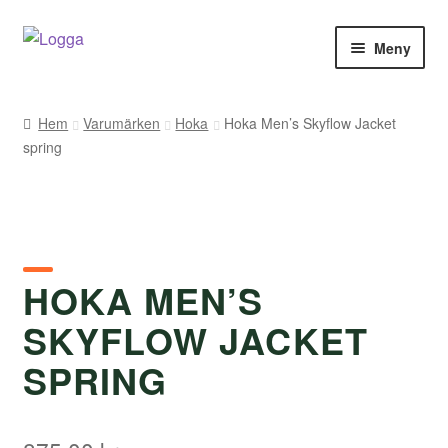
Hoppa
Hoppa
Meny
till
till
navigering
innehåll
Hem
Hem
Varumärken
Hoka
Hoka Men’s Skyflow Jacket
spring
Kontakt
Om Arukimasu
Butik
HOKA MEN’S
Varumärken
SKYFLOW JACKET
Väljare
SPRING