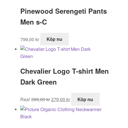
var:
är:
Pinewood Serengeti Pants
995,00 kr.
518,99 kr.
Men s-C
799,00
kr
Köp nu
Chevalier Logo T-shirt Men
Dark Green
Det
Det
Rea!
399,00
kr
279,00
kr
Köp nu
ursprungliga
nuvarande
priset
priset
var:
är:
399,00 kr.
279,00 kr.