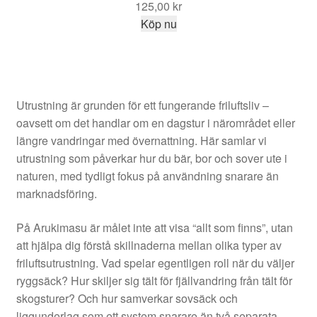
125,00
kr
Köp nu
Utrustning är grunden för ett fungerande friluftsliv –
oavsett om det handlar om en dagstur i närområdet eller
längre vandringar med övernattning. Här samlar vi
utrustning som påverkar hur du bär, bor och sover ute i
naturen, med tydligt fokus på användning snarare än
marknadsföring.
På Arukimasu är målet inte att visa “allt som finns”, utan
att hjälpa dig förstå skillnaderna mellan olika typer av
friluftsutrustning. Vad spelar egentligen roll när du väljer
ryggsäck? Hur skiljer sig tält för fjällvandring från tält för
skogsturer? Och hur samverkar sovsäck och
liggunderlag som ett system snarare än två separata