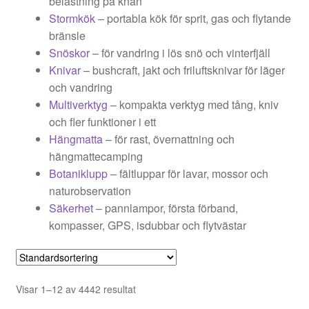
belastning på knän
Stormkök
– portabla kök för sprit, gas och flytande
bränsle
Snöskor
– för vandring i lös snö och vinterfjäll
Knivar
– bushcraft, jakt och friluftsknivar för läger
och vandring
Multiverktyg
– kompakta verktyg med tång, kniv
och fler funktioner i ett
Hängmatta
– för rast, övernattning och
hängmattecamping
Botaniklupp
– fältluppar för lavar, mossor och
naturobservation
Säkerhet
– pannlampor, första förband,
kompasser, GPS, isdubbar och flytvästar
Visar 1–12 av 4442 resultat