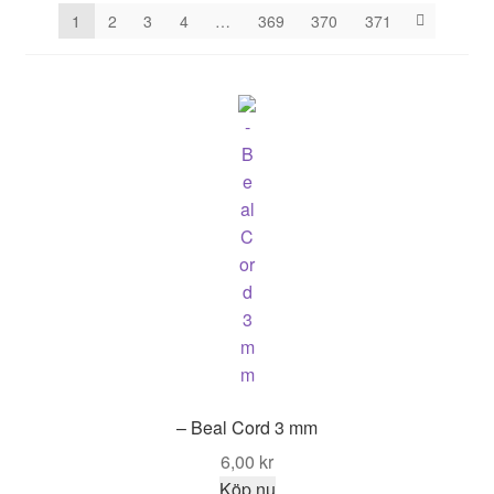
1
2
3
4
…
369
370
371
– Beal Cord 3 mm
6,00
kr
Köp nu