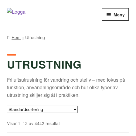
Hoppa
Hoppa
Meny
till
till
navigering
innehåll
Hem
Hem
Utrustning
Kontakt
UTRUSTNING
Om Arukimasu
Butik
Friluftsutrustning för vandring och uteliv – med fokus på
funktion, användningsområde och hur olika typer av
Varumärken
utrustning skiljer sig åt i praktiken.
Väljare
Visar 1–12 av 4442 resultat