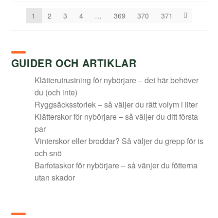
1
2
3
4
…
369
370
371
GUIDER OCH ARTIKLAR
Klätterutrustning för nybörjare – det här behöver
du (och inte)
Ryggsäcksstorlek – så väljer du rätt volym i liter
Klätterskor för nybörjare – så väljer du ditt första
par
Vinterskor eller broddar? Så väljer du grepp för is
och snö
Barfotaskor för nybörjare – så vänjer du fötterna
utan skador