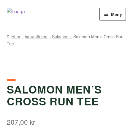
Hoppa
Hoppa
Meny
till
till
navigering
innehåll
Hem
Hem
Varumärken
Salomon
Salomon Men’s Cross Run
Tee
Kontakt
Om Arukimasu
Butik
SALOMON MEN’S
Varumärken
CROSS RUN TEE
Väljare
207,00
kr