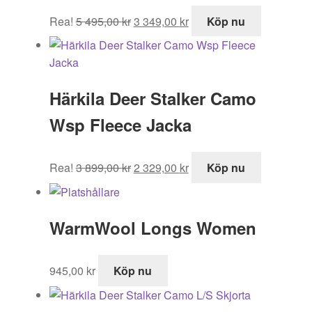
Det
Det
Rea!
5 495,00
kr
3 349,00
kr
Köp nu
ursprungliga
nuvarande
priset
priset
var:
är:
5
3
Härkila Deer Stalker Camo
495,00 kr.
349,00 kr.
Wsp Fleece Jacka
Det
Det
Rea!
3 899,00
kr
2 329,00
kr
Köp nu
ursprungliga
nuvarande
priset
priset
var:
är:
WarmWool Longs Women
3
2
899,00 kr.
329,00 kr.
945,00
kr
Köp nu