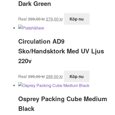
Dark Green
Det
Det
Rea!
399,00
kr
279,00
kr
Köp nu
ursprungliga
nuvarande
priset
priset
var:
är:
Circulation AD9
399,00 kr.
279,00 kr.
Sko/Handsktork Med UV Ljus
220v
Det
Det
Rea!
395,00
kr
295,00
kr
Köp nu
ursprungliga
nuvarande
priset
priset
var:
är:
Osprey Packing Cube Medium
395,00 kr.
295,00 kr.
Black