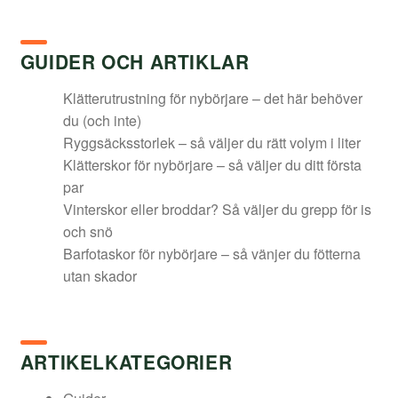
var:
är:
1
689,00 kr.
GUIDER OCH ARTIKLAR
195,00 kr.
Klätterutrustning för nybörjare – det här behöver
du (och inte)
Ryggsäcksstorlek – så väljer du rätt volym i liter
Klätterskor för nybörjare – så väljer du ditt första
par
Vinterskor eller broddar? Så väljer du grepp för is
och snö
Barfotaskor för nybörjare – så vänjer du fötterna
utan skador
ARTIKELKATEGORIER