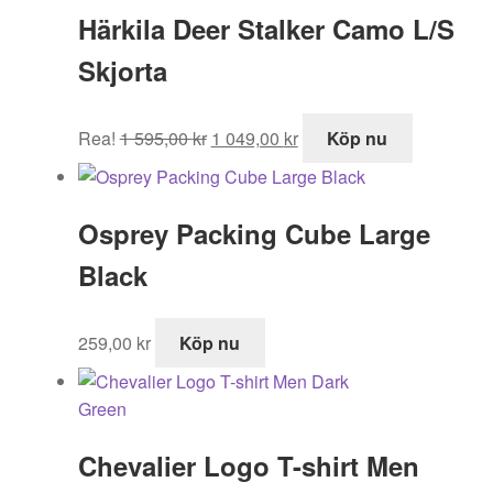
Härkila Deer Stalker Camo L/S
Skjorta
Det
Det
Rea!
1 595,00
kr
1 049,00
kr
Köp nu
ursprungliga
nuvarande
priset
priset
var:
är:
Osprey Packing Cube Large
1
1
595,00 kr.
049,00 kr.
Black
259,00
kr
Köp nu
Chevalier Logo T-shirt Men