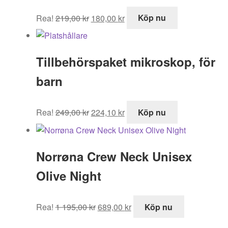
Det
Det
Rea!
219,00
kr
180,00
kr
Köp nu
ursprungliga
nuvarande
priset
priset
var:
är:
Tillbehörspaket mikroskop, för
219,00 kr.
180,00 kr.
barn
Det
Det
Rea!
249,00
kr
224,10
kr
Köp nu
ursprungliga
nuvarande
priset
priset
var:
är:
Norrøna Crew Neck Unisex
249,00 kr.
224,10 kr.
Olive Night
Det
Det
Rea!
1 195,00
kr
689,00
kr
Köp nu
ursprungliga
nuvarande
priset
priset