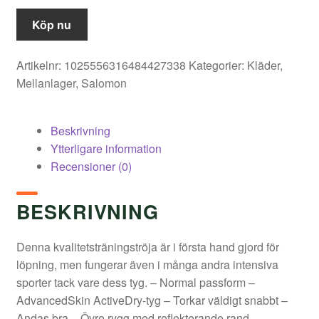
Köp nu
Artikelnr:
1025556316484427338
Kategorier:
Kläder
,
Mellanlager
,
Salomon
Beskrivning
Ytterligare information
Recensioner (0)
BESKRIVNING
Denna kvalitetsträningströja är i första hand gjord för
löpning, men fungerar även i många andra intensiva
sporter tack vare dess tyg. – Normal passform –
AdvancedSkin ActiveDry-tyg – Torkar väldigt snabbt –
Andas bra – Övre rygg med reflekterande rand