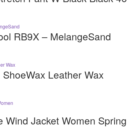
ool RB9X – MelangeSand
x ShoeWax Leather Wax
e Wind Jacket Women Spring