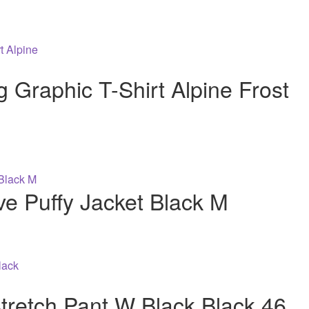
 Graphic T-Shirt Alpine Frost
ve Puffy Jacket Black M
tretch Pant W Black Black 46