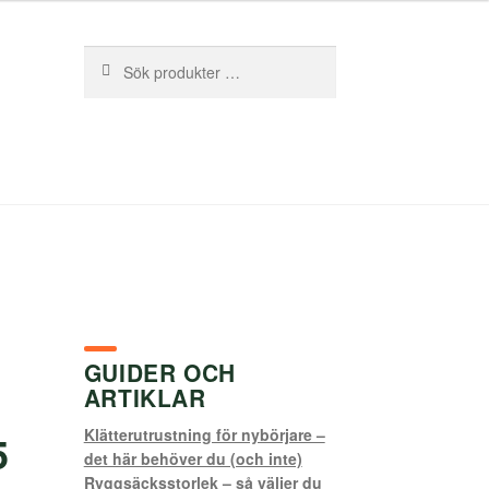
Sök
Sök
efter:
GUIDER OCH
ARTIKLAR
Klätterutrustning för nybörjare –
5
det här behöver du (och inte)
Ryggsäcksstorlek – så väljer du