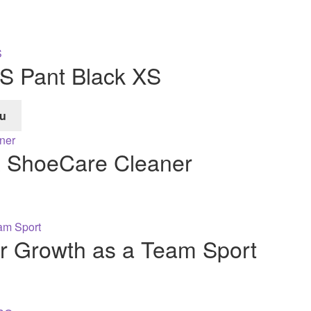
S Pant Black XS
u
e
x ShoeCare Cleaner
er Growth as a Team Sport