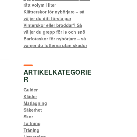
rätt volym i liter
Klätterskor för nybörjare – så
väljer du ditt första par
Vinterskor eller broddar? Så
väljer du grepp för is och snö
Barfotaskor för nybörjare – så
vänjer du fötterna utan skador
ARTIKELKATEGORIE
R
Guider
Kläder
Matlagning
Säkerhet
Skor
Tältning
Träning
Utrustning