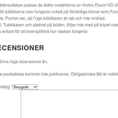
ädersväskan passar de äldre modellerna av Vortex Razor HD 2
5 tubkikarna men fungerar också på likvärdiga kloner som Foc
e, Pumori etc, så l’nge tubkikaren är rak och inte vinklad.
 Tubkikaren och stativet på bilden, följer inte med på köpet uta
s enbart för att exemplifiera hur väskan fungerar.
ECENSIONER
finns inga recensioner än.
e-postadress kommer inte publiceras.
Obligatoriska fält är märk
 betyg
*