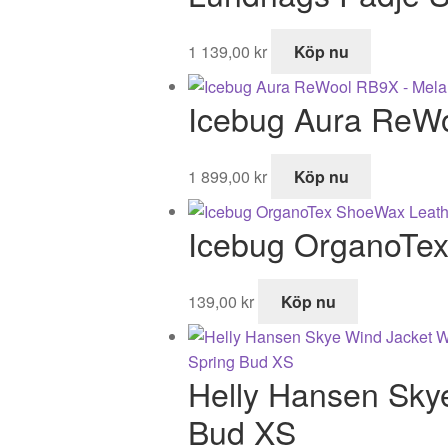
1 139,00
kr
Köp nu
Icebug Aura ReW
1 899,00
kr
Köp nu
Icebug OrganoTe
139,00
kr
Köp nu
Helly Hansen Sky
Bud XS