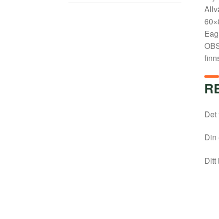
Allv
60×8
Eagl
OBS:
finn
R
Det 
Din 
Ditt