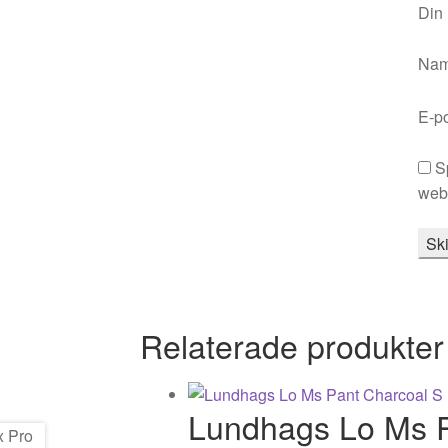
Din
Na
E-p
S
webb
Relaterade produkter
Lundhags Lo Ms P