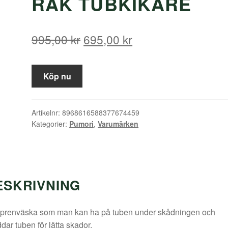
RAK TUBKIKARE
Det
Det
995,00
kr
695,00
kr
ursprungliga
nuvarande
priset
priset
Köp nu
var:
är:
995,00 kr.
695,00 kr.
Artikelnr:
8968616588377674459
Kategorier:
Pumori
,
Varumärken
ESKRIVNING
prenväska som man kan ha på tuben under skådningen och
dar tuben för lätta skador.