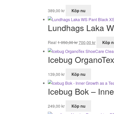
389,00
kr
Köp nu
Lundhags Laka W
Det
Det
Rea!
1 050,00
kr
700,00
kr
Köp n
ursprungliga
nuvarand
priset
priset
Icebug OrganoTe
var:
är:
1
700,00 kr.
050,00 kr.
139,00
kr
Köp nu
Icebug Bok – Inn
249,00
kr
Köp nu