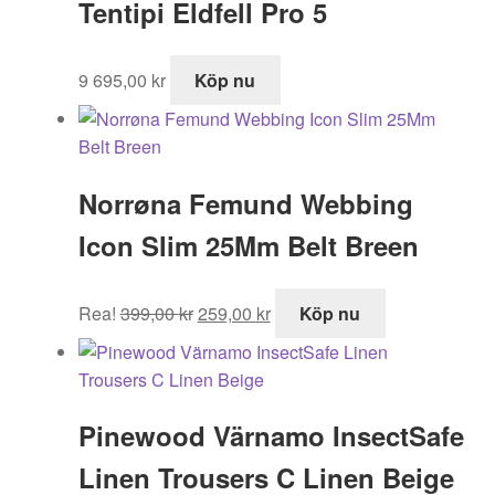
Tentipi Eldfell Pro 5
9 695,00
kr
Köp nu
Norrøna Femund Webbing
Icon Slim 25Mm Belt Breen
Det
Det
Rea!
399,00
kr
259,00
kr
Köp nu
ursprungliga
nuvarande
priset
priset
var:
är:
399,00 kr.
259,00 kr.
Pinewood Värnamo InsectSafe
Linen Trousers C Linen Beige