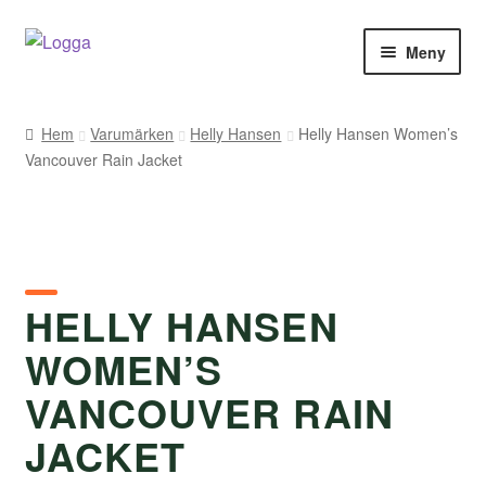
Hoppa
Hoppa
Meny
till
till
navigering
innehåll
Hem
Hem
Varumärken
Helly Hansen
Helly Hansen Women’s
Vancouver Rain Jacket
Kontakt
Om Arukimasu
Butik
HELLY HANSEN
Varumärken
WOMEN’S
Väljare
VANCOUVER RAIN
JACKET