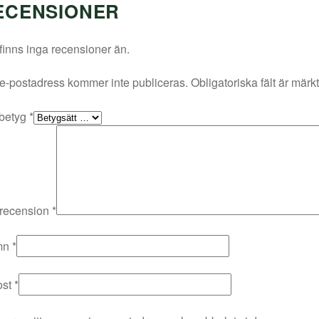
ECENSIONER
finns inga recensioner än.
e-postadress kommer inte publiceras.
Obligatoriska fält är märk
 betyg
*
 recension
*
mn
*
ost
*