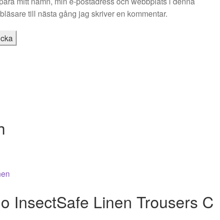
para mitt namn, min e-postadress och webbplats i denna
läsare till nästa gång jag skriver en kommentar.
h
 InsectSafe Linen Trousers C