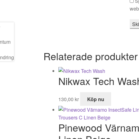
S
webb
Relaterade produkter
Nikwax Tech Was
130,00
kr
Köp nu
Pinewood Värnamo