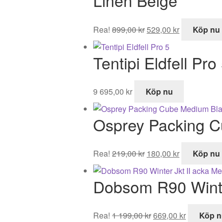
Linen Beige
Det
Det
Rea!
899,00
kr
529,00
kr
Köp nu
ursprungliga
nuvarande
priset
priset
Tentipi Eldfell Pro
var:
är:
899,00 kr.
529,00 kr.
9 695,00
kr
Köp nu
Osprey Packing 
Det
Det
Rea!
219,00
kr
180,00
kr
Köp nu
ursprungliga
nuvarande
priset
priset
Dobsom R90 Winte
var:
är:
219,00 kr.
180,00 kr.
Det
Det
Rea!
1 199,00
kr
669,00
kr
Köp n