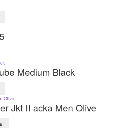
 5
Cube Medium Black
r Jkt II acka Men Olive
u