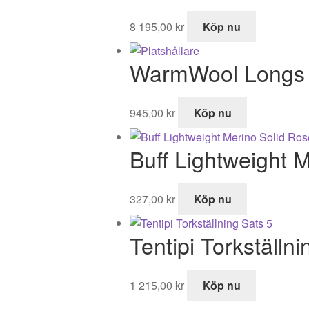
8 195,00
kr
Köp nu
WarmWool Long
945,00
kr
Köp nu
Buff Lightweight 
327,00
kr
Köp nu
Tentipi Torkställni
1 215,00
kr
Köp nu