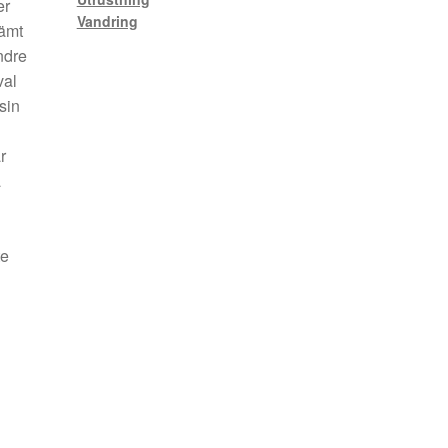
er
Vandring
vämt
indre
val
sin
r
a
te