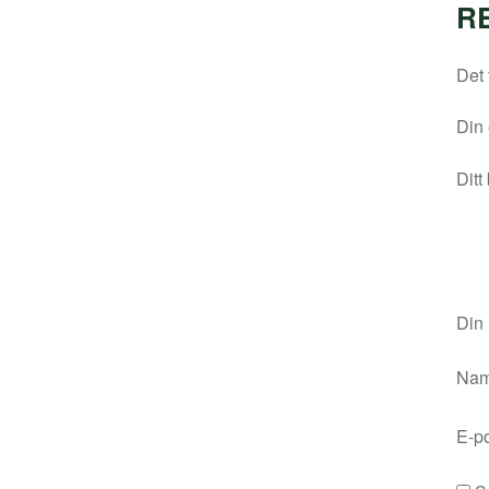
R
Det 
Din 
Ditt
Din
Na
E-p