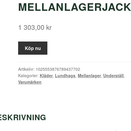
MELLANLAGERJAC
1 303,00
kr
Köp nu
Artikelnr:
1025553876789437702
Kategorier:
Kläder
,
Lundhags
,
Mellanlager
,
Underställ
,
Varumärken
ESKRIVNING