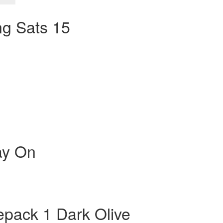
e
ing Sats 15
ay On
pack 1 Dark Olive