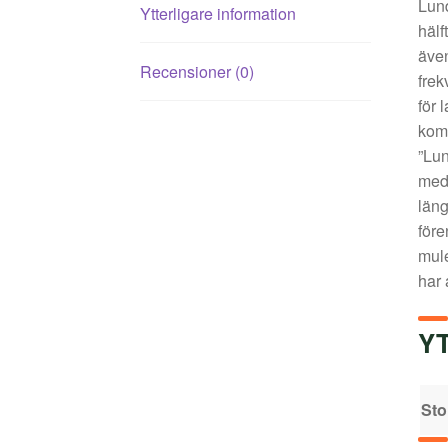
Lund
Ytterligare information
hälf
även
Recensioner (0)
frek
för 
komf
”Lun
med 
läng
före
mule
har 
Y
Sto