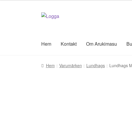
Hoppa
Hoppa
till
till
navigering
innehåll
Hem
Kontakt
Om Arukimasu
Bu
Hem
Varumärken
Lundhags
Lundhags Me