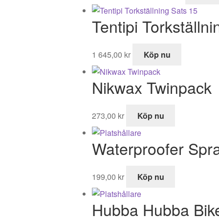
ursprungliga
nuvarand
priset
priset
Tentipi Torkställn
var:
är:
1
669,00 kr.
199,00 kr.
1 645,00
kr
Köp nu
Nikwax Twinpack
273,00
kr
Köp nu
Waterproofer Spr
199,00
kr
Köp nu
Hubba Hubba Bike