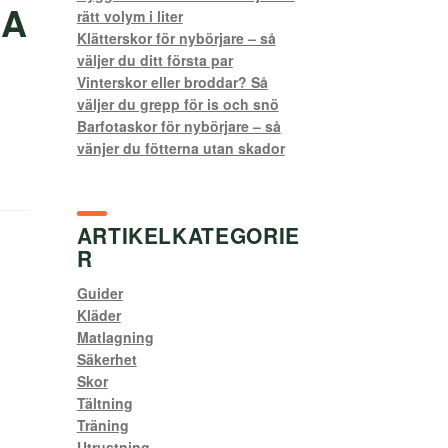
KA
rätt volym i liter
Klätterskor för nybörjare – så
väljer du ditt första par
Vinterskor eller broddar? Så
väljer du grepp för is och snö
Barfotaskor för nybörjare – så
vänjer du fötterna utan skador
ARTIKELKATEGORIE
R
Guider
Kläder
Matlagning
Säkerhet
Skor
Tältning
Träning
Utrustning