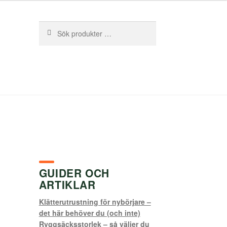
Sök
Sök
efter:
GUIDER OCH
ARTIKLAR
Klätterutrustning för nybörjare –
det här behöver du (och inte)
Ryggsäcksstorlek – så väljer du