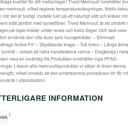
hags kvalitet för ditt mellanlager! Tived Merinoull innehåller öv
ten merinoull, vilket reglerar temperatursvängningar, förblir bek
 när det är fuktigt, motstår lukt på ett naturligt sätt och kräver m
vent tvätt jämfört med syntetfibrer. Tived Merinoull är ett utmärkt 
lager-på-lager-kläder under svala och kalla dagar. Och tack vare 
ort används den ofta även som loungekläder. – Slimmad
dhags Active Fit” – Skyddande krage – Två fickor – Långa ärma
tumhål – enkelt att hålla handlederna varma – Dragkedja i hel
den med en invändig flik Produkten innehåller inga PFAS-
ningar. Liksom alla merinoullsprodukter vi säljer är även denna
singfri, vilket innebär att den smärtsamma proceduren för får in
använts i ullproduktion.
TTERLIGARE INFORMATION
L
rlek