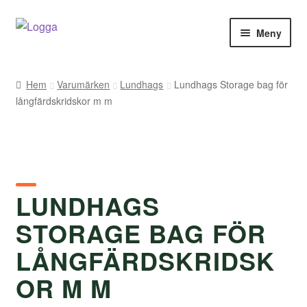
Hoppa
Hoppa
Meny
till
till
navigering
innehåll
Hem
Hem
Varumärken
Lundhags
Lundhags Storage bag för
långfärdskridskor m m
Kontakt
Om Arukimasu
Butik
LUNDHAGS
Varumärken
STORAGE BAG FÖR
Väljare
LÅNGFÄRDSKRIDSK
OR M M