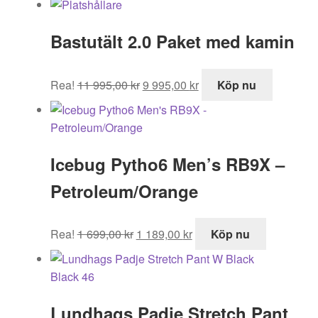
Bastutält 2.0 Paket med kamin
Det
Det
Rea!
11 995,00
kr
9 995,00
kr
Köp nu
ursprungliga
nuvarande
priset
priset
var:
är:
11
9
Icebug Pytho6 Men’s RB9X –
995,00 kr.
995,00 kr.
Petroleum/Orange
Det
Det
Rea!
1 699,00
kr
1 189,00
kr
Köp nu
ursprungliga
nuvarande
priset
priset
var:
är:
1
1
Lundhags Padje Stretch Pant
699,00 kr.
189,00 kr.