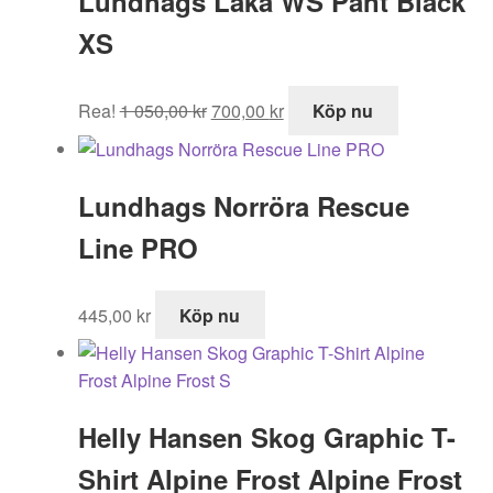
Lundhags Laka WS Pant Black
XS
Det
Det
Rea!
1 050,00
kr
700,00
kr
Köp nu
ursprungliga
nuvarande
priset
priset
var:
är:
Lundhags Norröra Rescue
1
700,00 kr.
050,00 kr.
Line PRO
445,00
kr
Köp nu
Helly Hansen Skog Graphic T-
Shirt Alpine Frost Alpine Frost