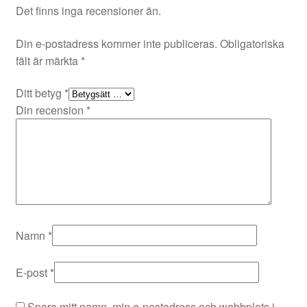
Det finns inga recensioner än.
Din e-postadress kommer inte publiceras.
Obligatoriska
fält är märkta
*
Ditt betyg
*
Din recension
*
Namn
*
E-post
*
Spara mitt namn, min e-postadress och webbplats i