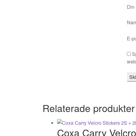
Din
Na
E-p
S
webb
Relaterade produkter
Coxa Carry Velcro