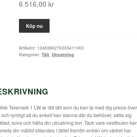
6 516,00
kr
Köp nu
Artikelnr:
1248386276303411063
Kategorier:
Tält
,
Utrustning
ESKRIVNING
isk Telemark 1 LW är lätt tält som du kan ta med dig precis övera
t och rymligt så du enkelt kan stanna där du behöver, sätta sig
dad, sova och hålla din utrustning torr. Tack vare vestibulen ka
ereda din måltid sittandes i tältet framför entrén om vädret har