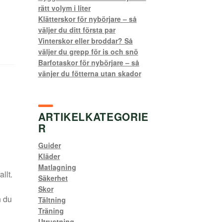
rätt volym i liter
Klätterskor för nybörjare – så
väljer du ditt första par
Vinterskor eller broddar? Så
väljer du grepp för is och snö
Barfotaskor för nybörjare – så
vänjer du fötterna utan skador
ARTIKELKATEGORIE
R
Guider
Kläder
Matlagning
llt.
Säkerhet
Skor
n du
Tältning
Träning
Utrustning