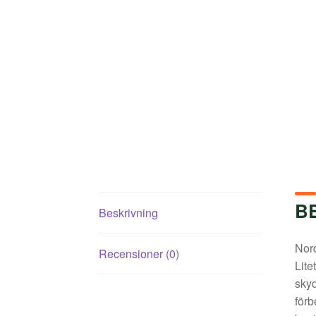
B
Beskrivning
Nord
Recensioner (0)
Lite
skyd
förb