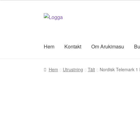
Hoppa
Hoppa
till
till
navigering
innehåll
Hem
Kontakt
Om Arukimasu
Bu
Hem
Utrustning
Tält
Nordisk Telemark 1 