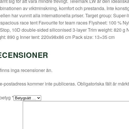
ämt sig för att vara mindre trevligt. Telemark LW är den idealisk
inationen av viktminskning, komfort och prestanda. Inte konstigt
llen har vunnit alla internationella priser. Target group: Super-l
spacious race tent Favourite for team races Flysheet: 100 % Ny
Stop, 10D double-sided siliconised 3-layer Trim weight: 820 g 
ht: 890 g Inner tent: 220x98x86 cm Pack size: 13×35 cm
ECENSIONER
finns inga recensioner än.
e-postadress kommer inte publiceras.
Obligatoriska fält är märk
 betyg
*