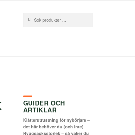
Sök
Sök
efter:
K
GUIDER OCH
ARTIKLAR
Klätterutrustning för nybörjare –
det här behöver du (och inte)
Ryggsäcksstorlek – så väljer du