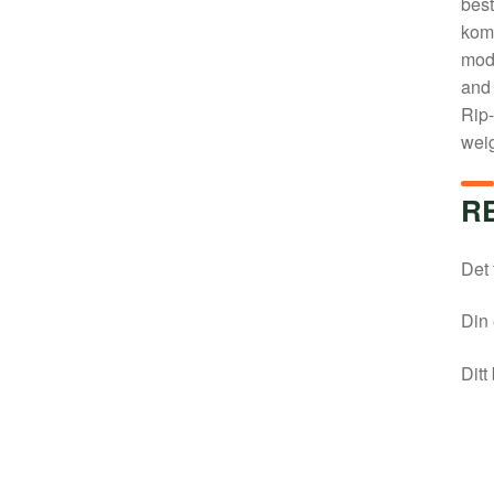
best
komb
mode
and 
Rip-
weig
R
Det 
Din 
Ditt