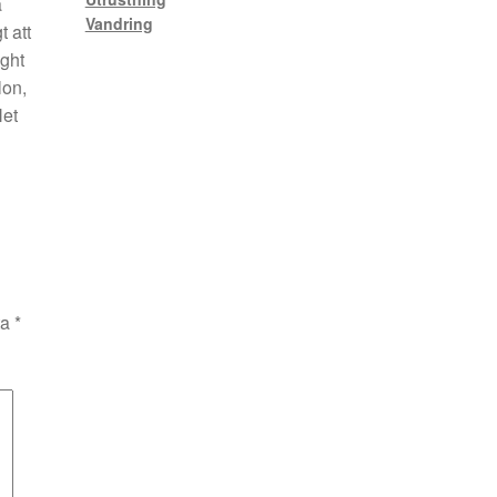
a
Vandring
 att
ight
lon,
Net
ta
*