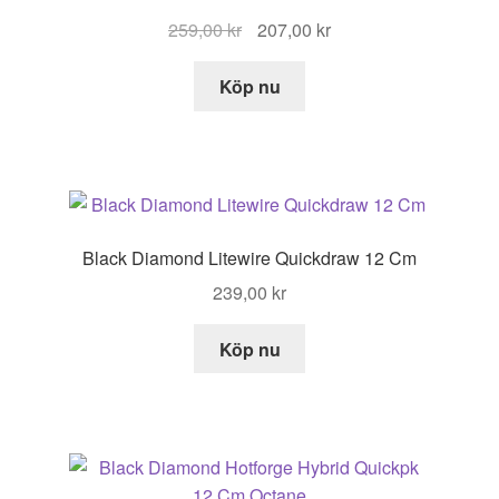
Det
Det
259,00
kr
207,00
kr
ursprungliga
nuvarande
priset
priset
Köp nu
var:
är:
259,00 kr.
207,00 kr.
Black Diamond Litewire Quickdraw 12 Cm
239,00
kr
Köp nu