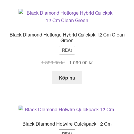
799,00 kr.
510,00 kr.
Black Diamond Hotforge Hybrid Quickpk 12 Cm Clean
Green
REA!
Det
Det
1 399,00
kr
1 090,00
kr
ursprungliga
nuvarande
priset
priset
Köp nu
var:
är:
1
1
399,00 kr.
090,00 kr.
Black Diamond Hotwire Quickpack 12 Cm
REA!