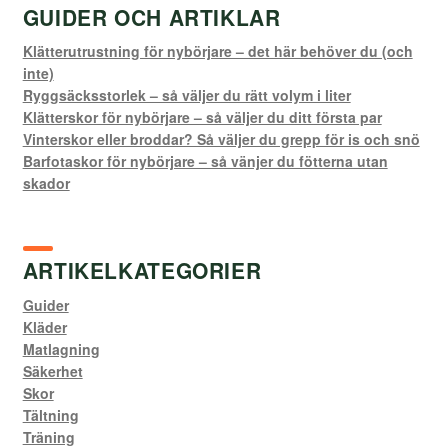
GUIDER OCH ARTIKLAR
Klätterutrustning för nybörjare – det här behöver du (och
inte)
Ryggsäcksstorlek – så väljer du rätt volym i liter
Klätterskor för nybörjare – så väljer du ditt första par
Vinterskor eller broddar? Så väljer du grepp för is och snö
Barfotaskor för nybörjare – så vänjer du fötterna utan
skador
ARTIKELKATEGORIER
Guider
Kläder
Matlagning
Säkerhet
Skor
Tältning
Träning