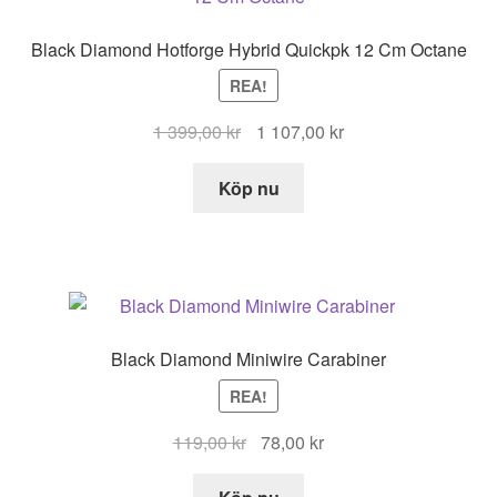
Black Diamond Hotforge Hybrid Quickpk 12 Cm Octane
REA!
Det
Det
1 399,00
kr
1 107,00
kr
ursprungliga
nuvarande
priset
priset
Köp nu
var:
är:
1
1
399,00 kr.
107,00 kr.
Black Diamond Miniwire Carabiner
REA!
Det
Det
119,00
kr
78,00
kr
ursprungliga
nuvarande
priset
priset