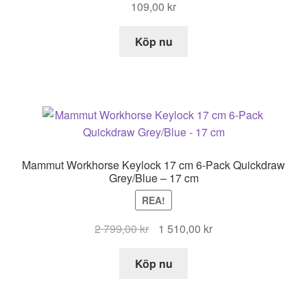
109,00
kr
Köp nu
Mammut Workhorse Keylock 17 cm 6-Pack Quickdraw
Grey/Blue – 17 cm
REA!
Det
Det
2 799,00
kr
1 510,00
kr
ursprungliga
nuvarande
priset
priset
Köp nu
var:
är:
2
1