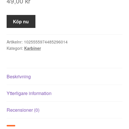
49,00
kr
Köp nu
Artikelnr:
1025555974485296014
Kategori:
Karbiner
Beskrivning
Ytterligare information
Recensioner (0)