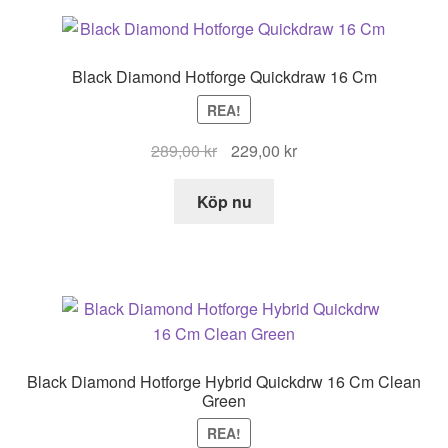
Black Diamond Hotforge Quickdraw 16 Cm
REA!
Det
Det
289,00
kr
229,00
kr
ursprungliga
nuvarande
priset
priset
Köp nu
var:
är:
289,00 kr.
229,00 kr.
Black Diamond Hotforge Hybrid Quickdrw 16 Cm Clean
Green
REA!