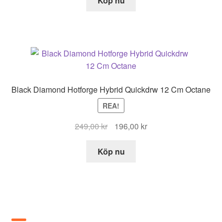
Köp nu
var:
är:
119,00 kr.
78,00 kr.
Black Diamond Hotforge Hybrid Quickdrw 12 Cm Octane
REA!
Det
Det
249,00
kr
196,00
kr
ursprungliga
nuvarande
priset
priset
Köp nu
var:
är:
249,00 kr.
196,00 kr.