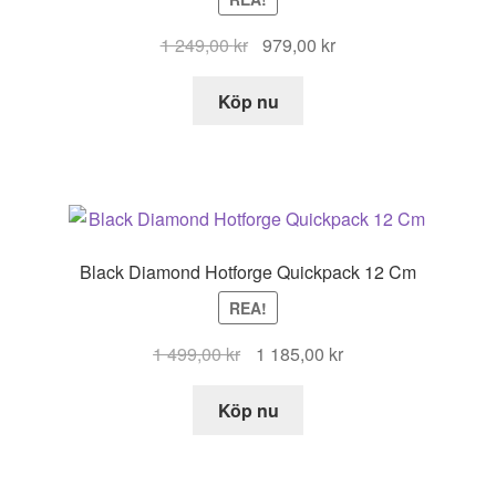
Det
Det
1 249,00
kr
979,00
kr
ursprungliga
nuvarande
priset
priset
Köp nu
var:
är:
1
979,00 kr.
249,00 kr.
Black Diamond Hotforge Quickpack 12 Cm
REA!
Det
Det
1 499,00
kr
1 185,00
kr
ursprungliga
nuvarande
priset
priset
Köp nu
var:
är:
1
1
499,00 kr.
185,00 kr.