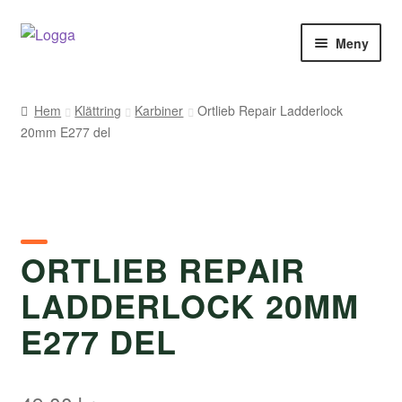
Hoppa
Hoppa
Meny
till
till
navigering
innehåll
Hem
Hem
Klättring
Karbiner
Ortlieb Repair Ladderlock
20mm E277 del
Kontakt
Om Arukimasu
Butik
ORTLIEB REPAIR
Varumärken
LADDERLOCK 20MM
Väljare
E277 DEL