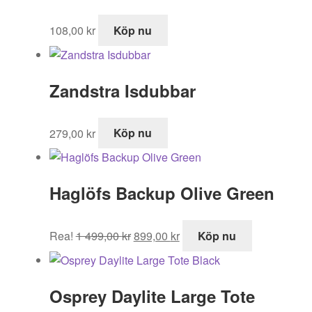
108,00
kr
Köp nu
Zandstra Isdubbar
279,00
kr
Köp nu
Haglöfs Backup Olive Green
Det
Det
Rea!
1 499,00
kr
899,00
kr
Köp nu
ursprungliga
nuvarande
priset
priset
var:
är:
Osprey Daylite Large Tote
1
899,00 kr.