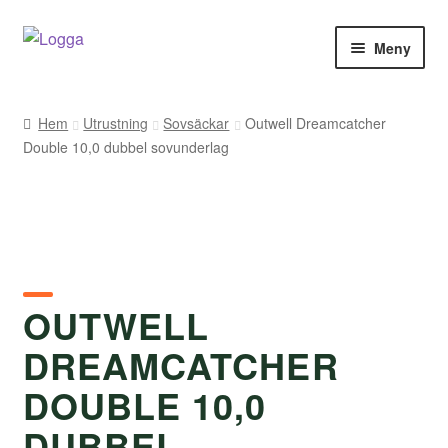
Hoppa
Hoppa
Meny
till
till
navigering
innehåll
Hem
Hem
Utrustning
Sovsäckar
Outwell Dreamcatcher
Double 10,0 dubbel sovunderlag
Kontakt
Om Arukimasu
Butik
Varumärken
OUTWELL
DREAMCATCHER
Väljare
DOUBLE 10,0
DUBBEL