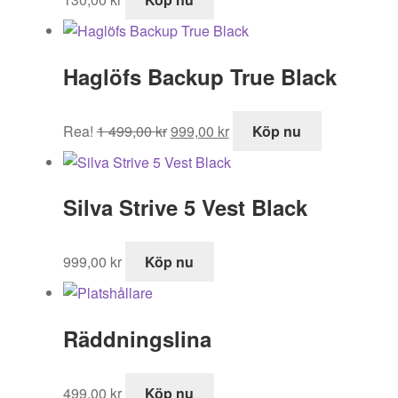
Haglöfs Backup True Black
Det
Det
Rea!
1 499,00
kr
999,00
kr
Köp nu
ursprungliga
nuvarande
priset
priset
var:
är:
Silva Strive 5 Vest Black
1
999,00 kr.
499,00 kr.
999,00
kr
Köp nu
Räddningslina
499,00
kr
Köp nu