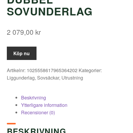
SOVUNDERLAG
2 079,00
kr
Köp nu
Artikelnr:
1025558617965364202
Kategorier:
Liggunderlag
,
Sovsäckar
,
Utrustning
Beskrivning
Ytterligare information
Recensioner (0)
BESKRIVNING