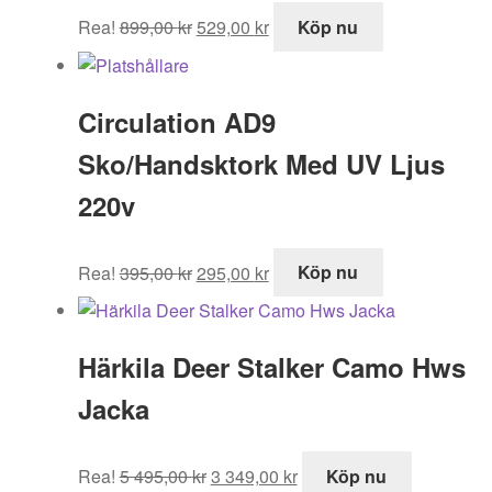
Det
Det
Rea!
899,00
kr
529,00
kr
Köp nu
ursprungliga
nuvarande
priset
priset
var:
är:
Circulation AD9
899,00 kr.
529,00 kr.
Sko/Handsktork Med UV Ljus
220v
Det
Det
Rea!
395,00
kr
295,00
kr
Köp nu
ursprungliga
nuvarande
priset
priset
var:
är:
Härkila Deer Stalker Camo Hws
395,00 kr.
295,00 kr.
Jacka
Det
Det
Rea!
5 495,00
kr
3 349,00
kr
Köp nu
ursprungliga
nuvarande