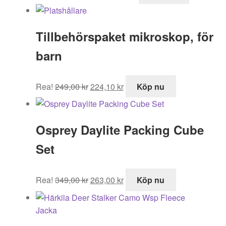
priset
priset
var:
är:
Tillbehörspaket mikroskop, för
5
3
495,00 kr.
349,00 kr.
barn
Det
Det
Rea!
249,00
kr
224,10
kr
Köp nu
ursprungliga
nuvarande
priset
priset
var:
är:
Osprey Daylite Packing Cube
249,00 kr.
224,10 kr.
Set
Det
Det
Rea!
349,00
kr
263,00
kr
Köp nu
ursprungliga
nuvarande
priset
priset
var:
är:
349,00 kr.
263,00 kr.