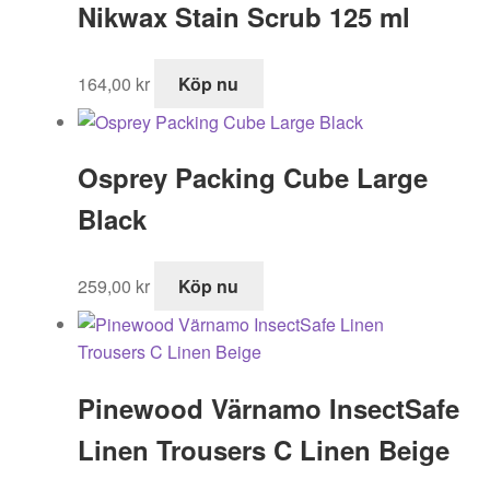
Nikwax Stain Scrub 125 ml
2
1
195,00 kr.
529,00 kr.
164,00
kr
Köp nu
Osprey Packing Cube Large
Black
259,00
kr
Köp nu
Pinewood Värnamo InsectSafe
Linen Trousers C Linen Beige