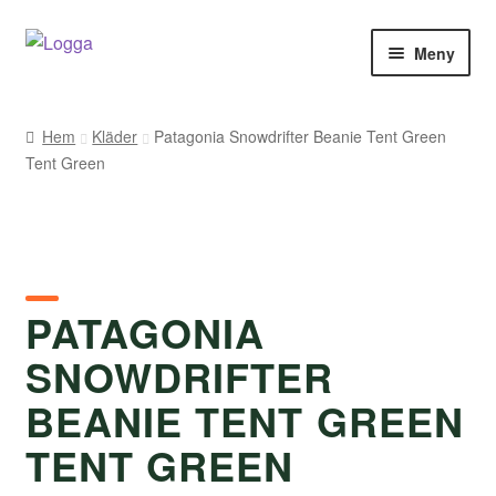
Hoppa
Hoppa
Meny
till
till
navigering
innehåll
Hem
Hem
Kläder
Patagonia Snowdrifter Beanie Tent Green
Tent Green
Kontakt
Om Arukimasu
Butik
PATAGONIA
Varumärken
SNOWDRIFTER
Väljare
BEANIE TENT GREEN
TENT GREEN