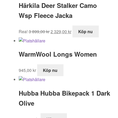
Härkila Deer Stalker Camo
Wsp Fleece Jacka
Det
Det
Rea!
3 899,00
kr
2 329,00
kr
Köp nu
ursprungliga
nuvarande
priset
priset
var:
är:
WarmWool Longs Women
3
2
899,00 kr.
329,00 kr.
945,00
kr
Köp nu
Hubba Hubba Bikepack 1 Dark
Olive