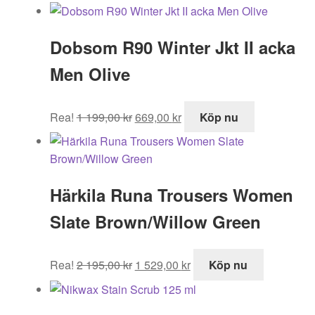
Dobsom R90 Winter Jkt II acka
Men Olive
Det
Det
Rea!
1 199,00
kr
669,00
kr
Köp nu
ursprungliga
nuvarande
priset
priset
var:
är:
1
669,00 kr.
Härkila Runa Trousers Women
199,00 kr.
Slate Brown/Willow Green
Det
Det
Rea!
2 195,00
kr
1 529,00
kr
Köp nu
ursprungliga
nuvarande
priset
priset
var:
är: