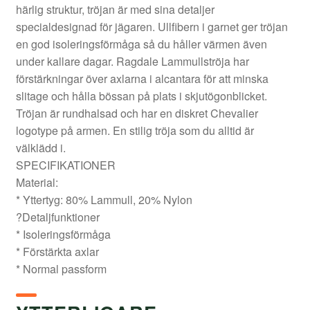
härlig struktur, tröjan är med sina detaljer
specialdesignad för jägaren. Ullfibern i garnet ger tröjan
en god isoleringsförmåga så du håller värmen även
under kallare dagar. Ragdale Lammullströja har
förstärkningar över axlarna i alcantara för att minska
slitage och hålla bössan på plats i skjutögonblicket.
Tröjan är rundhalsad och har en diskret Chevalier
logotype på armen. En stilig tröja som du alltid är
välklädd i.
SPECIFIKATIONER
Material:
* Yttertyg: 80% Lammull, 20% Nylon
?Detaljfunktioner
* Isoleringsförmåga
* Förstärkta axlar
* Normal passform