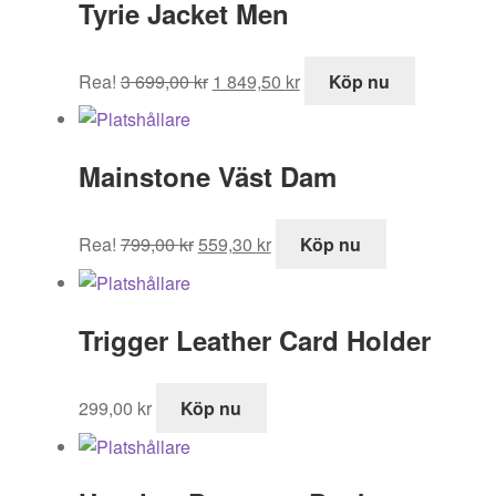
Tyrie Jacket Men
Det
Det
Rea!
3 699,00
kr
1 849,50
kr
Köp nu
ursprungliga
nuvarande
priset
priset
var:
är:
Mainstone Väst Dam
3
1
699,00 kr.
849,50 kr.
Det
Det
Rea!
799,00
kr
559,30
kr
Köp nu
ursprungliga
nuvarande
priset
priset
var:
är:
Trigger Leather Card Holder
799,00 kr.
559,30 kr.
299,00
kr
Köp nu