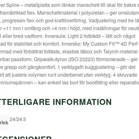
r Spine – metallplatta som länkar manschett till skal för bakre 
framåtriktad flex. Manschettmaterial i polyuretan – ger omsluta
, progressiv flex och god kraftöverföring. Vadjustering med tre l
r +11 mm i omfång och +4 mm i höjd, med inställningar för neutr
 eller bred vadform. Innersula: Light 2-fotbädd – lätt och något
ad för stabilitet och komfort. Innersko: My Custom Fit™ 4D Perf
ormad med förbättrat fotfäste, elastisk tåbox och Talyn®-material 
erbar passform. Gripwalk-dynor (ISO 23223) förmonterade – ger
re grepp och gångkomfort. 1 verktygsfri kuggjustering – gör det
lt att justera volymen runt underbenet utan verktyg. 4 skruvade
iniumspännen – kan enkelt tas bort för bootfitting eller reparatio
TTERLIGARE INFORMATION
24/24.5
rlek