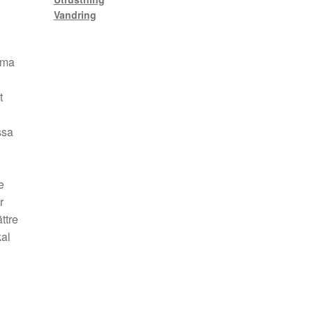
Vandring
mma
t
ssa
e
r
ttre
kal