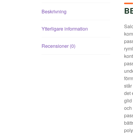
B
Beskrivning
Salo
Ytterligare information
kom
pass
Recensioner (0)
ryml
kont
pass
unde
förm
står
det 
glid
och 
pass
bätt
poly