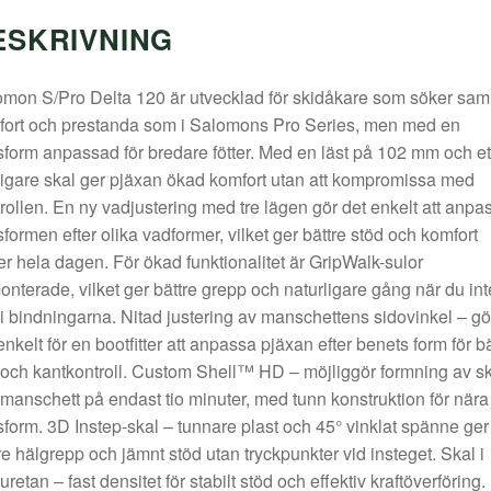
ESKRIVNING
mon S/Pro Delta 120 är utvecklad för skidåkare som söker sa
fort och prestanda som i Salomons Pro Series, men med en
form anpassad för bredare fötter. Med en läst på 102 mm och et
igare skal ger pjäxan ökad komfort utan att kompromissa med
rollen. En ny vadjustering med tre lägen gör det enkelt att anpa
formen efter olika vadformer, vilket ger bättre stöd och komfort
r hela dagen. För ökad funktionalitet är GripWalk-sulor
onterade, vilket ger bättre grepp och naturligare gång när du int
 i bindningarna. Nitad justering av manschettens sidovinkel – gö
enkelt för en bootfitter att anpassa pjäxan efter benets form för bä
 och kantkontroll. Custom Shell™ HD – möjliggör formning av s
manschett på endast tio minuter, med tunn konstruktion för nära
form. 3D Instep-skal – tunnare plast och 45° vinklat spänne ger
re hälgrepp och jämnt stöd utan tryckpunkter vid insteget. Skal i
uretan – fast densitet för stabilt stöd och effektiv kraftöverföring.