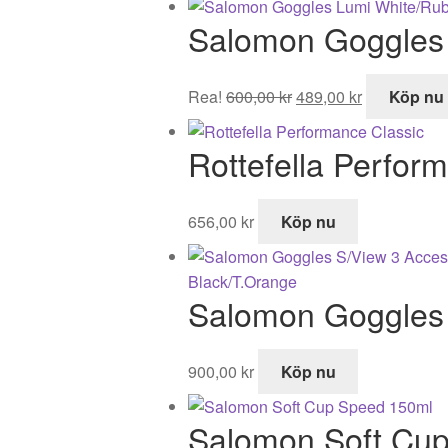
Salomon Goggles
Det
Det
Rea!
600,00
kr
489,00
kr
Köp nu
ursprungliga
nuvarande
priset
priset
Rottefella Perfor
var:
är:
600,00 kr.
489,00 kr.
656,00
kr
Köp nu
Salomon Goggles 
900,00
kr
Köp nu
Salomon Soft Cu