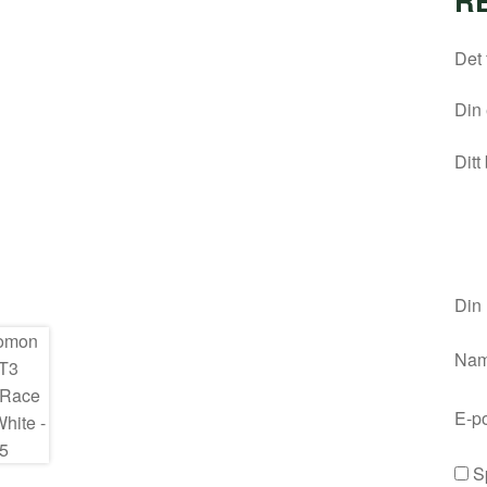
R
Det 
Din 
Ditt
Din
Na
E-p
S