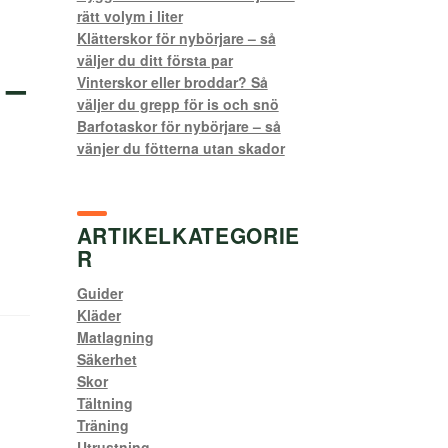
rätt volym i liter
Klätterskor för nybörjare – så
väljer du ditt första par
 –
Vinterskor eller broddar? Så
väljer du grepp för is och snö
Barfotaskor för nybörjare – så
vänjer du fötterna utan skador
ARTIKELKATEGORIE
R
Guider
Kläder
Matlagning
Säkerhet
Skor
Tältning
Träning
Utrustning