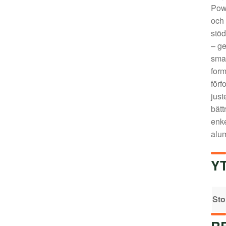
Powe
och 
stöd
– ge
smal
form
förf
just
bätt
enke
alum
Y
Sto