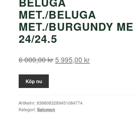
BELUGA
MET./BELUGA
MET./BURGUNDY ME
24/24.5
Det
Det
6 000,00
kr
5 995,00
kr
ursprungliga
nuvarande
priset
priset
Köp nu
var:
är:
6
5
Artikelnr:
8388083289451084774
Kategori:
Salomon
000,00 kr.
995,00 kr.