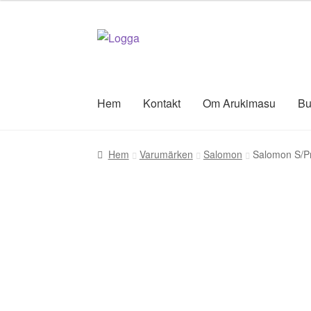
Hoppa
Hoppa
till
till
navigering
innehåll
Hem
Kontakt
Om Arukimasu
Bu
Hem
Varumärken
Salomon
Salomon S/Pr