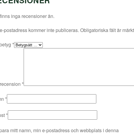
ECENSIONER
finns inga recensioner än.
e-postadress kommer inte publiceras.
Obligatoriska fält är märk
 betyg
*
 recension
*
mn
*
ost
*
para mitt namn, min e-postadress och webbplats i denna