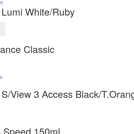
 Lumi White/Ruby
mance Classic
S/View 3 Access Black/T.Oran
p Speed 150ml