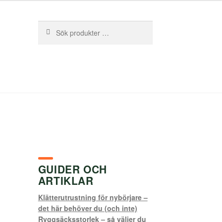
Sök
Sök
efter:
GUIDER OCH
ARTIKLAR
Klätterutrustning för nybörjare –
det här behöver du (och inte)
Ryggsäcksstorlek – så väljer du