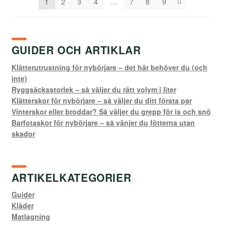
1
2
3
4
…
7
8
9
GUIDER OCH ARTIKLAR
Klätterutrustning för nybörjare – det här behöver du (och
inte)
Ryggsäcksstorlek – så väljer du rätt volym i liter
Klätterskor för nybörjare – så väljer du ditt första par
Vinterskor eller broddar? Så väljer du grepp för is och snö
Barfotaskor för nybörjare – så vänjer du fötterna utan
skador
ARTIKELKATEGORIER
Guider
Kläder
Matlagning