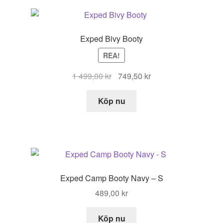
Exped Bivy Booty
REA!
Det
Det
1 499,00
kr
749,50
kr
ursprungliga
nuvarande
priset
priset
Köp nu
var:
är:
1
749,50 kr.
499,00 kr.
Exped Camp Booty Navy – S
489,00
kr
Köp nu