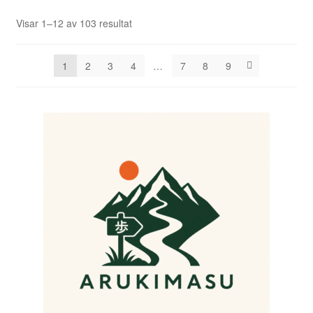
Visar 1–12 av 103 resultat
1
2
3
4
…
7
8
9