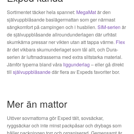
Sortimentet täcker hela spannet:
MegaMat
är den
självuppblåsande baslägermattan som ger närmast
sängkomfort på campingen och i husbilen.
SIM-serien
är
de självuppblåsande allroundunderlagen där urfräst
skumkärna pressar ner vikten utan att tappa värme.
Flex
är det vikbara skumunderlaget som tål allt, och Dura-
serien är luftmadrasserna med extra slitstarka material.
Jämför typerna bland våra
liggunderlag
– eller gå direkt
till
självuppblåsande
där flera av Expeds favoriter bor.
Mer än mattor
Utöver sovmattorna gör Exped tält, sovsäckar,
ryggsäckar och inte minst packpåsar och drybags som
håller packningen torr och organiserad. Gemensamt är