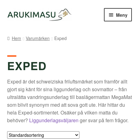
Hoppa
Hoppa
Meny
till
till
navigering
innehåll
Hem
Hem
Varumärken
Exped
Kontakt
EXPED
Om Arukimasu
Butik
Exped är det schweiziska friluftsmärket som framför allt
gjort sig känt för sina liggunderlag och sovmattor – från
Varumärken
ultralätta vandringsunderlag till baslägermattan MegaMat
som blivit synonym med att sova gott ute. Här hittar du
Väljare
hela Exped-sortimentet. Osäker på vilken matta du
behöver?
Liggunderlagsväljaren
ger svar på fem frågor.