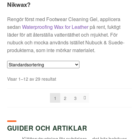
Nikwax?
Rengör först med Footwear Cleaning Gel, applicera
sedan
Waterproofing Wax for Leather
på rent, fuktigt
läder för att återställa vattentäthet och mjukhet. För
nubuck och mocka används istället Nubuck & Suede-
produkterna, som inte mörkar materialet.
Visar 1–12 av 29 resultat
1
2
3
GUIDER OCH ARTIKLAR
Klätterutrustning för nybörjare – det här behöver