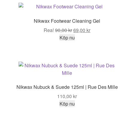
Nikwax Footwear Cleaning Gel
Det
Det
Rea!
90,00
kr
69,00
kr
ursprungliga
nuvarande
Köp nu
priset
priset
var:
är:
90,00 kr.
69,00 kr.
Nikwax Nubuck & Suede 125ml | Rue Des Mille
110,00
kr
Köp nu