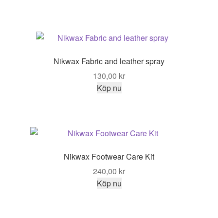
priset
priset
var:
är:
110,00 kr.
89,00 kr.
Nikwax Fabric and leather spray
130,00
kr
Köp nu
Nikwax Footwear Care Kit
240,00
kr
Köp nu