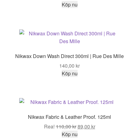
Köp nu
Nikwax Down Wash Direct 300ml | Rue Des Mille
140,00
kr
Köp nu
Nikwax Fabric & Leather Proof. 125ml
Det
Det
Rea!
110,00
kr
89,00
kr
ursprungliga
nuvarande
Köp nu