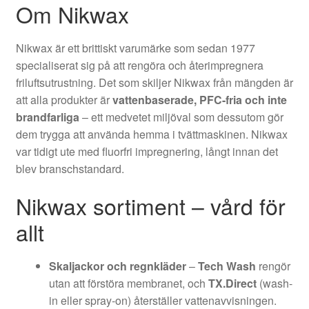
Om Nikwax
Nikwax är ett brittiskt varumärke som sedan 1977
specialiserat sig på att rengöra och återimpregnera
friluftsutrustning. Det som skiljer Nikwax från mängden är
att alla produkter är
vattenbaserade, PFC-fria och inte
brandfarliga
– ett medvetet miljöval som dessutom gör
dem trygga att använda hemma i tvättmaskinen. Nikwax
var tidigt ute med fluorfri impregnering, långt innan det
blev branschstandard.
Nikwax sortiment – vård för
allt
Skaljackor och regnkläder
–
Tech Wash
rengör
utan att förstöra membranet, och
TX.Direct
(wash-
in eller spray-on) återställer vattenavvisningen.