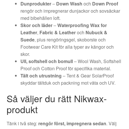
Dunprodukter
–
Down Wash
och
Down Proof
rengör och impregnerar dunjackor och sovsäckar
med bibehållen loft.
Skor och läder
–
Waterproofing Wax for
Leather
,
Fabric & Leather
och
Nubuck &
Suede
, plus rengöringsgel, skoborste och
Footwear Care Kit för alla typer av kängor och
skor.
Ull, softshell och bomull
– Wool Wash, Softshell
Proof och Cotton Proof för specifika material.
Tält och utrustning
– Tent & Gear SolarProof
skyddar tältduk och packning mot väta och UV.
Så väljer du rätt Nikwax-
produkt
Tänk i två steg:
rengör först, impregnera sedan
. Välj