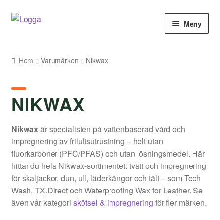
Hoppa
Hoppa
Meny
till
till
navigering
innehåll
Hem
Hem
Varumärken
Nikwax
Kontakt
NIKWAX
Om Arukimasu
Butik
Nikwax
är specialisten på vattenbaserad vård och
impregnering av friluftsutrustning – helt utan
Varumärken
fluorkarboner (PFC/PFAS) och utan lösningsmedel. Här
hittar du hela Nikwax-sortimentet: tvätt och impregnering
Väljare
för skaljackor, dun, ull, läderkängor och tält – som Tech
Wash, TX.Direct och Waterproofing Wax for Leather. Se
även vår kategori
skötsel & impregnering
för fler märken.