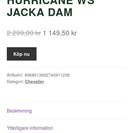
JACKA DAM
Det
Det
2 299,00
kr
1 149,50
kr
ursprungliga
nuvarande
priset
priset
Köp nu
var:
är:
2
1
Artikelnr:
8968613992740911238
Kategori:
Chevalier
299,00 kr.
149,50 kr.
Beskrivning
Ytterligare information