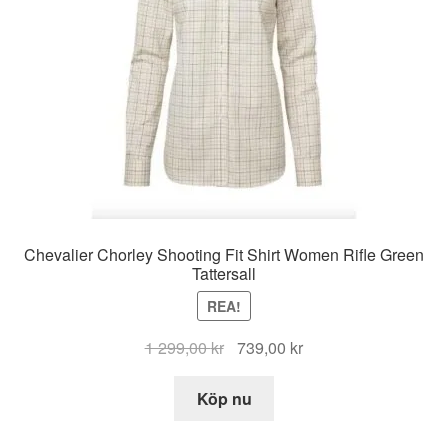
Chevalier Chorley Shooting Fit Shirt Women Rifle Green
Tattersall
REA!
Det
Det
1 299,00
kr
739,00
kr
ursprungliga
nuvarande
priset
priset
Köp nu
var:
är:
1
739,00 kr.