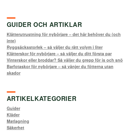
GUIDER OCH ARTIKLAR
Klätterutrustning för nybörjare – det här behöver du (och
inte)
Ryggsäcksstorlek – så väljer du rätt volym i liter
Klätterskor för nybörjare – så väljer du ditt första par
Vinterskor eller broddar? Så väljer du grepp för is och snö
Barfotaskor för nybörjare – så vänjer du fötterna utan
skador
ARTIKELKATEGORIER
Guider
Kläder
Matlagning
Säkerhet