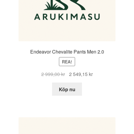
Endeavor Chevalite Pants Men 2.0
REA!
Det
Det
2 999,00
kr
2 549,15
kr
ursprungliga
nuvarande
priset
priset
Köp nu
var:
är:
2
2
999,00 kr.
549,15 kr.