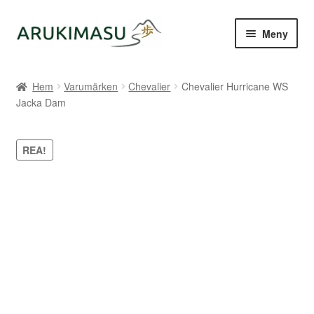
Hoppa
Hoppa
Meny
till
till
navigering
innehåll
Hem
Hem
Varumärken
Chevalier
Chevalier Hurricane WS
Jacka Dam
Kontakt
Om Arukimasu
REA!
Butik
Varumärken
Väljare