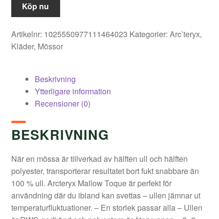
Köp nu
Artikelnr:
1025550977111464023
Kategorier:
Arc’teryx
,
Kläder
,
Mössor
Beskrivning
Ytterligare information
Recensioner (0)
BESKRIVNING
När en mössa är tillverkad av hälften ull och hälften
polyester, transporterar resultatet bort fukt snabbare än
100 % ull. Arcteryx Mallow Toque är perfekt för
användning där du ibland kan svettas – ullen jämnar ut
temperaturfluktuationer. – En storlek passar alla – Ullen