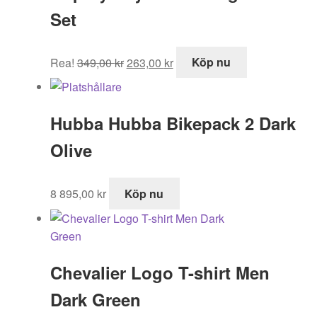
Set
Det
Det
Rea!
349,00
kr
263,00
kr
Köp nu
ursprungliga
nuvarande
priset
priset
var:
är:
Hubba Hubba Bikepack 2 Dark
349,00 kr.
263,00 kr.
Olive
8 895,00
kr
Köp nu
Chevalier Logo T-shirt Men
Dark Green