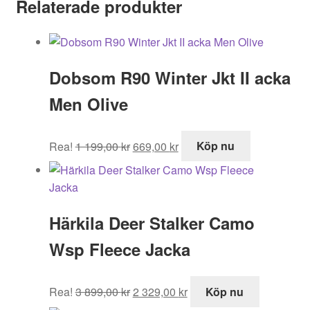
Relaterade produkter
Dobsom R90 Winter Jkt II acka
Men Olive
Det
Det
Rea!
1 199,00
kr
669,00
kr
Köp nu
ursprungliga
nuvarande
priset
priset
var:
är:
1
669,00 kr.
Härkila Deer Stalker Camo
199,00 kr.
Wsp Fleece Jacka
Det
Det
Rea!
3 899,00
kr
2 329,00
kr
Köp nu
ursprungliga
nuvarande