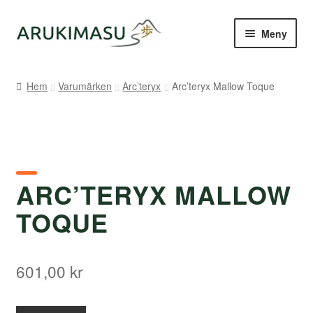
Hoppa
Hoppa
Meny
till
till
navigering
innehåll
Hem
Hem
Varumärken
Arc’teryx
Arc’teryx Mallow Toque
Kontakt
Om Arukimasu
Butik
ARC’TERYX MALLOW
TOQUE
Varumärken
Väljare
601,00
kr