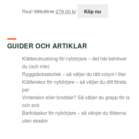
Det
Det
Rea!
399,00
kr
279,00
kr
Köp nu
ursprungliga
nuvarande
priset
priset
var:
är:
399,00 kr.
279,00 kr.
GUIDER OCH ARTIKLAR
Klätterutrustning för nybörjare – det här behöver
du (och inte)
Ryggsäcksstorlek – så väljer du rätt volym i liter
Klätterskor för nybörjare – så väljer du ditt första
par
Vinterskor eller broddar? Så väljer du grepp för is
och snö
Barfotaskor för nybörjare – så vänjer du fötterna
utan skador