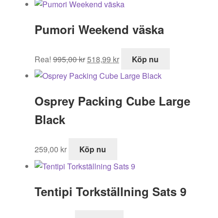
priset
priset
var:
är:
Pumori Weekend väska
3
2
899,00 kr.
329,00 kr.
Det
Det
Rea!
995,00
kr
518,99
kr
Köp nu
ursprungliga
nuvarande
priset
priset
var:
är:
Osprey Packing Cube Large
995,00 kr.
518,99 kr.
Black
259,00
kr
Köp nu
Tentipi Torkställning Sats 9