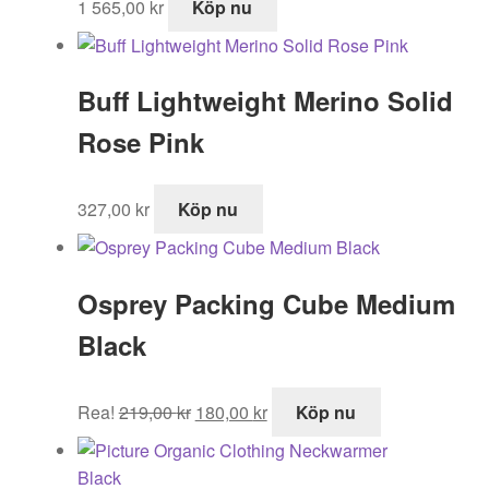
1 565,00
kr
Köp nu
Buff Lightweight Merino Solid
Rose Pink
327,00
kr
Köp nu
Osprey Packing Cube Medium
Black
Det
Det
Rea!
219,00
kr
180,00
kr
Köp nu
ursprungliga
nuvarande
priset
priset
var:
är: