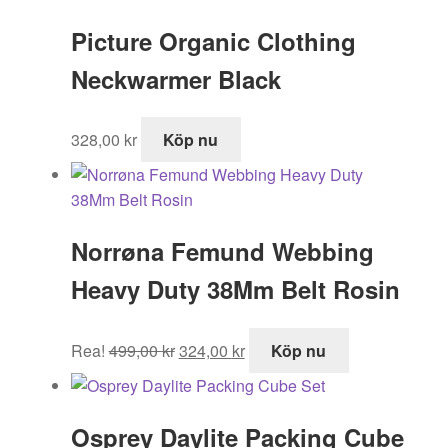
219,00 kr.
180,00 kr.
Picture Organic Clothing
Neckwarmer Black
328,00
kr
Köp nu
Norrøna Femund Webbing
Heavy Duty 38Mm Belt Rosin
Det
Det
Rea!
499,00
kr
324,00
kr
Köp nu
ursprungliga
nuvarande
priset
priset
var:
är:
Osprey Daylite Packing Cube
499,00 kr.
324,00 kr.