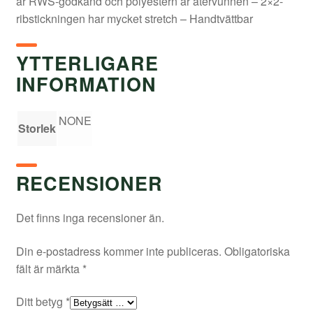
är RWS-godkänd och polyestern är återvunnen – 2×2-
ribstickningen har mycket stretch – Handtvättbar
YTTERLIGARE
INFORMATION
NONE
Storlek
RECENSIONER
Det finns inga recensioner än.
Din e-postadress kommer inte publiceras.
Obligatoriska
fält är märkta
*
Ditt betyg
*