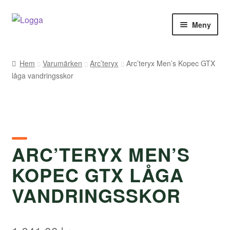
Hoppa
Hoppa
Meny
till
till
navigering
innehåll
Hem
Hem
Varumärken
Arc’teryx
Arc’teryx Men’s Kopec GTX
låga vandringsskor
Kontakt
Om Arukimasu
Butik
ARC’TERYX MEN’S
Varumärken
KOPEC GTX LÅGA
Väljare
VANDRINGSSKOR