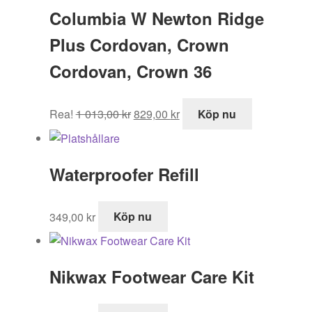
2
995,00 kr.
Columbia W Newton Ridge
295,00 kr.
Plus Cordovan, Crown
Cordovan, Crown 36
Det
Det
Rea!
1 013,00
kr
829,00
kr
Köp nu
ursprungliga
nuvarande
priset
priset
var:
är:
Waterproofer Refill
1
829,00 kr.
013,00 kr.
349,00
kr
Köp nu
Nikwax Footwear Care Kit