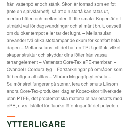
från vattenpölar och stänk. Skon är formad som en fot
(inte en självklarhet!), så att din stortå kan rätas ut,
medan hälen och mellanfoten är lite smala. Kopec är ett
utmärkt val för dagsvandringar och allmänt bruk, oavsett
om du ökar tempot eller tar det lugnt. – Mellansulan
använder två olika stötdämpande skum för komfort hela
dagen – Mellansulans mittdel har en TPU-gelänk, vilket
skapar struktur och skyddar dina fötter från vassa
terrängelement – Vattentätt Gore-Tex ePE-membran –
Ovandel i Cordura-tyg – Förstärkningar på områden som
är benägna att slitas – Vibram Megagrip-yttersula –
Sulmönstret fungerar på stenar, lera och smuts Liksom
andra Gore-Tex-produkter idag är Kopec-skor tillverkade
utan PTFE, det problematiska materialet har ersatts med
ePE, d.v.s. istället för fluorkolföreningar är det polyeten.
YTTERLIGARE