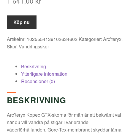
1 641,00
kr
Köp nu
Artikelnr:
1025554139102634602
Kategorier:
Arc’teryx
,
Skor
,
Vandringsskor
Beskrivning
Ytterligare information
Recensioner (0)
BESKRIVNING
Arc’teryx Kopec GTX-skorna för män är ett bekvämt val
när du vill vandra på stigar i varierande
väderförhållanden. Gore-Tex-membranet skyddar tårna