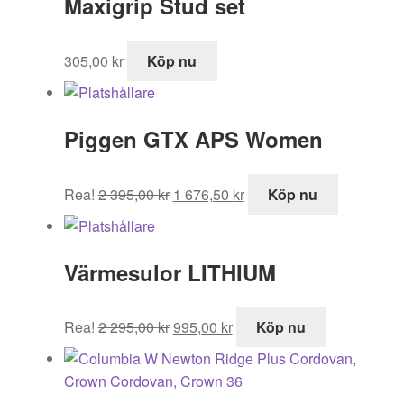
Maxigrip Stud set
305,00
kr
Köp nu
Piggen GTX APS Women
Det
Det
Rea!
2 395,00
kr
1 676,50
kr
Köp nu
ursprungliga
nuvarande
priset
priset
var:
är:
Värmesulor LITHIUM
2
1
395,00 kr.
676,50 kr.
Det
Det
Rea!
2 295,00
kr
995,00
kr
Köp nu
ursprungliga
nuvarande
priset
priset
var:
är: