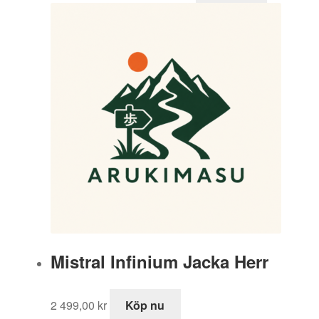
priset
priset
var:
är:
2
2
999,00 kr.
099,30 kr.
Mistral Infinium Jacka Herr
2 499,00
kr
Köp nu