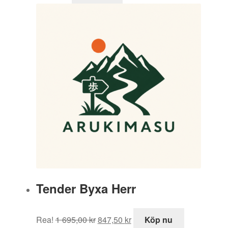
Tender Byxa Herr
Det
Det
Rea!
1 695,00
kr
847,50
kr
Köp nu
ursprungliga
nuvarande