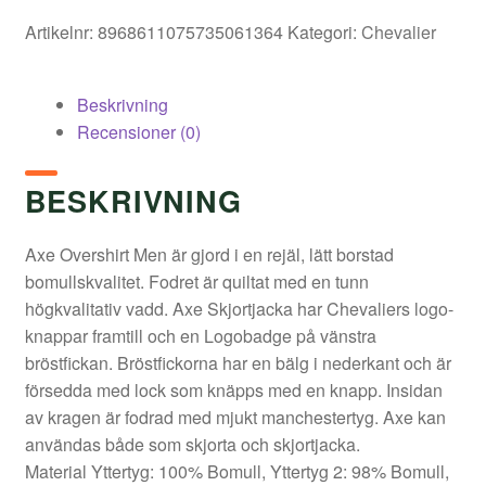
Artikelnr:
8968611075735061364
Kategori:
Chevalier
Beskrivning
Recensioner (0)
BESKRIVNING
Axe Overshirt Men är gjord i en rejäl, lätt borstad
bomullskvalitet. Fodret är quiltat med en tunn
högkvalitativ vadd. Axe Skjortjacka har Chevaliers logo-
knappar framtill och en Logobadge på vänstra
bröstfickan. Bröstfickorna har en bälg i nederkant och är
försedda med lock som knäpps med en knapp. Insidan
av kragen är fodrad med mjukt manchestertyg. Axe kan
användas både som skjorta och skjortjacka.
Material Yttertyg: 100% Bomull, Yttertyg 2: 98% Bomull,