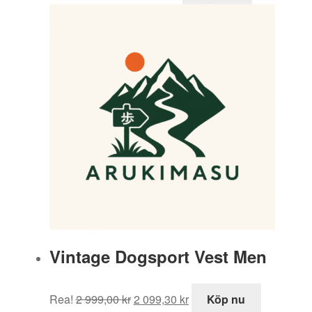
priset
priset
var:
är:
1
847,50 kr.
695,00 kr.
Vintage Dogsport Vest Men
Det
Det
Rea!
2 999,00
kr
2 099,30
kr
Köp nu
ursprungliga
nuvarande