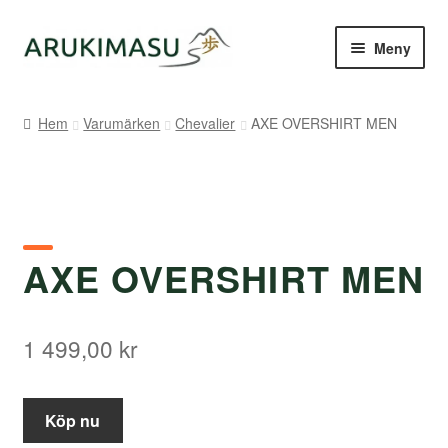
Hoppa
Hoppa
Meny
till
till
navigering
innehåll
Hem
Hem
Varumärken
Chevalier
AXE OVERSHIRT MEN
Kontakt
Om Arukimasu
Butik
AXE OVERSHIRT MEN
Varumärken
1 499,00
kr
Väljare
Köp nu