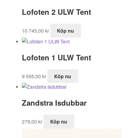
var:
är:
Lofoten 2 ULW Tent
299,00 kr.
209,30 kr.
10 745,00
kr
Köp nu
Lofoten 1 ULW Tent
9 595,00
kr
Köp nu
Zandstra Isdubbar
279,00
kr
Köp nu