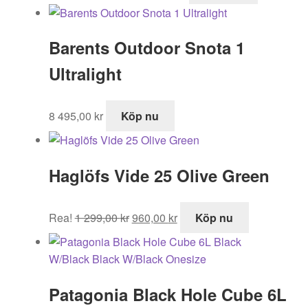
priset
priset
var:
är:
Barents Outdoor Snota 1
3
1
595,00 kr.
995,00 kr.
Ultralight
8 495,00
kr
Köp nu
Haglöfs Vide 25 Olive Green
Det
Det
Rea!
1 299,00
kr
960,00
kr
Köp nu
ursprungliga
nuvarande
priset
priset
var:
är:
1
960,00 kr.
Patagonia Black Hole Cube 6L
299,00 kr.