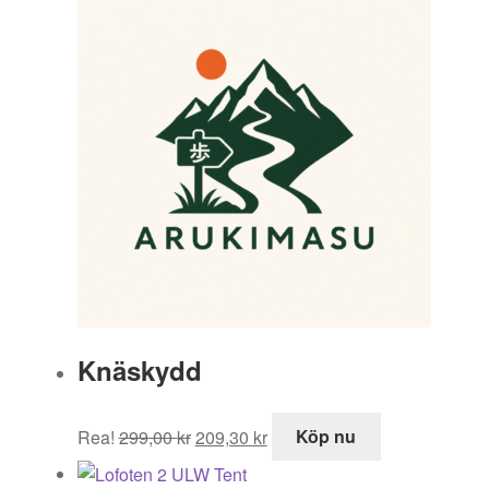
Knäskydd
Det
Det
Rea!
299,00
kr
209,30
kr
Köp nu
ursprungliga
nuvarande
priset
priset