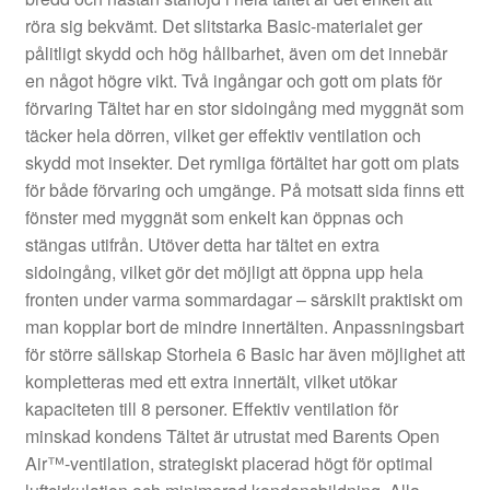
röra sig bekvämt. Det slitstarka Basic-materialet ger
pålitligt skydd och hög hållbarhet, även om det innebär
en något högre vikt. Två ingångar och gott om plats för
förvaring Tältet har en stor sidoingång med myggnät som
täcker hela dörren, vilket ger effektiv ventilation och
skydd mot insekter. Det rymliga förtältet har gott om plats
för både förvaring och umgänge. På motsatt sida finns ett
fönster med myggnät som enkelt kan öppnas och
stängas utifrån. Utöver detta har tältet en extra
sidoingång, vilket gör det möjligt att öppna upp hela
fronten under varma sommardagar – särskilt praktiskt om
man kopplar bort de mindre innertälten. Anpassningsbart
för större sällskap Storheia 6 Basic har även möjlighet att
kompletteras med ett extra innertält, vilket utökar
kapaciteten till 8 personer. Effektiv ventilation för
minskad kondens Tältet är utrustat med Barents Open
Air™-ventilation, strategiskt placerad högt för optimal