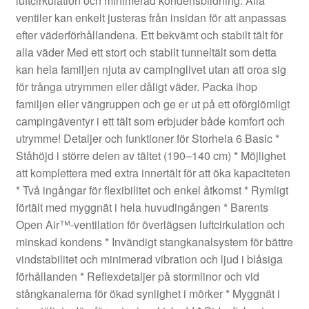
luftcirkulation och minimerad kondensbildning. Alla
ventiler kan enkelt justeras från insidan för att anpassas
efter väderförhållandena. Ett bekvämt och stabilt tält för
alla väder Med ett stort och stabilt tunneltält som detta
kan hela familjen njuta av campinglivet utan att oroa sig
för trånga utrymmen eller dåligt väder. Packa ihop
familjen eller vängruppen och ge er ut på ett oförglömligt
campingäventyr i ett tält som erbjuder både komfort och
utrymme! Detaljer och funktioner för Storheia 6 Basic *
Ståhöjd i större delen av tältet (190–140 cm) * Möjlighet
att komplettera med extra innertält för att öka kapaciteten
* Två ingångar för flexibilitet och enkel åtkomst * Rymligt
förtält med myggnät i hela huvudingången * Barents
Open Air™-ventilation för överlägsen luftcirkulation och
minskad kondens * Invändigt stangkanalsystem för bättre
vindstabilitet och minimerad vibration och ljud i blåsiga
förhållanden * Reflexdetaljer på stormlinor och vid
stångkanalerna för ökad synlighet i mörker * Myggnät i