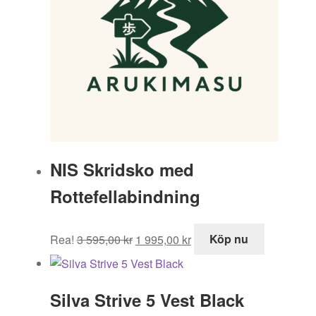
NIS Skridsko med
Rottefellabindning
Det
Det
Rea!
3 595,00
kr
1 995,00
kr
Köp nu
ursprungliga
nuvarande
priset
priset
var:
är:
Silva Strive 5 Vest Black
3
1