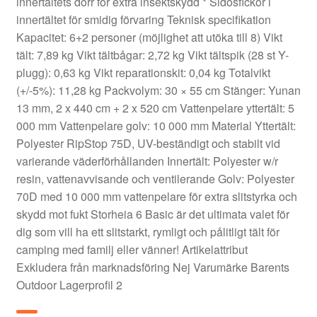
innertältets dörr för extra insektskydd * Sidosfickor i
innertältet för smidig förvaring Teknisk specifikation
Kapacitet: 6+2 personer (möjlighet att utöka till 8) Vikt
tält: 7,89 kg Vikt tältbågar: 2,72 kg Vikt tältspik (28 st Y-
plugg): 0,63 kg Vikt reparationskit: 0,04 kg Totalvikt
(+/-5%): 11,28 kg Packvolym: 30 × 55 cm Stänger: Yunan
13 mm, 2 x 440 cm + 2 x 520 cm Vattenpelare yttertält: 5
000 mm Vattenpelare golv: 10 000 mm Material Yttertält:
Polyester RipStop 75D, UV-beständigt och stabilt vid
varierande väderförhållanden Innertält: Polyester w/r
resin, vattenavvisande och ventilerande Golv: Polyester
70D med 10 000 mm vattenpelare för extra slitstyrka och
skydd mot fukt Storheia 6 Basic är det ultimata valet för
dig som vill ha ett slitstarkt, rymligt och pålitligt tält för
camping med familj eller vänner! Artikelattribut
Exkludera från marknadsföring Nej Varumärke Barents
Outdoor Lagerprofil 2