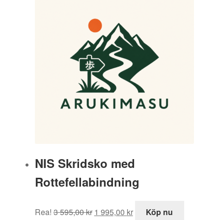
NIS Skridsko med
Rottefellabindning
Det
Det
Rea!
3 595,00
kr
1 995,00
kr
Köp nu
ursprungliga
nuvarande