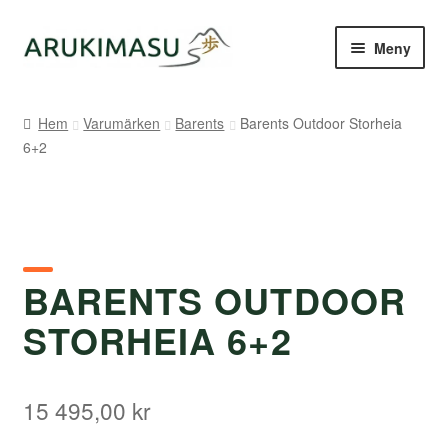
Hoppa
Hoppa
Meny
till
till
navigering
innehåll
Hem
Hem
Varumärken
Barents
Barents Outdoor Storheia
6+2
Kontakt
Om Arukimasu
Butik
BARENTS OUTDOOR
Varumärken
STORHEIA 6+2
Väljare
15 495,00
kr