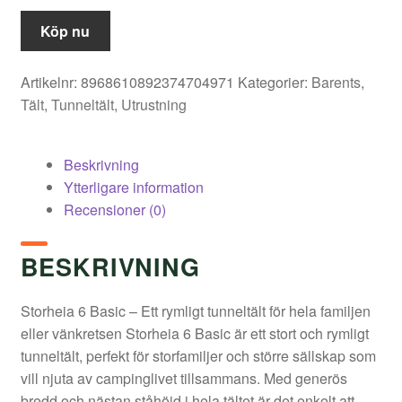
Köp nu
Artikelnr:
8968610892374704971
Kategorier:
Barents
,
Tält
,
Tunneltält
,
Utrustning
Beskrivning
Ytterligare information
Recensioner (0)
BESKRIVNING
Storheia 6 Basic – Ett rymligt tunneltält för hela familjen
eller vänkretsen Storheia 6 Basic är ett stort och rymligt
tunneltält, perfekt för storfamiljer och större sällskap som
vill njuta av campinglivet tillsammans. Med generös
bredd och nästan ståhöjd i hela tältet är det enkelt att