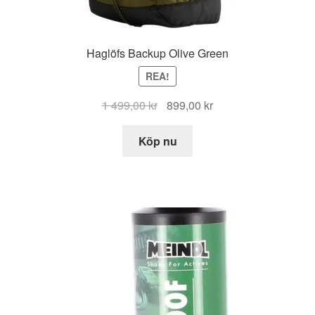
Haglöfs Backup Olive Green
REA!
Det
Det
1 499,00
kr
899,00
kr
ursprungliga
nuvarande
priset
priset
Köp nu
var:
är:
1
899,00 kr.
499,00 kr.