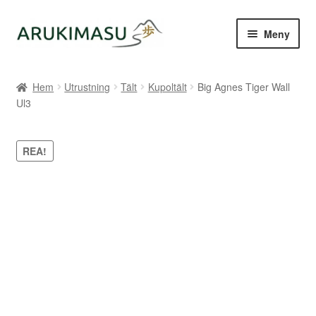
Hoppa
Hoppa
Meny
till
till
navigering
innehåll
Hem
Hem
Utrustning
Tält
Kupoltält
Big Agnes Tiger Wall
Ul3
Kontakt
Om Arukimasu
REA!
Butik
Varumärken
Väljare