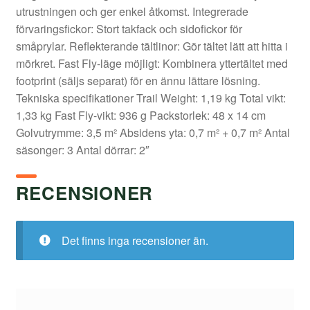
utrustningen och ger enkel åtkomst. Integrerade
förvaringsfickor: Stort takfack och sidofickor för
småprylar. Reflekterande tältlinor: Gör tältet lätt att hitta i
mörkret. Fast Fly-läge möjligt: Kombinera yttertältet med
footprint (säljs separat) för en ännu lättare lösning.
Tekniska specifikationer Trail Weight: 1,19 kg Total vikt:
1,33 kg Fast Fly-vikt: 936 g Packstorlek: 48 x 14 cm
Golvutrymme: 3,5 m² Absidens yta: 0,7 m² + 0,7 m² Antal
säsonger: 3 Antal dörrar: 2″
RECENSIONER
Det finns inga recensioner än.