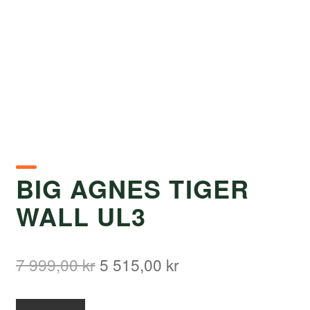
BIG AGNES TIGER
WALL UL3
Det
Det
7 999,00
kr
5 515,00
kr
ursprungliga
nuvarande