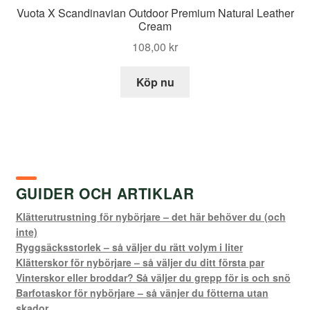
Vuota X Scandinavian Outdoor Premium Natural Leather
Cream
108,00
kr
Köp nu
GUIDER OCH ARTIKLAR
Klätterutrustning för nybörjare – det här behöver du (och
inte)
Ryggsäcksstorlek – så väljer du rätt volym i liter
Klätterskor för nybörjare – så väljer du ditt första par
Vinterskor eller broddar? Så väljer du grepp för is och snö
Barfotaskor för nybörjare – så vänjer du fötterna utan
skador