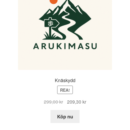
Knäskydd
REA!
Det
Det
299,00
kr
209,30
kr
ursprungliga
nuvarande
priset
priset
Köp nu
var:
är: