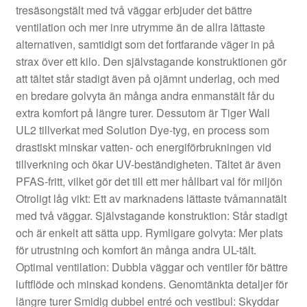
tresäsongstält med två väggar erbjuder det bättre
ventilation och mer inre utrymme än de allra lättaste
alternativen, samtidigt som det fortfarande väger in på
strax över ett kilo. Den självstagande konstruktionen gör
att tältet står stadigt även på ojämnt underlag, och med
en bredare golvyta än många andra enmanstält får du
extra komfort på längre turer. Dessutom är Tiger Wall
UL2 tillverkat med Solution Dye-tyg, en process som
drastiskt minskar vatten- och energiförbrukningen vid
tillverkning och ökar UV-beständigheten. Tältet är även
PFAS-fritt, vilket gör det till ett mer hållbart val för miljön
Otroligt låg vikt: Ett av marknadens lättaste tvåmannatält
med två väggar. Självstagande konstruktion: Står stadigt
och är enkelt att sätta upp. Rymligare golvyta: Mer plats
för utrustning och komfort än många andra UL-tält.
Optimal ventilation: Dubbla väggar och ventiler för bättre
luftflöde och minskad kondens. Genomtänkta detaljer för
längre turer Smidig dubbel entré och vestibul: Skyddar