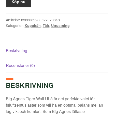
priset
priset
Köp nu
var:
är:
7
5
Artikelnr:
8388089260527073648
Kategorier:
Kupoltält
,
Tält
,
Utrustning
999,00 kr.
515,00 kr.
Beskrivning
Recensioner (0)
BESKRIVNING
Big Agnes Tiger Wall UL3 är det perfekta valet för
friluftsentusiaster som vill ha en optimal balans mellan
låg vikt och komfort. Som Big Agnes lättaste