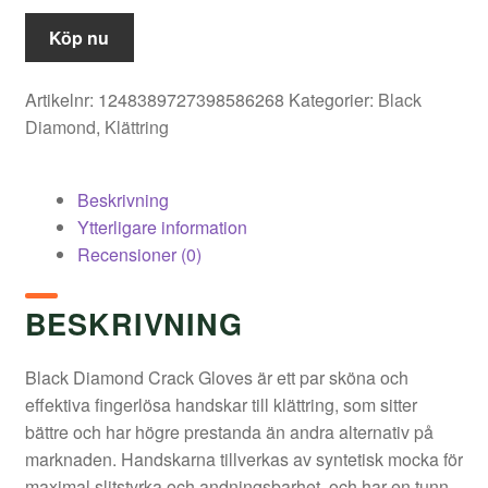
Köp nu
Artikelnr:
1248389727398586268
Kategorier:
Black
Diamond
,
Klättring
Beskrivning
Ytterligare information
Recensioner (0)
BESKRIVNING
Black Diamond Crack Gloves är ett par sköna och
effektiva fingerlösa handskar till klättring, som sitter
bättre och har högre prestanda än andra alternativ på
marknaden. Handskarna tillverkas av syntetisk mocka för
maximal slitstyrka och andningsbarhet, och har en tunn