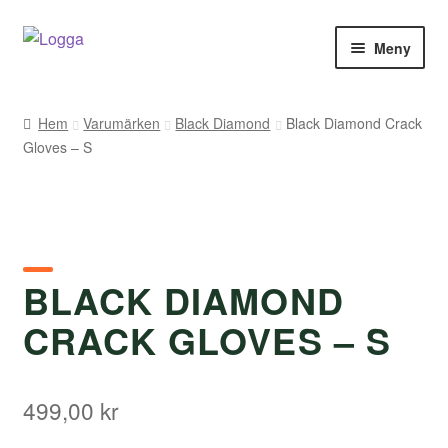
Hoppa
Hoppa
Meny
till
till
navigering
innehåll
Hem
Hem
Varumärken
Black Diamond
Black Diamond Crack
Gloves – S
Kontakt
Om Arukimasu
Butik
BLACK DIAMOND
Varumärken
CRACK GLOVES – S
Väljare
499,00
kr