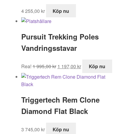
4 255,00
kr
Köp nu
Pursuit Trekking Poles
Vandringsstavar
Det
Det
Rea!
1 995,00
kr
1 197,00
kr
Köp nu
ursprungliga
nuvarande
priset
priset
var:
är:
1
1
Triggertech Rem Clone
995,00 kr.
197,00 kr.
Diamond Flat Black
3 745,00
kr
Köp nu