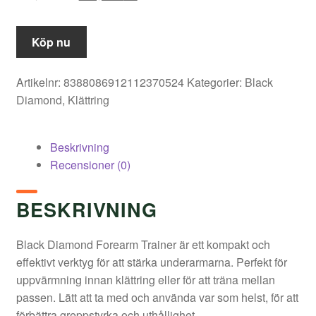
ursprungliga
nuvarande
priset
priset
Köp nu
var:
är:
Artikelnr:
8388086912112370524
Kategorier:
Black
89,00 kr.
71,00 kr.
Diamond
,
Klättring
Beskrivning
Recensioner (0)
BESKRIVNING
Black Diamond Forearm Trainer är ett kompakt och
effektivt verktyg för att stärka underarmarna. Perfekt för
uppvärmning innan klättring eller för att träna mellan
passen. Lätt att ta med och använda var som helst, för att
förbättra greppstyrka och uthållighet.