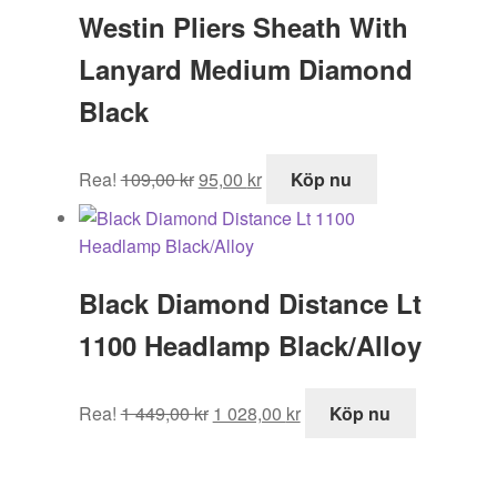
Westin Pliers Sheath With
Lanyard Medium Diamond
Black
Det
Det
Rea!
109,00
kr
95,00
kr
Köp nu
ursprungliga
nuvarande
priset
priset
var:
är:
109,00 kr.
95,00 kr.
Black Diamond Distance Lt
1100 Headlamp Black/Alloy
Det
Det
Rea!
1 449,00
kr
1 028,00
kr
Köp nu
ursprungliga
nuvarande
priset
priset
var:
är: