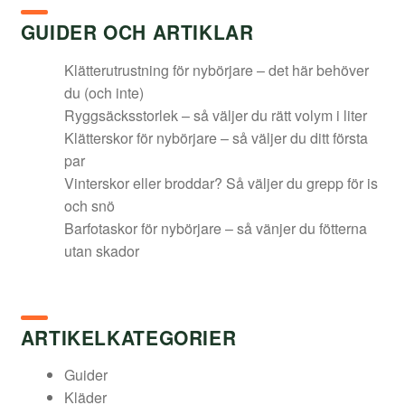
1
1
GUIDER OCH ARTIKLAR
449,00 kr.
028,00 kr.
Klätterutrustning för nybörjare – det här behöver
du (och inte)
Ryggsäcksstorlek – så väljer du rätt volym i liter
Klätterskor för nybörjare – så väljer du ditt första
par
Vinterskor eller broddar? Så väljer du grepp för is
och snö
Barfotaskor för nybörjare – så vänjer du fötterna
utan skador
ARTIKELKATEGORIER
Guider
Kläder