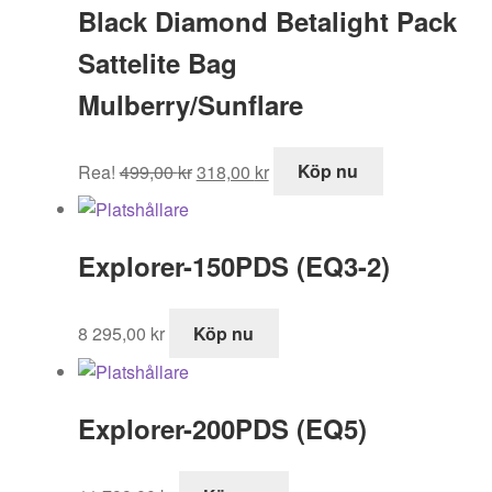
Black Diamond Betalight Pack
Sattelite Bag
Mulberry/Sunflare
Det
Det
Rea!
499,00
kr
318,00
kr
Köp nu
ursprungliga
nuvarande
priset
priset
var:
är:
Explorer-150PDS (EQ3-2)
499,00 kr.
318,00 kr.
8 295,00
kr
Köp nu
Explorer-200PDS (EQ5)