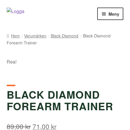
Hoppa
Hoppa
Meny
till
till
navigering
innehåll
Hem
Hem
Varumärken
Black Diamond
Black Diamond
Forearm Trainer
Kontakt
Om Arukimasu
Rea!
Butik
Varumärken
BLACK DIAMOND
FOREARM TRAINER
Väljare
Det
Det
89,00
kr
71,00
kr