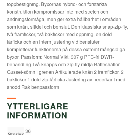
toppbestigning. Byxornas hybrid- och förstärkta
konstruktion kompromissar inte med stretch och
andningsförmåga, men ger extra hållbarhet i områden
som knän, sittdel och benslut. Den klassiska snap-zip-fly,
två framfickor, två bakfickor med öppning, en dold
lårficka och en intern justering vid bensluten
kompletterar funktionerna på dessa extremt mångsidiga
byxor. Passform: Normal Vikt: 307 g PFC-fri DWR-
behandling Två-knapps och zip-fly midja Bälteshällor
Gusset-sömn i grenen Artikulerade knän 2 framfickor, 2
bakfickor 1 dold zip-lårficka Justering av nederkant med
snodd Rak benpassform
YTTERLIGARE
INFORMATION
36
Storlek