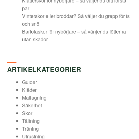
Klätterskor för nybörjare – så väljer du ditt första
par
Vinterskor eller broddar? Så väljer du grepp för is
och snö
Barfotaskor för nybörjare – så vänjer du fötterna
utan skador
ARTIKELKATEGORIER
Guider
Kläder
Matlagning
Säkerhet
Skor
Tältning
Träning
Utrustning