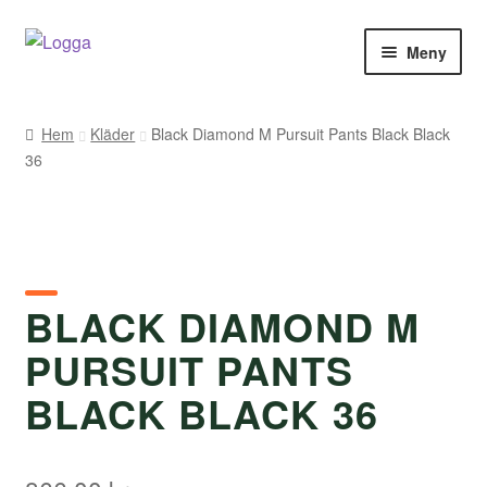
Hoppa
Hoppa
Meny
till
till
navigering
innehåll
Hem
Hem
Kläder
Black Diamond M Pursuit Pants Black Black
36
Kontakt
Om Arukimasu
Butik
BLACK DIAMOND M
Varumärken
PURSUIT PANTS
Väljare
BLACK BLACK 36