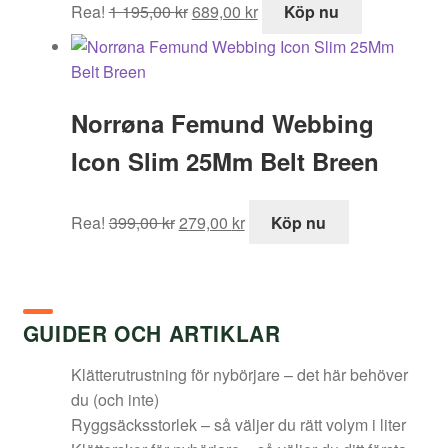
Det
Det
Rea!
1 195,00
kr
689,00
kr
Köp nu
ursprungliga
nuvarande
priset
priset
var:
är:
1
689,00 kr.
Norrøna Femund Webbing
195,00 kr.
Icon Slim 25Mm Belt Breen
Det
Det
Rea!
399,00
kr
279,00
kr
Köp nu
ursprungliga
nuvarande
priset
priset
var:
är:
399,00 kr.
279,00 kr.
GUIDER OCH ARTIKLAR
Klätterutrustning för nybörjare – det här behöver
du (och inte)
Ryggsäcksstorlek – så väljer du rätt volym i liter