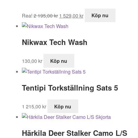
Det
Det
Rea!
2 195,00
kr
1 529,00
kr
Köp nu
ursprungliga
nuvarande
priset
priset
var:
är:
Nikwax Tech Wash
2
1
195,00 kr.
529,00 kr.
130,00
kr
Köp nu
Tentipi Torkställning Sats 5
1 215,00
kr
Köp nu
Härkila Deer Stalker Camo L/S