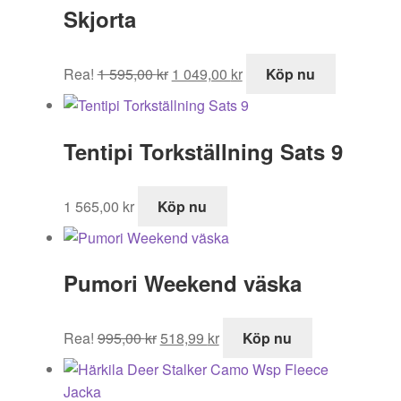
Skjorta
Det
Det
Rea!
1 595,00
kr
1 049,00
kr
Köp nu
ursprungliga
nuvarande
priset
priset
var:
är:
Tentipi Torkställning Sats 9
1
1
595,00 kr.
049,00 kr.
1 565,00
kr
Köp nu
Pumori Weekend väska
Det
Det
Rea!
995,00
kr
518,99
kr
Köp nu
ursprungliga
nuvarande
priset
priset
var:
är: