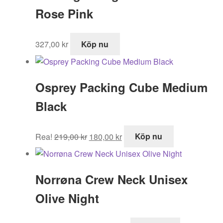
Rose Pink
327,00
kr
Köp nu
Osprey Packing Cube Medium
Black
Det
Det
Rea!
219,00
kr
180,00
kr
Köp nu
ursprungliga
nuvarande
priset
priset
var:
är:
Norrøna Crew Neck Unisex
219,00 kr.
180,00 kr.
Olive Night