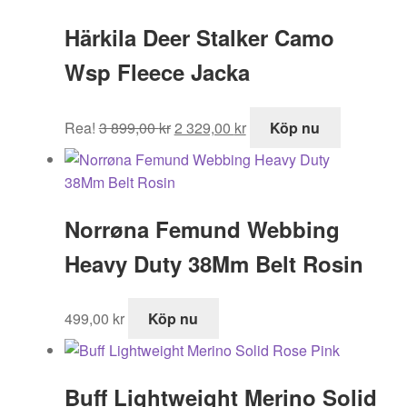
995,00 kr.
518,99 kr.
Härkila Deer Stalker Camo
Wsp Fleece Jacka
Det
Det
Rea!
3 899,00
kr
2 329,00
kr
Köp nu
ursprungliga
nuvarande
priset
priset
var:
är:
3
2
Norrøna Femund Webbing
899,00 kr.
329,00 kr.
Heavy Duty 38Mm Belt Rosin
499,00
kr
Köp nu
Buff Lightweight Merino Solid