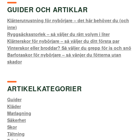
GUIDER OCH ARTIKLAR
Klätterutrustning för nybörjare – det här behöver du (och
inte)
Ryggsäcksstorlek – så väljer du rätt volym i liter
Klätterskor för nybörjare – så väljer du ditt första par
Vinterskor eller broddar? Så väljer du grepp för is och snö
Barfotaskor för nybörjare – så vänjer du fötterna utan
skador
ARTIKELKATEGORIER
Guider
Kläder
Matlagning
Säkerhet
Skor
Tältning