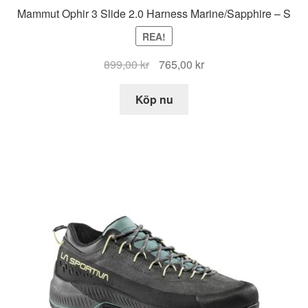
Mammut Ophir 3 Slide 2.0 Harness Marine/Sapphire – S
REA!
Det
Det
899,00
kr
765,00
kr
ursprungliga
nuvarande
priset
priset
Köp nu
var:
är:
899,00 kr.
765,00 kr.