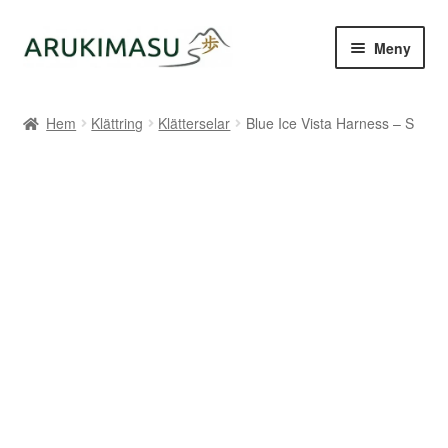
Hoppa
Hoppa
Meny
till
till
navigering
innehåll
Hem
Hem
Klättring
Klätterselar
Blue Ice Vista Harness – S
Kontakt
Om Arukimasu
Butik
Varumärken
Väljare