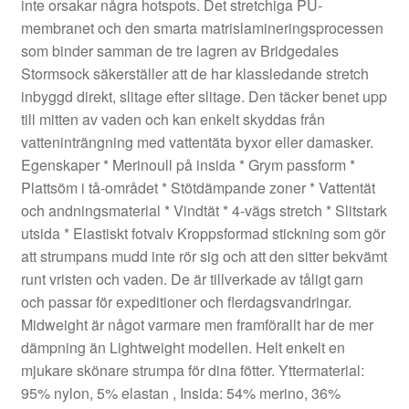
inte orsakar några hotspots. Det stretchiga PU-
membranet och den smarta matrislamineringsprocessen
som binder samman de tre lagren av Bridgedales
Stormsock säkerställer att de har klassledande stretch
inbyggd direkt, slitage efter slitage. Den täcker benet upp
till mitten av vaden och kan enkelt skyddas från
vatteninträngning med vattentäta byxor eller damasker.
Egenskaper * Merinoull på insida * Grym passform *
Plattsöm i tå-området * Stötdämpande zoner * Vattentät
och andningsmaterial * Vindtät * 4-vägs stretch * Slitstark
utsida * Elastiskt fotvalv Kroppsformad stickning som gör
att strumpans mudd inte rör sig och att den sitter bekvämt
runt vristen och vaden. De är tillverkade av tåligt garn
och passar för expeditioner och flerdagsvandringar.
Midweight är något varmare men framförallt har de mer
dämpning än Lightweight modellen. Helt enkelt en
mjukare skönare strumpa för dina fötter. Yttermaterial:
95% nylon, 5% elastan , Insida: 54% merino, 36%