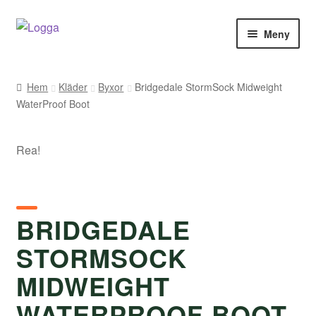
Hoppa
Hoppa
Meny
till
till
navigering
innehåll
Hem
Hem
Kläder
Byxor
Bridgedale StormSock Midweight
WaterProof Boot
Kontakt
Om Arukimasu
Rea!
Butik
Varumärken
BRIDGEDALE
STORMSOCK
Väljare
MIDWEIGHT
WATERPROOF BOOT