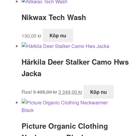
priset
priset
var:
är:
Nikwax Tech Wash
349,00 kr.
263,00 kr.
130,00
kr
Köp nu
Härkila Deer Stalker Camo Hws
Jacka
Det
Det
Rea!
5 495,00
kr
3 349,00
kr
Köp nu
ursprungliga
nuvarande
priset
priset
var:
är:
5
3
Picture Organic Clothing
495,00 kr.
349,00 kr.