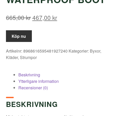
Det
Det
665,00
kr
467,00
kr
ursprungliga
nuvarande
priset
priset
Köp nu
var:
är:
Artikelnr:
8968616595481927240
Kategorier:
Byxor
,
665,00 kr.
467,00 kr.
Kläder
,
Strumpor
Beskrivning
Ytterligare information
Recensioner (0)
BESKRIVNING