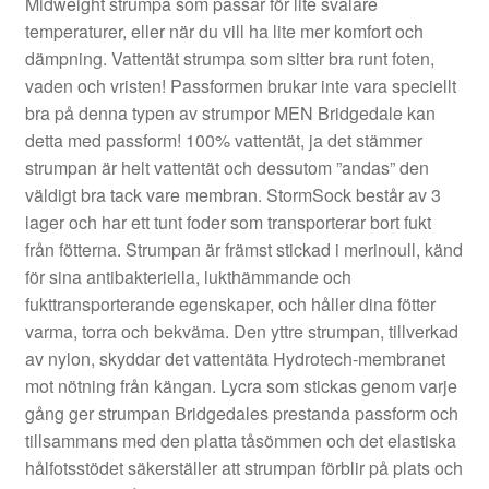
Midweight strumpa som passar för lite svalare
temperaturer, eller när du vill ha lite mer komfort och
dämpning. Vattentät strumpa som sitter bra runt foten,
vaden och vristen! Passformen brukar inte vara speciellt
bra på denna typen av strumpor MEN Bridgedale kan
detta med passform! 100% vattentät, ja det stämmer
strumpan är helt vattentät och dessutom ”andas” den
väldigt bra tack vare membran. StormSock består av 3
lager och har ett tunt foder som transporterar bort fukt
från fötterna. Strumpan är främst stickad i merinoull, känd
för sina antibakteriella, lukthämmande och
fukttransporterande egenskaper, och håller dina fötter
varma, torra och bekväma. Den yttre strumpan, tillverkad
av nylon, skyddar det vattentäta Hydrotech-membranet
mot nötning från kängan. Lycra som stickas genom varje
gång ger strumpan Bridgedales prestanda passform och
tillsammans med den platta tåsömmen och det elastiska
hålfotsstödet säkerställer att strumpan förblir på plats och