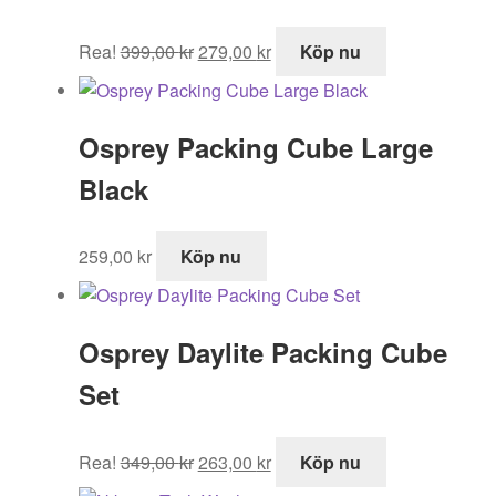
Det
Det
Rea!
399,00
kr
279,00
kr
Köp nu
ursprungliga
nuvarande
priset
priset
var:
är:
Osprey Packing Cube Large
399,00 kr.
279,00 kr.
Black
259,00
kr
Köp nu
Osprey Daylite Packing Cube
Set
Det
Det
Rea!
349,00
kr
263,00
kr
Köp nu
ursprungliga
nuvarande