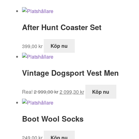
After Hunt Coaster Set
399,00
kr
Köp nu
Vintage Dogsport Vest Men
Det
Det
Rea!
2 999,00
kr
2 099,30
kr
Köp nu
ursprungliga
nuvarande
priset
priset
var:
är:
Boot Wool Socks
2
2
999,00 kr.
099,30 kr.
249,00
kr
Köp nu