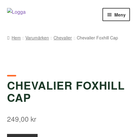
Hoppa
Hoppa
Meny
till
till
navigering
innehåll
Hem
Hem
Varumärken
Chevalier
Chevalier Foxhill Cap
Kontakt
Om Arukimasu
Butik
CHEVALIER FOXHILL
CAP
Varumärken
Väljare
249,00
kr