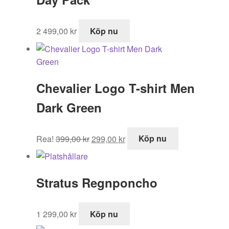
2 499,00
kr
Köp nu
Chevalier Logo T-shirt Men
Dark Green
Det
Det
Rea!
399,00
kr
299,00
kr
Köp nu
ursprungliga
nuvarande
priset
priset
var:
är:
Stratus Regnponcho
399,00 kr.
299,00 kr.
1 299,00
kr
Köp nu