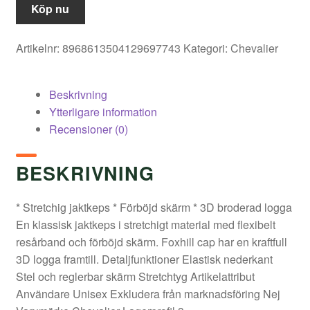
Köp nu
Artikelnr:
8968613504129697743
Kategori:
Chevalier
Beskrivning
Ytterligare information
Recensioner (0)
BESKRIVNING
* Stretchig jaktkeps * Förböjd skärm * 3D broderad logga
En klassisk jaktkeps i stretchigt material med flexibelt
resårband och förböjd skärm. Foxhill cap har en kraftfull
3D logga framtill. Detaljfunktioner Elastisk nederkant
Stel och reglerbar skärm Stretchtyg Artikelattribut
Användare Unisex Exkludera från marknadsföring Nej