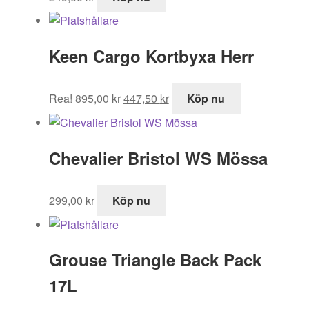
Keen Cargo Kortbyxa Herr
Det
Det
Rea!
895,00
kr
447,50
kr
Köp nu
ursprungliga
nuvarande
priset
priset
var:
är:
Chevalier Bristol WS Mössa
895,00 kr.
447,50 kr.
299,00
kr
Köp nu
Grouse Triangle Back Pack
17L