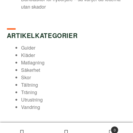
utan skador
ARTIKELKATEGORIER
Guider
Kläder
Matlagning
Säkerhet
Skor
Tältning
Träning
Utrustning
Vandring
0
© Arukimasu – Din friluftsbutik 2026