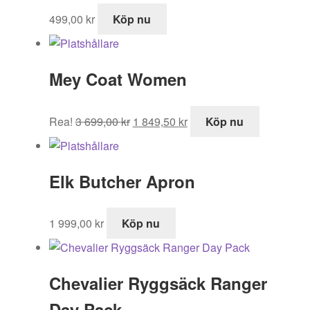
499,00
kr
Köp nu
Mey Coat Women
Det
Det
Rea!
3 699,00
kr
1 849,50
kr
Köp nu
ursprungliga
nuvarande
priset
priset
var:
är:
Elk Butcher Apron
3
1
699,00 kr.
849,50 kr.
1 999,00
kr
Köp nu
Chevalier Ryggsäck Ranger
Day Pack