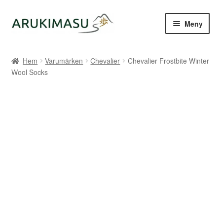
Hoppa
Hoppa
Meny
till
till
navigering
innehåll
Hem
Hem
Varumärken
Chevalier
Chevalier Frostbite Winter
Wool Socks
Kontakt
Om Arukimasu
Butik
Varumärken
Väljare