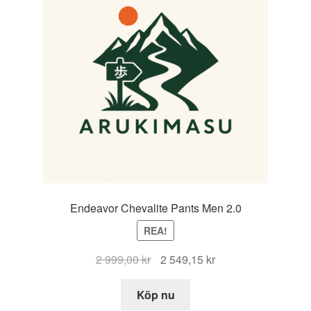
Endeavor Chevalite Pants Men 2.0
REA!
Det
Det
2 999,00
kr
2 549,15
kr
ursprungliga
nuvarande
priset
priset
Köp nu
var:
är: