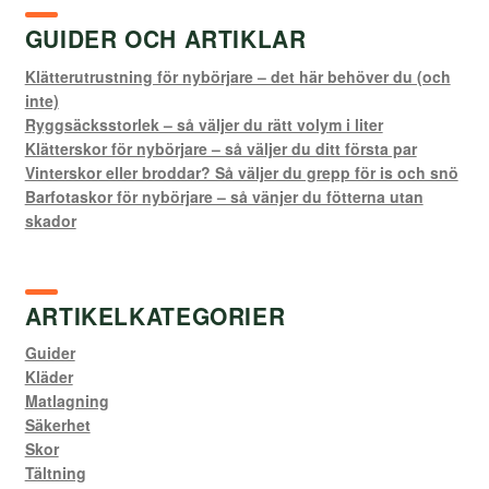
GUIDER OCH ARTIKLAR
Klätterutrustning för nybörjare – det här behöver du (och
inte)
Ryggsäcksstorlek – så väljer du rätt volym i liter
Klätterskor för nybörjare – så väljer du ditt första par
Vinterskor eller broddar? Så väljer du grepp för is och snö
Barfotaskor för nybörjare – så vänjer du fötterna utan
skador
ARTIKELKATEGORIER
Guider
Kläder
Matlagning
Säkerhet
Skor
Tältning