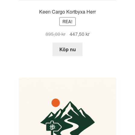
Keen Cargo Kortbyxa Herr
REA!
Det
Det
895,00
kr
447,50
kr
ursprungliga
nuvarande
priset
priset
Köp nu
var:
är:
895,00 kr.
447,50 kr.