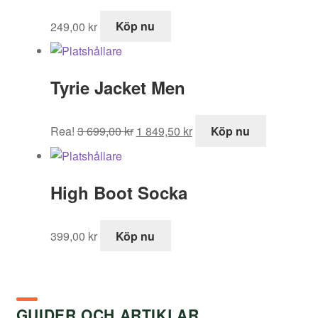
295,00 kr.
647,50 kr.
249,00
kr
Köp nu
Tyrie Jacket Men
Det
Det
Rea!
3 699,00
kr
1 849,50
kr
Köp nu
ursprungliga
nuvarande
priset
priset
var:
är:
High Boot Socka
3
1
699,00 kr.
849,50 kr.
399,00
kr
Köp nu
GUIDER OCH ARTIKLAR