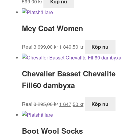
599,00
kr
Köp nu
Mey Coat Women
Det
Det
Rea!
3 699,00
kr
1 849,50
kr
Köp nu
ursprungliga
nuvarande
priset
priset
var:
är:
Chevalier Basset Chevalite
3
1
699,00 kr.
849,50 kr.
Fill60 dambyxa
Det
Det
Rea!
3 295,00
kr
1 647,50
kr
Köp nu
ursprungliga
nuvarande
priset
priset
var:
är:
Boot Wool Socks
3
1