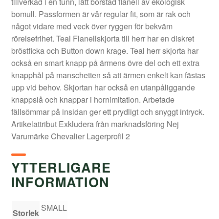
tillverkad i en tunn, lätt borstad flanell av ekologisk
bomull. Passformen är vår regular fit, som är rak och
något vidare med veck över ryggen för bekväm
rörelsefrihet. Teal Flanellskjorta till herr har en diskret
bröstficka och Button down krage. Teal herr skjorta har
också en smart knapp på ärmens övre del och ett extra
knapphål på manschetten så att ärmen enkelt kan fästas
upp vid behov. Skjortan har också en utanpåliggande
knappslå och knappar i hornimitation. Arbetade
fällsömmar på insidan ger ett prydligt och snyggt intryck.
Artikelattribut Exkludera från marknadsföring Nej
Varumärke Chevalier Lagerprofil 2
YTTERLIGARE
INFORMATION
SMALL
Storlek