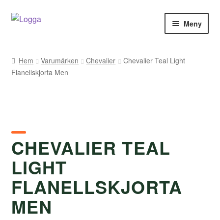
Hoppa
Hoppa
Meny
till
till
navigering
innehåll
Hem
Hem
Varumärken
Chevalier
Chevalier Teal Light
Flanellskjorta Men
Kontakt
Om Arukimasu
Butik
CHEVALIER TEAL
Varumärken
LIGHT
Väljare
FLANELLSKJORTA
MEN