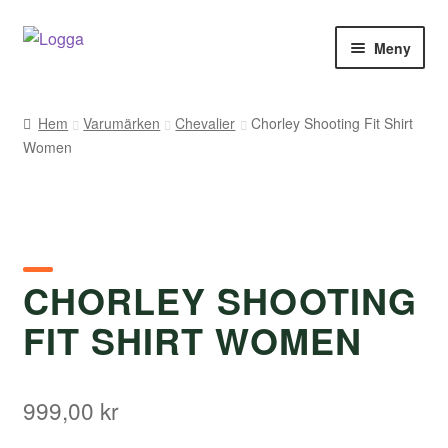
Hoppa
Hoppa
Meny
till
till
navigering
innehåll
Hem
Hem
Varumärken
Chevalier
Chorley Shooting Fit Shirt
Women
Kontakt
Om Arukimasu
Butik
CHORLEY SHOOTING
Varumärken
FIT SHIRT WOMEN
Väljare
999,00
kr