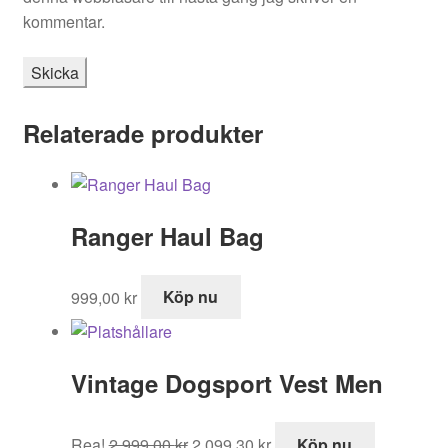
kommentar.
Relaterade produkter
Ranger Haul Bag
999,00
kr
Köp nu
Vintage Dogsport Vest Men
Det
Det
Rea!
2 999,00
kr
2 099,30
kr
Köp nu