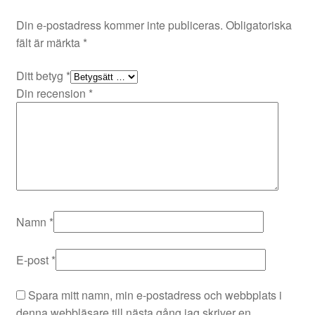
Din e-postadress kommer inte publiceras.
Obligatoriska
fält är märkta
*
Ditt betyg
*
Din recension
*
Namn
*
E-post
*
Spara mitt namn, min e-postadress och webbplats i
denna webbläsare till nästa gång jag skriver en