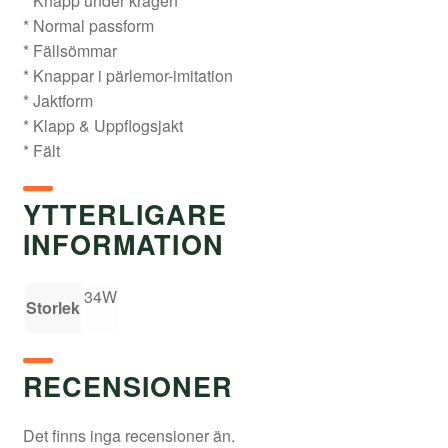
* Knapp under kragen
* Normal passform
* Fällsömmar
* Knappar i pärlemor-imitation
* Jaktform
* Klapp & Uppflogsjakt
* Fält
YTTERLIGARE
INFORMATION
34W
Storlek
RECENSIONER
Det finns inga recensioner än.