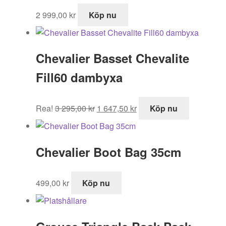
2 999,00
kr
Köp nu
Chevalier Basset Chevalite
Fill60 dambyxa
Det
Det
Rea!
3 295,00
kr
1 647,50
kr
Köp nu
ursprungliga
nuvarande
priset
priset
var:
är:
Chevalier Boot Bag 35cm
3
1
295,00 kr.
647,50 kr.
499,00
kr
Köp nu