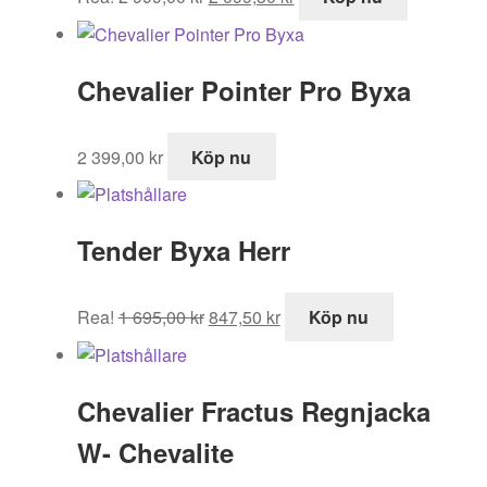
ursprungliga
nuvarande
priset
priset
var:
är:
Chevalier Pointer Pro Byxa
2
2
999,00 kr.
099,30 kr.
2 399,00
kr
Köp nu
Tender Byxa Herr
Det
Det
Rea!
1 695,00
kr
847,50
kr
Köp nu
ursprungliga
nuvarande
priset
priset
var:
är:
Chevalier Fractus Regnjacka
1
847,50 kr.
695,00 kr.
W- Chevalite