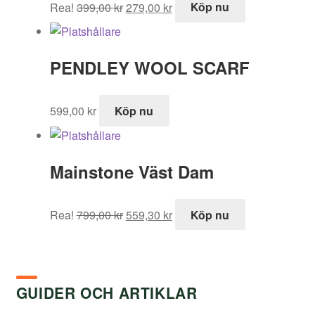
Rea!
399,00
kr
279,00
kr
Köp nu
ursprungliga
nuvarande
priset
priset
var:
är:
PENDLEY WOOL SCARF
399,00 kr.
279,00 kr.
599,00
kr
Köp nu
Mainstone Väst Dam
Det
Det
Rea!
799,00
kr
559,30
kr
Köp nu
ursprungliga
nuvarande
priset
priset
var:
är:
799,00 kr.
559,30 kr.
GUIDER OCH ARTIKLAR