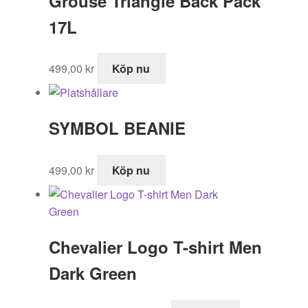
Grouse Triangle Back Pack
17L
499,00
kr
Köp nu
SYMBOL BEANIE
499,00
kr
Köp nu
Chevalier Logo T-shirt Men
Dark Green
Det
Det