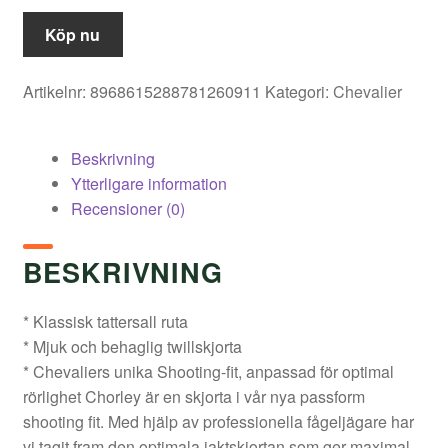
Köp nu
Artikelnr:
8968615288781260911
Kategori:
Chevalier
Beskrivning
Ytterligare information
Recensioner (0)
BESKRIVNING
* Klassisk tattersall ruta
* Mjuk och behaglig twillskjorta
* Chevaliers unika Shooting-fit, anpassad för optimal
rörlighet Chorley är en skjorta i vår nya passform
shooting fit. Med hjälp av professionella fågeljägare har
vi tagit fram den optimala jaktskjortan som ger maximal