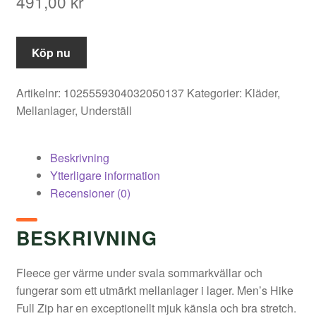
491,00
kr
Köp nu
Artikelnr:
1025559304032050137
Kategorier:
Kläder
,
Mellanlager
,
Underställ
Beskrivning
Ytterligare information
Recensioner (0)
BESKRIVNING
Fleece ger värme under svala sommarkvällar och
fungerar som ett utmärkt mellanlager i lager. Men’s Hike
Full Zip har en exceptionellt mjuk känsla och bra stretch.