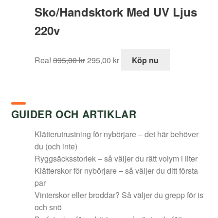
Sko/Handsktork Med UV Ljus
220v
Det
Det
Rea!
395,00
kr
295,00
kr
Köp nu
ursprungliga
nuvarande
priset
priset
var:
är:
395,00 kr.
295,00 kr.
GUIDER OCH ARTIKLAR
Klätterutrustning för nybörjare – det här behöver
du (och inte)
Ryggsäcksstorlek – så väljer du rätt volym i liter
Klätterskor för nybörjare – så väljer du ditt första
par
Vinterskor eller broddar? Så väljer du grepp för is
och snö