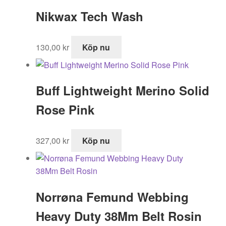
var:
är:
Nikwax Tech Wash
219,00 kr.
180,00 kr.
130,00
kr
Köp nu
Buff Lightweight Merino Solid
Rose Pink
327,00
kr
Köp nu
Norrøna Femund Webbing
Heavy Duty 38Mm Belt Rosin