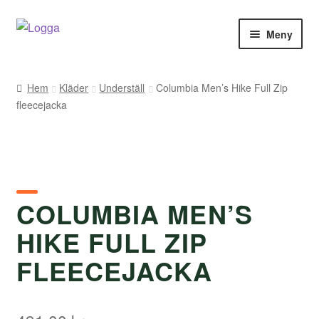
Hoppa
Hoppa
Meny
till
till
navigering
innehåll
Hem
Hem
Kläder
Underställ
Columbia Men’s Hike Full Zip
fleecejacka
Kontakt
Om Arukimasu
Butik
COLUMBIA MEN’S
Varumärken
HIKE FULL ZIP
Väljare
FLEECEJACKA