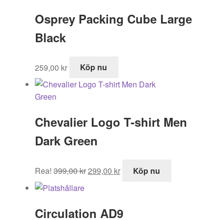
var:
är:
Osprey Packing Cube Large
3
2
899,00 kr.
329,00 kr.
Black
259,00
kr
Köp nu
Chevalier Logo T-shirt Men
Dark Green
Det
Det
Rea!
399,00
kr
299,00
kr
Köp nu
ursprungliga
nuvarande
priset
priset
var:
är:
Circulation AD9
399,00 kr.
299,00 kr.