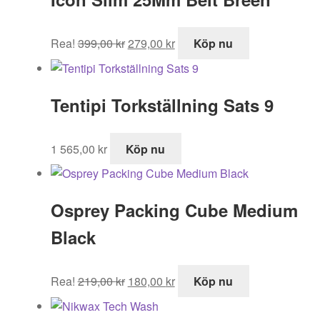
Det
Det
Rea!
399,00
kr
279,00
kr
Köp nu
ursprungliga
nuvarande
priset
priset
var:
är:
Tentipi Torkställning Sats 9
399,00 kr.
279,00 kr.
1 565,00
kr
Köp nu
Osprey Packing Cube Medium
Black
Det
Det
Rea!
219,00
kr
180,00
kr
Köp nu
ursprungliga
nuvarande
priset
priset