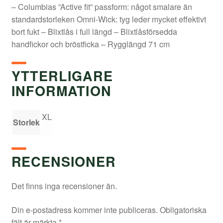
– Columbias ”Active fit” passform: något smalare än
standardstorleken Omni-Wick: tyg leder mycket effektivt
bort fukt – Blixtlås i full längd – Blixtlåsförsedda
handfickor och bröstficka – Rygglängd 71 cm
YTTERLIGARE
INFORMATION
XL
Storlek
RECENSIONER
Det finns inga recensioner än.
Din e-postadress kommer inte publiceras.
Obligatoriska
fält är märkta
*