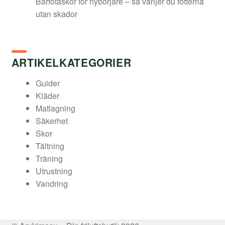
Barfotaskor för nybörjare – så vänjer du fötterna
utan skador
ARTIKELKATEGORIER
Guider
Kläder
Matlagning
Säkerhet
Skor
Tältning
Träning
Utrustning
Vandring