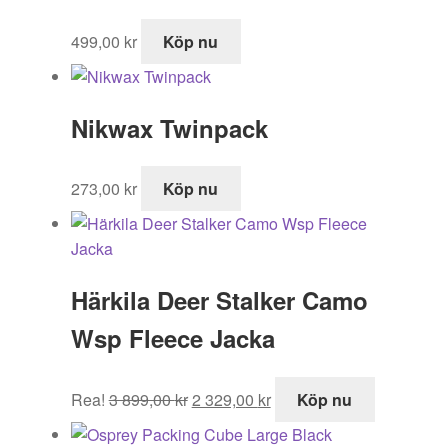
499,00
kr
Köp nu
Nikwax Twinpack
273,00
kr
Köp nu
Härkila Deer Stalker Camo
Wsp Fleece Jacka
Det
Det
Rea!
3 899,00
kr
2 329,00
kr
Köp nu
ursprungliga
nuvarande
priset
priset