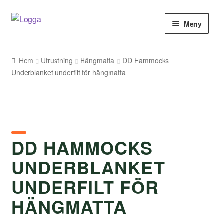
Hoppa
Hoppa
Meny
till
till
navigering
innehåll
Hem
Hem
Utrustning
Hängmatta
DD Hammocks
Underblanket underfilt för hängmatta
Kontakt
Om Arukimasu
Butik
DD HAMMOCKS
Varumärken
UNDERBLANKET
Väljare
UNDERFILT FÖR
HÄNGMATTA