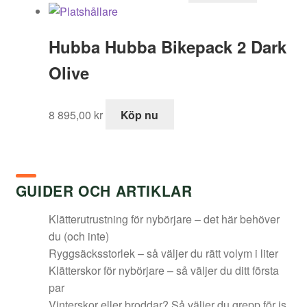
priset
priset
var:
är:
Hubba Hubba Bikepack 2 Dark
1
1
595,00 kr.
049,00 kr.
Olive
8 895,00
kr
Köp nu
GUIDER OCH ARTIKLAR
Klätterutrustning för nybörjare – det här behöver
du (och inte)
Ryggsäcksstorlek – så väljer du rätt volym i liter
Klätterskor för nybörjare – så väljer du ditt första
par
Vinterskor eller broddar? Så väljer du grepp för is