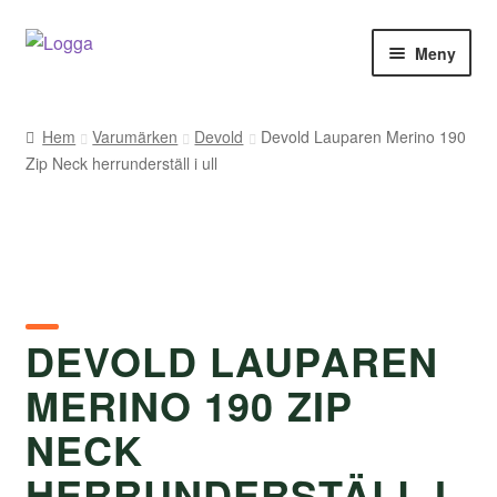
Hoppa
Hoppa
Meny
till
till
navigering
innehåll
Hem
Hem
Varumärken
Devold
Devold Lauparen Merino 190
Zip Neck herrunderställ i ull
Kontakt
Om Arukimasu
Butik
Varumärken
DEVOLD LAUPAREN
MERINO 190 ZIP
Väljare
NECK
HERRUNDERSTÄLL I