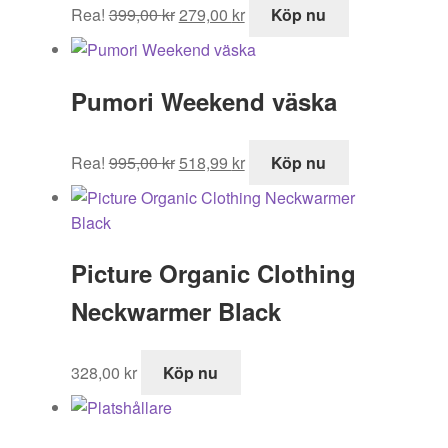
Det
Det
Rea!
399,00
kr
279,00
kr
Köp nu
ursprungliga
nuvarande
priset
priset
var:
är:
Pumori Weekend väska
399,00 kr.
279,00 kr.
Det
Det
Rea!
995,00
kr
518,99
kr
Köp nu
ursprungliga
nuvarande
priset
priset
var:
är:
995,00 kr.
518,99 kr.
Picture Organic Clothing
Neckwarmer Black
328,00
kr
Köp nu