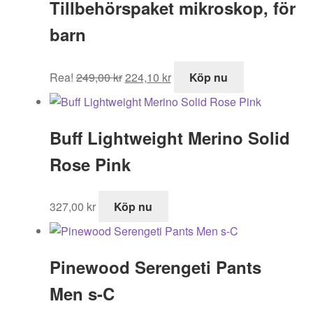
Tillbehörspaket mikroskop, för
barn
Det
Det
Rea!
249,00
kr
224,10
kr
Köp nu
ursprungliga
nuvarande
priset
priset
var:
är:
Buff Lightweight Merino Solid
249,00 kr.
224,10 kr.
Rose Pink
327,00
kr
Köp nu
Pinewood Serengeti Pants
Men s-C