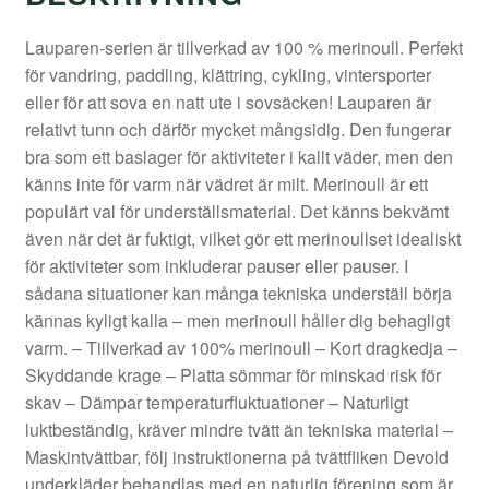
Lauparen-serien är tillverkad av 100 % merinoull. Perfekt
för vandring, paddling, klättring, cykling, vintersporter
eller för att sova en natt ute i sovsäcken! Lauparen är
relativt tunn och därför mycket mångsidig. Den fungerar
bra som ett baslager för aktiviteter i kallt väder, men den
känns inte för varm när vädret är milt. Merinoull är ett
populärt val för underställsmaterial. Det känns bekvämt
även när det är fuktigt, vilket gör ett merinoullset idealiskt
för aktiviteter som inkluderar pauser eller pauser. I
sådana situationer kan många tekniska underställ börja
kännas kyligt kalla – men merinoull håller dig behagligt
varm. – Tillverkad av 100% merinoull – Kort dragkedja –
Skyddande krage – Platta sömmar för minskad risk för
skav – Dämpar temperaturfluktuationer – Naturligt
luktbeständig, kräver mindre tvätt än tekniska material –
Maskintvättbar, följ instruktionerna på tvättfliken Devold
underkläder behandlas med en naturlig förening som är