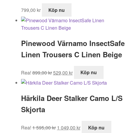
799,00
kr
Köp nu
Pinewood Värnamo InsectSafe
Linen Trousers C Linen Beige
Det
Det
Rea!
899,00
kr
529,00
kr
Köp nu
ursprungliga
nuvarande
priset
priset
var:
är:
Härkila Deer Stalker Camo L/S
899,00 kr.
529,00 kr.
Skjorta
Det
Det
Rea!
1 595,00
kr
1 049,00
kr
Köp nu
ursprungliga
nuvarande