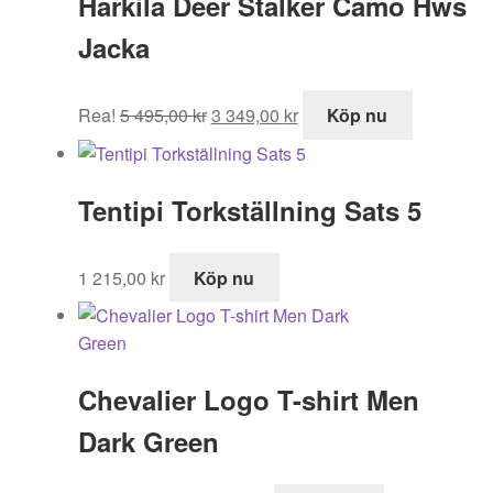
Härkila Deer Stalker Camo Hws
Jacka
Det
Det
Rea!
5 495,00
kr
3 349,00
kr
Köp nu
ursprungliga
nuvarande
priset
priset
var:
är:
Tentipi Torkställning Sats 5
5
3
495,00 kr.
349,00 kr.
1 215,00
kr
Köp nu
Chevalier Logo T-shirt Men
Dark Green