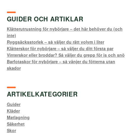
GUIDER OCH ARTIKLAR
Klätterutrustning för nybörjare – det här behöver du (och
inte)
Ryggsäcksstorlek – så väljer du rätt volym i liter
Klätterskor för nybörjare – så väljer du ditt första par
Vinterskor eller broddar? Så väljer du grepp för is och snö
Barfotaskor för nybörjare – så vänjer du fötterna utan
skador
ARTIKELKATEGORIER
Guider
Kläder
Matlagning
Säkerhet
Skor