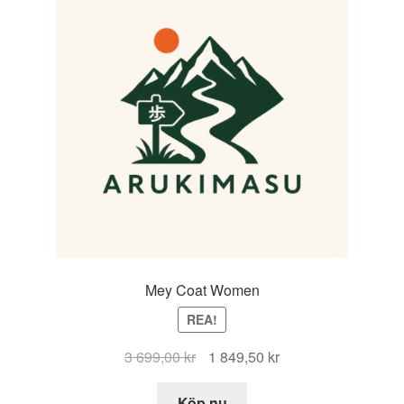
Mey Coat Women
REA!
Det
Det
3 699,00
kr
1 849,50
kr
ursprungliga
nuvarande
priset
priset
Köp nu