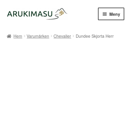
Hoppa
Hoppa
Meny
till
till
navigering
innehåll
Hem
Hem
Varumärken
Chevalier
Dundee Skjorta Herr
Kontakt
Om Arukimasu
Butik
Varumärken
Väljare