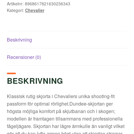
Artikelnr:
8968617821630236343
Kategori:
Chevalier
Beskrivning
Recensioner (0)
BESKRIVNING
Klassisk rutig skjorta i Chevaliers unika shooting-fit
passform för optimal rörlighet.Dundee-skjortan ger
högsta möjliga komfort på skjutbanan och i skogen;
modellen är framtagen tillsammans med professionella
fågeljägare. Skjortan har lägre ärmkulle än vanligt vilket
gör att du kan lyfta armen högt utan att skjortan stramar