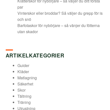
Klätterskor för nybörjare – så väljer du ditt första
par
Vinterskor eller broddar? Så väljer du grepp för is
och snö
Barfotaskor för nybörjare – så vänjer du fötterna
utan skador
ARTIKELKATEGORIER
Guider
Kläder
Matlagning
Säkerhet
Skor
Tältning
Träning
Utrustning