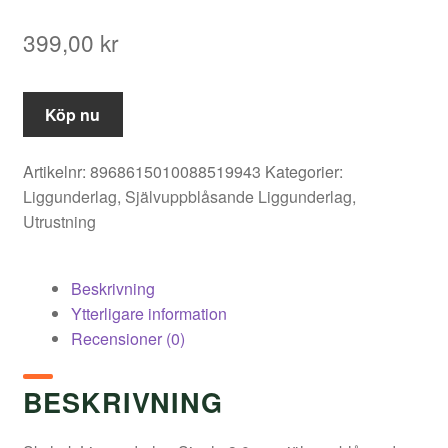
399,00
kr
Köp nu
Artikelnr:
8968615010088519943
Kategorier:
Liggunderlag
,
Självuppblåsande Liggunderlag
,
Utrustning
Beskrivning
Ytterligare information
Recensioner (0)
BESKRIVNING