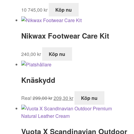
10 745,00
kr
Köp nu
Nikwax Footwear Care Kit
240,00
kr
Köp nu
Knäskydd
Det
Det
Rea!
299,00
kr
209,30
kr
Köp nu
ursprungliga
nuvarande
priset
priset
var:
är:
299,00 kr.
209,30 kr.
Vuota X Scandinavian Outdoor