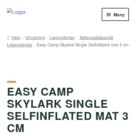
Hoppa
Hoppa
Meny
till
till
navigering
innehåll
Hem
Hem
Utrustning
Liggunderlag
Självuppblåsande
Liggunderlag
Easy Camp Skylark Single Selfinflated mat 3 cm
Kontakt
Om Arukimasu
Butik
EASY CAMP
Varumärken
SKYLARK SINGLE
Väljare
SELFINFLATED MAT 3
CM