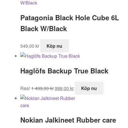
Patagonia Black Hole Cube 6L
Black W/Black
549,00
kr
Köp nu
Haglöfs Backup True Black
Det
Det
Rea!
1 499,00
kr
999,00
kr
Köp nu
ursprungliga
nuvarande
priset
priset
var:
är:
1
999,00 kr.
Nokian Jalkineet Rubber care
499,00 kr.