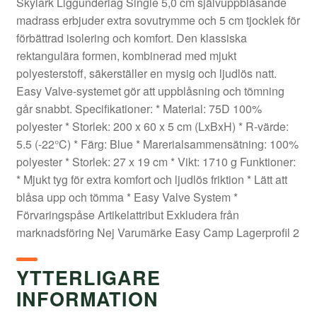
Skylark Liggunderlag Single 5,0 cm självuppblåsande
madrass erbjuder extra sovutrymme och 5 cm tjocklek för
förbättrad isolering och komfort. Den klassiska
rektangulära formen, kombinerad med mjukt
polyesterstoff, säkerställer en mysig och ljudlös natt.
Easy Valve-systemet gör att uppblåsning och tömning
går snabbt. Specifikationer: * Material: 75D 100%
polyester * Storlek: 200 x 60 x 5 cm (LxBxH) * R-värde:
5.5 (-22°C) * Färg: Blue * Marerialsammensätning: 100%
polyester * Storlek: 27 x 19 cm * Vikt: 1710 g Funktioner:
* Mjukt tyg för extra komfort och ljudlös friktion * Lätt att
blåsa upp och tömma * Easy Valve System *
Förvaringspåse Artikelattribut Exkludera från
marknadsföring Nej Varumärke Easy Camp Lagerprofil 2
YTTERLIGARE
INFORMATION