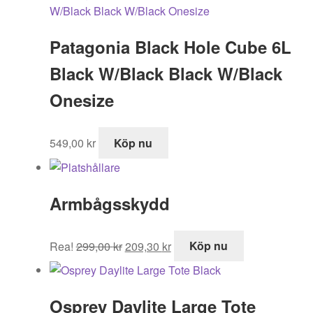
Patagonia Black Hole Cube 6L
Black W/Black Black W/Black
Onesize
549,00
kr
Köp nu
Armbågsskydd
Det
Det
Rea!
299,00
kr
209,30
kr
Köp nu
ursprungliga
nuvarande
priset
priset
var:
är:
Osprey Daylite Large Tote
299,00 kr.
209,30 kr.