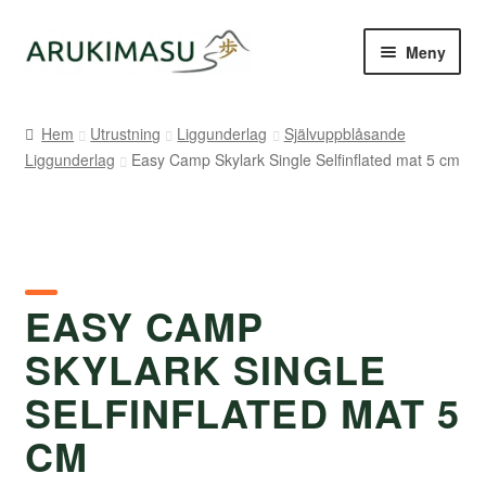
Hoppa
Hoppa
Meny
till
till
navigering
innehåll
Hem
Hem
Utrustning
Liggunderlag
Självuppblåsande
Liggunderlag
Easy Camp Skylark Single Selfinflated mat 5 cm
Kontakt
Om Arukimasu
Butik
EASY CAMP
Varumärken
SKYLARK SINGLE
Väljare
SELFINFLATED MAT 5
CM