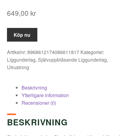
649,00
kr
Köp nu
Artikelnr:
8968612174086611817
Kategorier:
Liggunderlag
,
Självuppblåsande Liggunderlag
,
Utrustning
Beskrivning
Ytterligare information
Recensioner (0)
BESKRIVNING