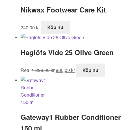
Nikwax Footwear Care Kit
240,00
kr
Köp nu
Haglöfs Vide 25 Olive Green
Det
Det
Rea!
1 299,00
kr
960,00
kr
Köp nu
ursprungliga
nuvarande
priset
priset
var:
är:
1
960,00 kr.
299,00 kr.
Gateway1 Rubber Conditioner
150 ml