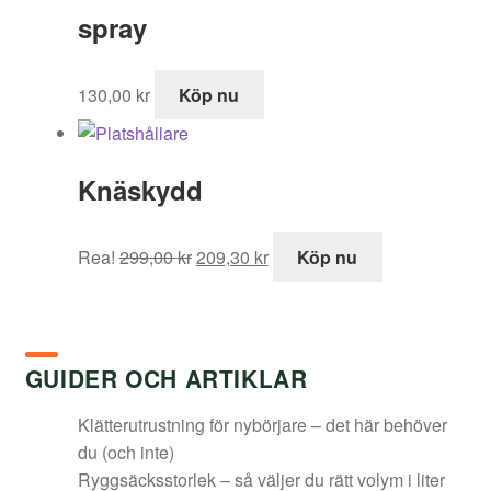
299,00 kr.
spray
130,00
kr
Köp nu
Knäskydd
Det
Det
Rea!
299,00
kr
209,30
kr
Köp nu
ursprungliga
nuvarande
priset
priset
var:
är:
299,00 kr.
209,30 kr.
GUIDER OCH ARTIKLAR
Klätterutrustning för nybörjare – det här behöver
du (och inte)
Ryggsäcksstorlek – så väljer du rätt volym i liter