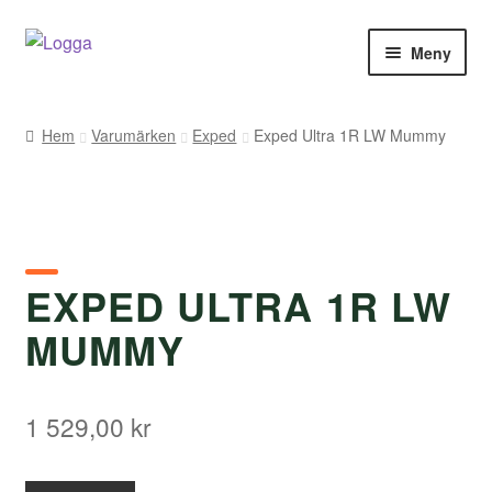
Hoppa
Hoppa
Meny
till
till
navigering
innehåll
Hem
Hem
Varumärken
Exped
Exped Ultra 1R LW Mummy
Kontakt
Om Arukimasu
Butik
EXPED ULTRA 1R LW
MUMMY
Varumärken
Väljare
1 529,00
kr