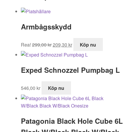
Armbågsskydd
Det
Det
Rea!
299,00
kr
209,30
kr
Köp nu
ursprungliga
nuvarande
priset
priset
var:
är:
Exped Schnozzel Pumpbag L
299,00 kr.
209,30 kr.
546,00
kr
Köp nu
Patagonia Black Hole Cube 6L
Black W/Black Black W/Black