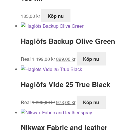
185,00
kr
Köp nu
Haglöfs Backup Olive Green
Det
Det
Rea!
1 499,00
kr
899,00
kr
Köp nu
ursprungliga
nuvarande
priset
priset
var:
är:
Haglöfs Vide 25 True Black
1
899,00 kr.
499,00 kr.
Det
Det
Rea!
1 299,00
kr
973,00
kr
Köp nu
ursprungliga
nuvarande
priset
priset
var:
är:
Nikwax Fabric and leather
1
973,00 kr.