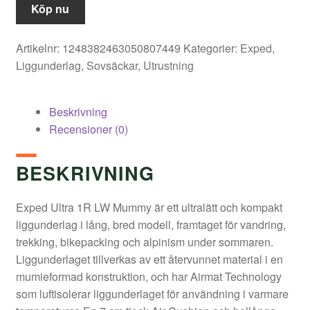
Köp nu
Artikelnr:
1248382463050807449
Kategorier:
Exped
,
Liggunderlag
,
Sovsäckar
,
Utrustning
Beskrivning
Recensioner (0)
BESKRIVNING
Exped Ultra 1R LW Mummy är ett ultralätt och kompakt
liggunderlag i lång, bred modell, framtaget för vandring,
trekking, bikepacking och alpinism under sommaren.
Liggunderlaget tillverkas av ett återvunnet material i en
mumieformad konstruktion, och har Airmat Technology
som luftisolerar liggunderlaget för användning i varmare