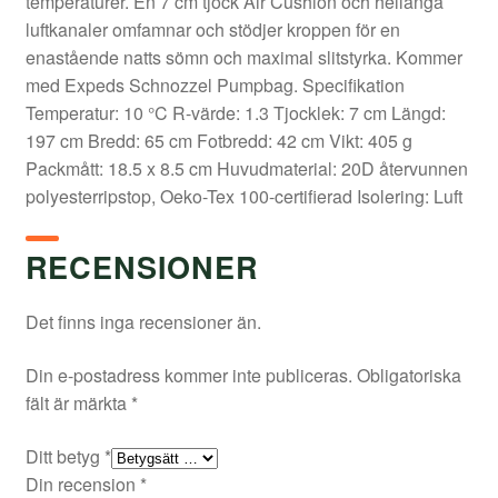
temperaturer. En 7 cm tjock Air Cushion och hellånga
luftkanaler omfamnar och stödjer kroppen för en
enastående natts sömn och maximal slitstyrka. Kommer
med Expeds Schnozzel Pumpbag. Specifikation
Temperatur: 10 °C R-värde: 1.3 Tjocklek: 7 cm Längd:
197 cm Bredd: 65 cm Fotbredd: 42 cm Vikt: 405 g
Packmått: 18.5 x 8.5 cm Huvudmaterial: 20D återvunnen
polyesterripstop, Oeko-Tex 100-certifierad Isolering: Luft
RECENSIONER
Det finns inga recensioner än.
Din e-postadress kommer inte publiceras.
Obligatoriska
fält är märkta
*
Ditt betyg
*
Din recension
*