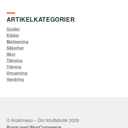
ARTIKELKATEGORIER
Guider
Kläder
Matlagning
Säkerhet
Skor
Tältning
Träning
Utrustning
Vandring
© Arukimasu – Din friluftsbutik 2026
Byggt med WooCommerce
.