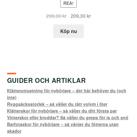
REA!
Det
Det
299,00
kr
209,30
kr
ursprungliga
nuvarande
priset
priset
Köp nu
var:
är:
299,00 kr.
209,30 kr.
GUIDER OCH ARTIKLAR
Klätterutrustning för nybörjare – det här behöver du (och
inte)
Ryggsäcksstorlek – så väljer du rätt volym i liter
Klätterskor för nybörjare – så väljer du ditt första par
Vinterskor eller broddar? Så väljer du grepp för is och snö
Barfotaskor för nybörjare – så vänjer du fötterna utan
skador