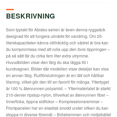
BESKRIVNING
Som typiskt för Abisko-serien är även denna ryggsäck
designad för att fungera utmärkt för vandring. Om 25-
literskapaciteten känns otillräcklig och vädret är bra kan
du kompromissa med att rulla upp den övre öppningen –
på så sätt får du cirka fem liter extra utrymme.
Huvudbilden visar den färg du ska lägga till i
kundvagnen. Bilder där modellen visar detaljer kan visa
en annan färg. Rullförslutningen är en lätt och hållbar
lösning, vilket gör den till en favorit för många. Yttertyget
är 100 % återvunnen polyamid. – Yttermaterialet är starkt
210-denier ripstop-nylon, tillverkat av återvunnen fiber –
Innerficka, öppna sidfickor – Kompressionsremmar –
Frontpanelen har en elastisk snodd under vilken du kan
stoppa in diverse föremål – Bröstremmen och midjebältet