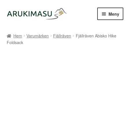
Hoppa
Hoppa
Meny
till
till
navigering
innehåll
Hem
Hem
Varumärken
Fjällräven
Fjällräven Abisko Hike
Foldsack
Kontakt
Om Arukimasu
Butik
Varumärken
Väljare