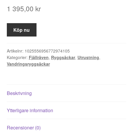
1 395,00
kr
Köp nu
Artikelnr:
1025556956772974105
Kategorier:
Fjällräven
,
Ryggsäckar
,
Utrustning
,
Vandringsryggsäckar
Beskrivning
Ytterligare information
Recensioner (0)