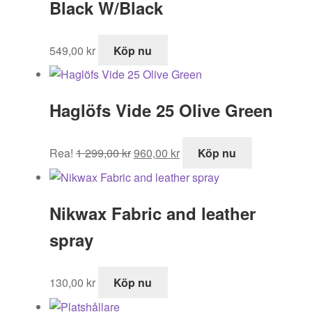
Black W/Black
549,00
kr
Köp nu
Haglöfs Vide 25 Olive Green
Det
Det
Rea!
1 299,00
kr
960,00
kr
Köp nu
ursprungliga
nuvarande
priset
priset
var:
är:
Nikwax Fabric and leather
1
960,00 kr.
299,00 kr.
spray
130,00
kr
Köp nu