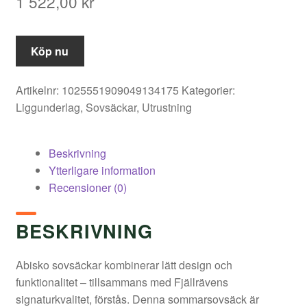
1 522,00
kr
Köp nu
Artikelnr:
1025551909049134175
Kategorier:
Liggunderlag
,
Sovsäckar
,
Utrustning
Beskrivning
Ytterligare information
Recensioner (0)
BESKRIVNING
Abisko sovsäckar kombinerar lätt design och
funktionalitet – tillsammans med Fjällrävens
signaturkvalitet, förstås. Denna sommarsovsäck är