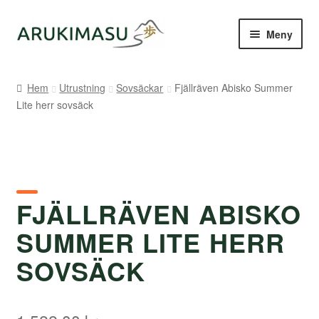
Hoppa
Hoppa
Meny
till
till
navigering
innehåll
Hem
Hem
Utrustning
Sovsäckar
Fjällräven Abisko Summer
Lite herr sovsäck
Kontakt
Om Arukimasu
Butik
FJÄLLRÄVEN ABISKO
Varumärken
SUMMER LITE HERR
Väljare
SOVSÄCK