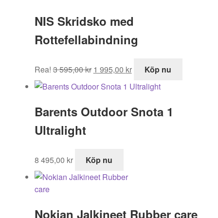
NIS Skridsko med
Rottefellabindning
Det
Det
Rea!
3 595,00
kr
1 995,00
kr
Köp nu
ursprungliga
nuvarande
priset
priset
var:
är:
Barents Outdoor Snota 1
3
1
595,00 kr.
995,00 kr.
Ultralight
8 495,00
kr
Köp nu
Nokian Jalkineet Rubber care