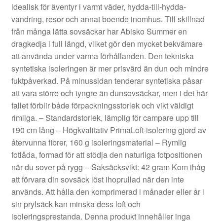
idealisk för äventyr i varmt väder, hydda-till-hydda-
vandring, resor och annat boende inomhus. Till skillnad
från många lätta sovsäckar har Abisko Summer en
dragkedja i full längd, vilket gör den mycket bekvämare
att använda under varma förhållanden. Den tekniska
syntetiska isoleringen är mer prisvärd än dun och mindre
fuktpåverkad. På minussidan tenderar syntetiska påsar
att vara större och tyngre än dunsovsäckar, men i det här
fallet förblir både förpackningsstorlek och vikt väldigt
rimliga. – Standardstorlek, lämplig för campare upp till
190 cm lång – Högkvalitativ PrimaLoft-isolering gjord av
återvunna fibrer, 160 g isoleringsmaterial – Rymlig
fotlåda, formad för att stödja den naturliga fotpositionen
när du sover på rygg – Saksäcksvikt: 42 gram Kom ihåg
att förvara din sovsäck löst ihoprullad när den inte
används. Att hålla den komprimerad i månader eller år i
sin prylsäck kan minska dess loft och
isoleringsprestanda. Denna produkt innehåller inga