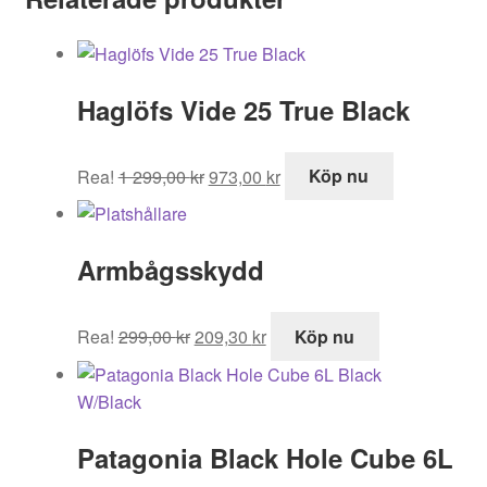
Haglöfs Vide 25 True Black
Det
Det
Rea!
1 299,00
kr
973,00
kr
Köp nu
ursprungliga
nuvarande
priset
priset
var:
är:
Armbågsskydd
1
973,00 kr.
299,00 kr.
Det
Det
Rea!
299,00
kr
209,30
kr
Köp nu
ursprungliga
nuvarande
priset
priset
var:
är:
299,00 kr.
209,30 kr.
Patagonia Black Hole Cube 6L