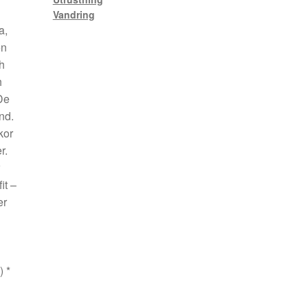
Vandring
a,
en
h
h
De
nd.
kor
r.
it –
er
) *