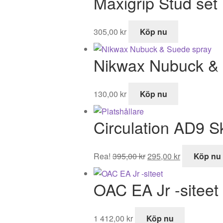
Maxigrip Stud set
305,00
kr
Köp nu
Nikwax Nubuck &
130,00
kr
Köp nu
Circulation AD9 
Det
Det
Rea!
395,00
kr
295,00
kr
Köp nu
ursprungliga
nuvarande
priset
priset
OAC EA Jr -siteet
var:
är:
395,00 kr.
295,00 kr.
1 412,00
kr
Köp nu