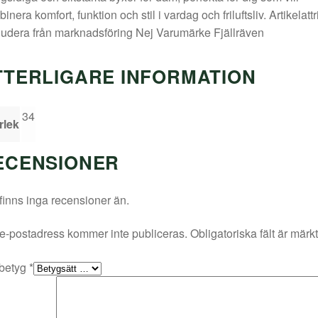
inera komfort, funktion och stil i vardag och friluftsliv. Artikelattr
udera från marknadsföring Nej Varumärke Fjällräven
TTERLIGARE INFORMATION
34
rlek
ECENSIONER
finns inga recensioner än.
e-postadress kommer inte publiceras.
Obligatoriska fält är märk
 betyg
*