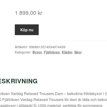
1 899,00
kr
Köp nu
Artikelnr:
8968613574934974459
Kategorier:
Byxor
,
Fjällräven
,
Kläder
,
Skor
ESKRIVNING
lräven Vardag Relaxed Trousers Dam – bekväma fritidsbyxor i 
 Fjällräven Vardag Relaxed Trousers för dam är lätta och bek
agsbyxor i slitstarkt G-1000-material, perfekta för sommarens