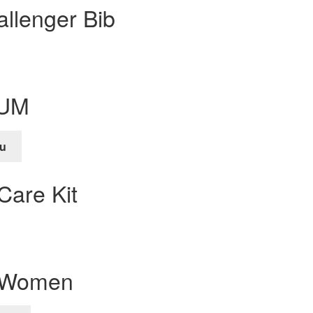
llenger Bib
IUM
u
e
Care Kit
 Women