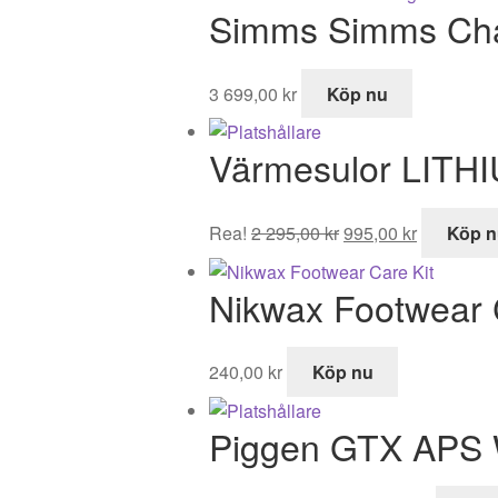
Simms Simms Cha
3 699,00
kr
Köp nu
Värmesulor LITH
Det
Det
Rea!
2 295,00
kr
995,00
kr
Köp n
ursprungliga
nuvarand
priset
priset
Nikwax Footwear 
var:
är:
2
995,00 kr.
295,00 kr.
240,00
kr
Köp nu
Piggen GTX APS