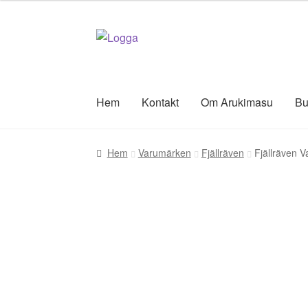
Hoppa
Hoppa
till
till
navigering
innehåll
Hem
Kontakt
Om Arukimasu
Bu
Hem
Varumärken
Fjällräven
Fjällräven 