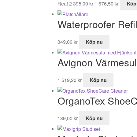
Det
Det
Rea!
2 395,00
kr
1 676,50
kr
Köp
ursprungliga
nuvaran
priset
priset
Waterproofer Refil
var:
är:
2
1
395,00 kr.
676,50 k
349,00
kr
Köp nu
Avignon Värmesula
1 519,20
kr
Köp nu
OrganoTex ShoeC
139,00
kr
Köp nu