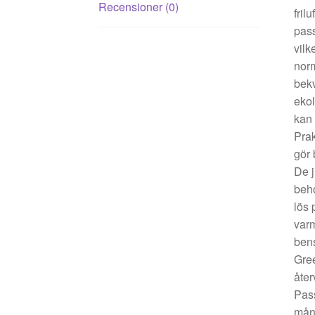
Recensioner (0)
fril
pass
vilk
norm
bekv
ekol
kan 
Prak
gör 
De j
beho
lös 
varm
bens
Gree
åter
Pass
mång