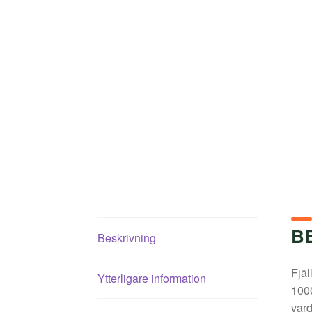
B
Beskrivning
Fjäl
Ytterligare information
1000
vard