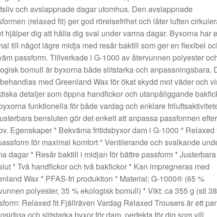
uftsliv och avslappnade dagar utomhus. Den avslappnade
formen (relaxed fit) ger god rörelsefrihet och låter luften cirkuler
et hjälper dig att hålla dig sval under varma dagar. Byxorna har 
al till något lägre midja med resår baktill som ger en flexibel oc
äm passform. Tillverkade i G-1000 av återvunnen polyester oc
ogisk bomull är byxorna både slitstarka och anpassningsbara. 
behandlas med Greenland Wax för ökat skydd mot väder och vi
tiska detaljer som öppna handfickor och utanpåliggande bakfic
byxorna funktionella för både vardag och enklare friluftsaktivitete
usterbara bensluten gör det enkelt att anpassa passformen efter
v. Egenskaper * Bekväma fritidsbyxor dam i G-1000 * Relaxed f
passform för maximal komfort * Ventilerande och svalkande und
a dagar * Resår baktill i midjan för bättre passform * Justerbara
lut * Två handfickor och två bakfickor * Kan impregneras med
nland Wax * PFAS-fri produktion * Material: G-1000® (65 %
vunnen polyester, 35 % ekologisk bomull) * Vikt: ca 355 g (stl 38
form: Relaxed fit Fjällräven Vardag Relaxed Trousers är ett par
sidiga och slitstarka byxor för dam, perfekta för dig som vill