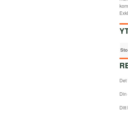
komb
Exkl
Y
Sto
R
Det 
Din 
Ditt