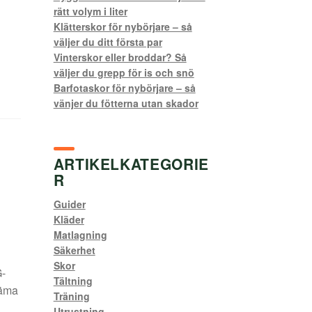
rätt volym i liter
Klätterskor för nybörjare – så
väljer du ditt första par
Vinterskor eller broddar? Så
väljer du grepp för is och snö
Barfotaskor för nybörjare – så
vänjer du fötterna utan skador
ARTIKELKATEGORIE
R
Guider
Kläder
Matlagning
Säkerhet
Skor
G-
Tältning
väma
Träning
Utrustning