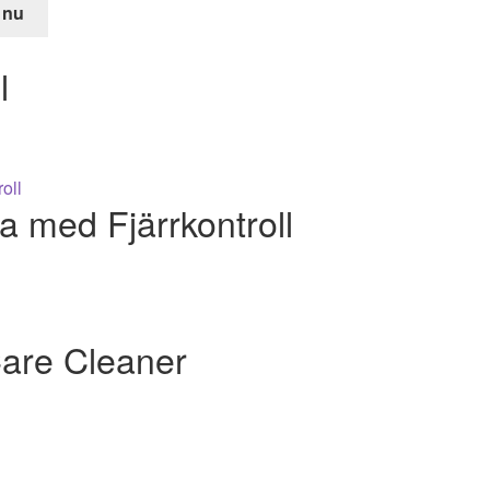
 nu
de
l
r.
 med Fjärrkontroll
are Cleaner