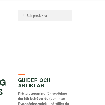
Sök
Sök
efter:
AG
GUIDER OCH
ARTIKLAR
S
Klätterutrustning för nybörjare –
det här behöver du (och inte)
Ryggsäcksstorlek – så väljer du