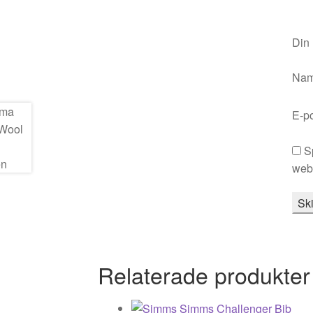
Din
Na
E-p
S
webb
Relaterade produkter