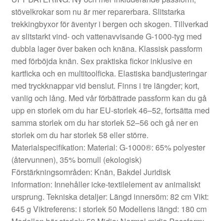
stövelkrokar som nu är mer reparerbara. Slitstarka
trekkingbyxor för äventyr i bergen och skogen. Tillverkad
av slitstarkt vind- och vattenavvisande G-1000-tyg med
dubbla lager över baken och knäna. Klassisk passform
med förböjda knän. Sex praktiska fickor inklusive en
kartficka och en multitoolficka. Elastiska bandjusteringar
med tryckknappar vid benslut. Finns i tre längder; kort,
vanlig och lång. Med vår förbättrade passform kan du gå
upp en storlek om du har EU-storlek 46–52, fortsätta med
samma storlek om du har storlek 52–56 och gå ner en
storlek om du har storlek 58 eller större.
Materialspecifikation: Material: G-1000®: 65% polyester
(återvunnen), 35% bomull (ekologisk)
Förstärkningsområden: Knän, Bakdel Juridisk
information: Innehåller icke-textilelement av animaliskt
ursprung. Tekniska detaljer: Längd innersöm: 82 cm Vikt:
645 g Viktreferens: i storlek 50 Modellens längd: 180 cm