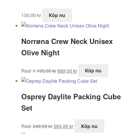
130,00
kr
Köp nu
Norrøna Crew Neck Unisex
Olive Night
Det
Det
Rea!
1 195,00
kr
689,00
kr
Köp nu
ursprungliga
nuvarande
priset
priset
var:
är:
Osprey Daylite Packing Cube
1
689,00 kr.
195,00 kr.
Set
Det
Det
Rea!
349,00
kr
263,00
kr
Köp nu
ursprungliga
nuvarande