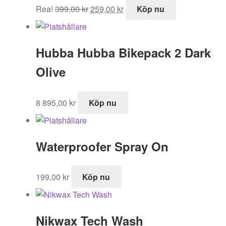
Det
Det
Rea!
399,00
kr
259,00
kr
Köp nu
ursprungliga
nuvarande
priset
priset
var:
är:
Hubba Hubba Bikepack 2 Dark
399,00 kr.
259,00 kr.
Olive
8 895,00
kr
Köp nu
Waterproofer Spray On
199,00
kr
Köp nu
Nikwax Tech Wash