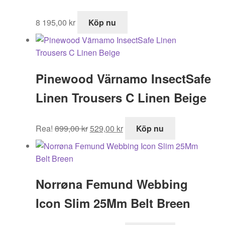
8 195,00
kr
Köp nu
Pinewood Värnamo InsectSafe
Linen Trousers C Linen Beige
Det
Det
Rea!
899,00
kr
529,00
kr
Köp nu
ursprungliga
nuvarande
priset
priset
var:
är:
899,00 kr.
529,00 kr.
Norrøna Femund Webbing
Icon Slim 25Mm Belt Breen