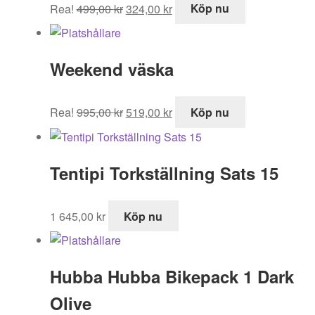
Det
Det
Rea!
499,00
kr
324,00
kr
Köp nu
ursprungliga
nuvarande
priset
priset
var:
är:
Weekend väska
499,00 kr.
324,00 kr.
Det
Det
Rea!
995,00
kr
519,00
kr
Köp nu
ursprungliga
nuvarande
priset
priset
var:
är:
Tentipi Torkställning Sats 15
995,00 kr.
519,00 kr.
1 645,00
kr
Köp nu
Hubba Hubba Bikepack 1 Dark
Olive