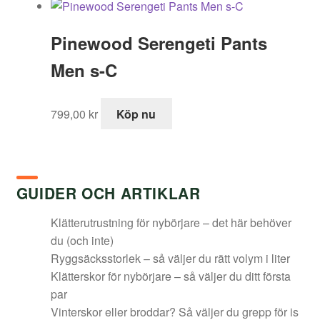
priset
priset
var:
är:
Pinewood Serengeti Pants
349,00 kr.
263,00 kr.
Men s-C
799,00
kr
Köp nu
GUIDER OCH ARTIKLAR
Klätterutrustning för nybörjare – det här behöver
du (och inte)
Ryggsäcksstorlek – så väljer du rätt volym i liter
Klätterskor för nybörjare – så väljer du ditt första
par
Vinterskor eller broddar? Så väljer du grepp för is