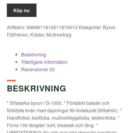
Köp nu
Artikelnr:
8968611812511874013
Kategorier:
Byxor
,
Fjällräven
,
Kläder
,
Multiverktyg
Beskrivning
Ytterligare information
Recensioner (0)
BESKRIVNING
* Slitstarka byxor i G-1000. * Förstärkt bakdel och
förböjda knän med öppningar för knäskydd (tillbehör). *
Handfickor, kartficka, multiverktygsficka, telefonficka. *
Finns i tre längder: kort, klassisk och lång. *
UPPDATERING: Ny och mer inkluderande passform,