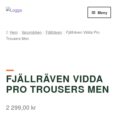
Hoppa
Hoppa
Meny
till
till
navigering
innehåll
Hem
Hem
Varumärken
Fjällräven
Fjällräven Vidda Pro
Trousers Men
Kontakt
Om Arukimasu
Butik
FJÄLLRÄVEN VIDDA
Varumärken
PRO TROUSERS MEN
Väljare
2 299,00
kr