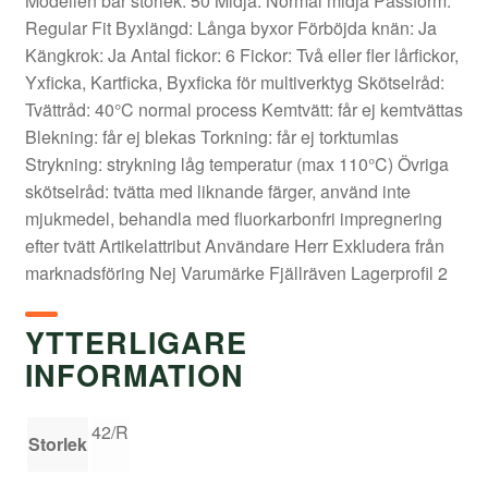
Modellen bär storlek: 50 Midja: Normal midja Passform:
Regular Fit Byxlängd: Långa byxor Förböjda knän: Ja
Kängkrok: Ja Antal fickor: 6 Fickor: Två eller fler lårfickor,
Yxficka, Kartficka, Byxficka för multiverktyg Skötselråd:
Tvättråd: 40°C normal process Kemtvätt: får ej kemtvättas
Blekning: får ej blekas Torkning: får ej torktumlas
Strykning: strykning låg temperatur (max 110°C) Övriga
skötselråd: tvätta med liknande färger, använd inte
mjukmedel, behandla med fluorkarbonfri impregnering
efter tvätt Artikelattribut Användare Herr Exkludera från
marknadsföring Nej Varumärke Fjällräven Lagerprofil 2
YTTERLIGARE
INFORMATION
42/R
Storlek