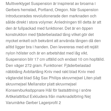
Multiverktyget Suspension är inspirerat av broarna i
Gerbers hemstad, Portland, Oregon. När Suspension
introducerades revolutionerade den marknaden och
sålde direkt i stora volymer. Anledningen till detta är att
den är fullpackad med funktioner. Det är en öppen
konstruktion med fjäderbelastad tång vilket gör det
mycket enkelt och bekvämt att använda tången då den
alltid ligger bra i handen. Den levereras med ett rejält
nylon hölster och är en arbetshäst med låg vikt.
Suspension blir 17 cm utfälld och endast 10 cm hopfälld.
Den väger 272 gram. Funktioner: Fjäderbelastad
näbbtång Avbitartång Kniv med rakt blad Kniv med
vågtandat blad Såg Sax Philips skruvmejsel Liten platt
skruvmejsel Mellanstor platt skruvmejsel
Konservburksöppnare Hål för fastsättning i snöre
Artikelattribut Exkludera från marknadsföring Nej
Varumärke Gerber Lagerprofil 2