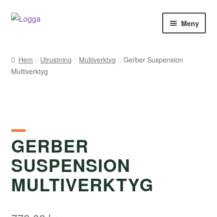
Hoppa
Hoppa
Meny
till
till
navigering
innehåll
Hem
Hem
Utrustning
Multiverktyg
Gerber Suspension
Multiverktyg
Kontakt
Om Arukimasu
Butik
GERBER
Varumärken
SUSPENSION
Väljare
MULTIVERKTYG