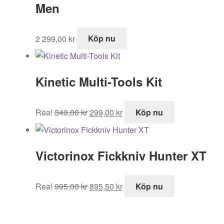
Men
2 299,00
kr
Köp nu
Kinetic Multi-Tools Kit
Det
Det
Rea!
349,00
kr
299,00
kr
Köp nu
ursprungliga
nuvarande
priset
priset
var:
är:
Victorinox Fickkniv Hunter XT
349,00 kr.
299,00 kr.
Det
Det
Rea!
995,00
kr
895,50
kr
Köp nu
ursprungliga
nuvarande
priset
priset
var:
är: