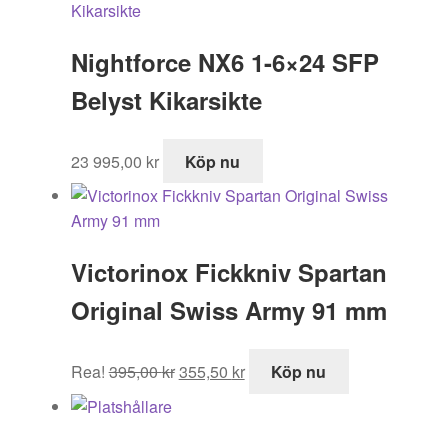
Nightforce NX6 1-6×24 SFP
Belyst Kikarsikte
23 995,00
kr
Köp nu
Victorinox Fickkniv Spartan
Original Swiss Army 91 mm
Det
Det
Rea!
395,00
kr
355,50
kr
Köp nu
ursprungliga
nuvarande
priset
priset
var:
är: