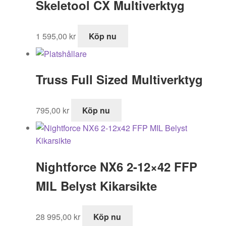
Skeletool CX Multiverktyg
395,00 kr.
355,50 kr.
1 595,00
kr
Köp nu
Truss Full Sized Multiverktyg
795,00
kr
Köp nu
Nightforce NX6 2-12×42 FFP
MIL Belyst Kikarsikte
28 995,00
kr
Köp nu