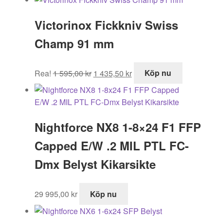
Victorinox Fickkniv Swiss
Champ 91 mm
Det
Det
Rea!
1 595,00
kr
1 435,50
kr
Köp nu
ursprungliga
nuvarande
priset
priset
var:
är:
1
1
Nightforce NX8 1-8×24 F1 FFP
595,00 kr.
435,50 kr.
Capped E/W .2 MIL PTL FC-
Dmx Belyst Kikarsikte
29 995,00
kr
Köp nu