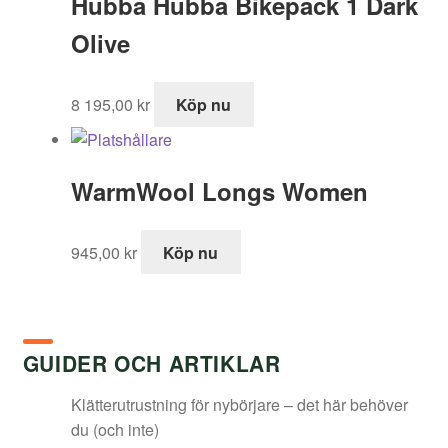
Hubba Hubba Bikepack 1 Dark
995,00 kr.
519,00 kr.
Olive
8 195,00
kr
Köp nu
WarmWool Longs Women
945,00
kr
Köp nu
GUIDER OCH ARTIKLAR
Klätterutrustning för nybörjare – det här behöver
du (och inte)