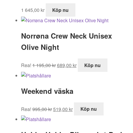
1 645,00
kr
Köp nu
Norrøna Crew Neck Unisex
Olive Night
Det
Det
Rea!
1 195,00
kr
689,00
kr
Köp nu
ursprungliga
nuvarande
priset
priset
var:
är:
Weekend väska
1
689,00 kr.
195,00 kr.
Det
Det
Rea!
995,00
kr
519,00
kr
Köp nu
ursprungliga
nuvarande
priset
priset
var:
är: