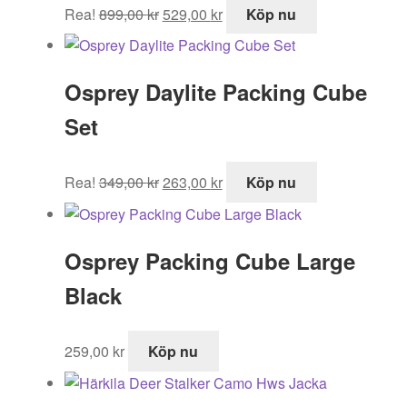
Det
Det
Rea!
899,00
kr
529,00
kr
Köp nu
ursprungliga
nuvarande
priset
priset
var:
är:
Osprey Daylite Packing Cube
899,00 kr.
529,00 kr.
Set
Det
Det
Rea!
349,00
kr
263,00
kr
Köp nu
ursprungliga
nuvarande
priset
priset
var:
är:
Osprey Packing Cube Large
349,00 kr.
263,00 kr.
Black
259,00
kr
Köp nu