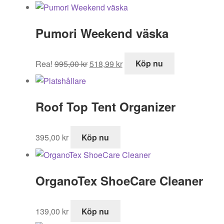
Pumori Weekend väska
Det
Det
Rea!
995,00
kr
518,99
kr
Köp nu
ursprungliga
nuvarande
priset
priset
var:
är:
Roof Top Tent Organizer
995,00 kr.
518,99 kr.
395,00
kr
Köp nu
OrganoTex ShoeCare Cleaner
139,00
kr
Köp nu