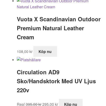
Vuota X Scandinavian Outdoor
Premium Natural Leather
Cream
108,00
kr
Köp nu
Circulation AD9
Sko/Handsktork Med UV Ljus
220v
Det
Det
Rea!
395,00
kr
295,00
kr
Köp nu