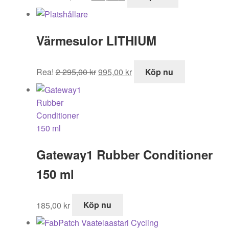
ursprungliga
nuvarande
priset
priset
var:
är:
Värmesulor LITHIUM
395,00 kr.
295,00 kr.
Det
Det
Rea!
2 295,00
kr
995,00
kr
Köp nu
ursprungliga
nuvarande
priset
priset
var:
är:
2
995,00 kr.
295,00 kr.
Gateway1 Rubber Conditioner
150 ml
185,00
kr
Köp nu