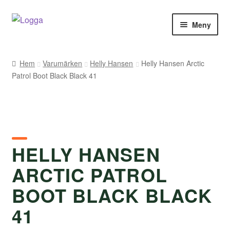
Hoppa
Hoppa
Meny
till
till
navigering
innehåll
Hem
Hem
Varumärken
Helly Hansen
Helly Hansen Arctic
Patrol Boot Black Black 41
Kontakt
Om Arukimasu
Butik
HELLY HANSEN
Varumärken
ARCTIC PATROL
Väljare
BOOT BLACK BLACK
41