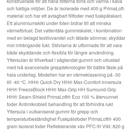
konstruerade för att hålla fötterna torra och varma i kalla
och fuktiga miljöer. De är isolerade med 400 g PrimaLoft-
material och har ett avtagbart filtfoder med fuskpälskant.
Ett aluminiumskikt under foten bidrar till att minska
värmeförlust. Det vattentäta gummiskalet, i kombination
med en belagd textilovandel och tätade sömmar, skyddar
mot inträngande fukt. Stövlarna är utformade för att vara
både skyddande och flexibla för längre användning.
Yttersulan är tillverkad i sågtandat gummi och utrustad
med två avancerade greppteknologier för bättre fäste på
hala underlag. Modellen har en värmeklassning på -30
till -40 °C. HH® Quick Dry HH® Max-Comfort-innersula
HH® FreezeBlock HH® Max-Grip HH Surround-Grip
HH® Seam-Shield PrimaLoft® Eco 100 % återvunnet
foder Antimikrobiell behandling för att förhindra lukt
Yttersula i vulkaniserat gummi för grepp och
temperaturbeständighet Fuskpälsfoder PrimaLoft® 400
gram Isolerat foder Reflekterande väv PFC-fri Vikt: 820 g