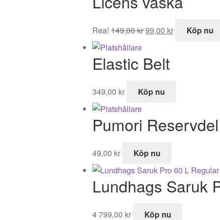
Licens väska
var:
är:
995,00 kr.
518,99 kr.
Det
Det
Rea!
149,00
kr
99,00
kr
Köp nu
ursprungliga
nuvarande
priset
priset
Elastic Belt
var:
är:
149,00 kr.
99,00 kr.
349,00
kr
Köp nu
Pumori Reservdel t
49,00
kr
Köp nu
Lundhags Saruk P
4 799,00
kr
Köp nu