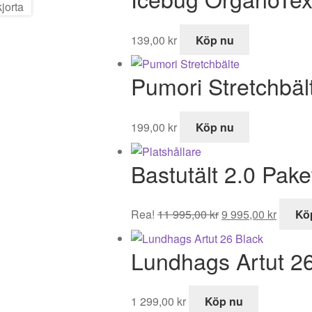
139,00
kr
Köp nu
Pumori Stretchbäl
199,00
kr
Köp nu
Bastutält 2.0 Pak
Det
Det
Rea!
11 995,00
kr
9 995,00
kr
Kö
ursprungliga
nuvara
priset
priset
Lundhags Artut 2
var:
är:
11
9
995,00 kr.
995,00 
1 299,00
kr
Köp nu