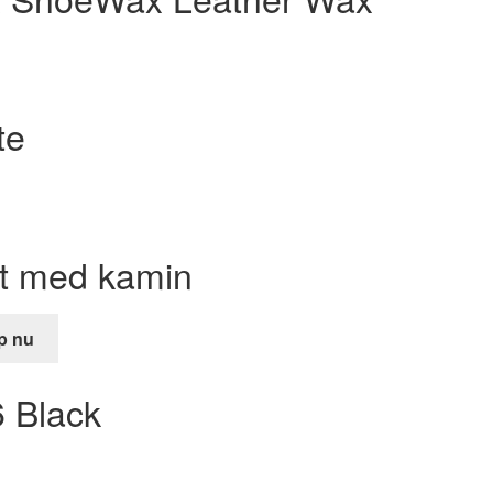
te
et med kamin
p nu
nde
6 Black
kr.