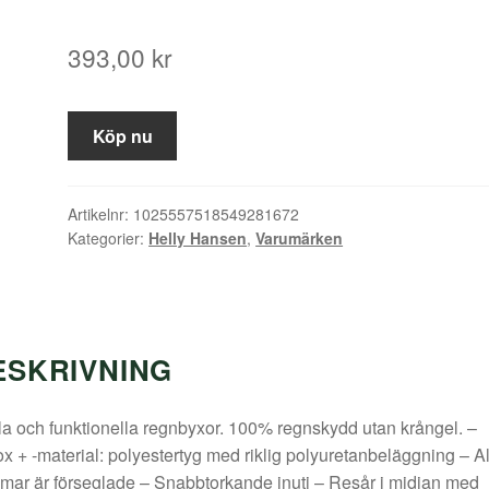
393,00
kr
Köp nu
Artikelnr:
1025557518549281672
Kategorier:
Helly Hansen
,
Varumärken
ESKRIVNING
a och funktionella regnbyxor. 100% regnskydd utan krångel. –
x + -material: polyestertyg med riklig polyuretanbeläggning – Al
ar är förseglade – Snabbtorkande inuti – Resår i midjan med