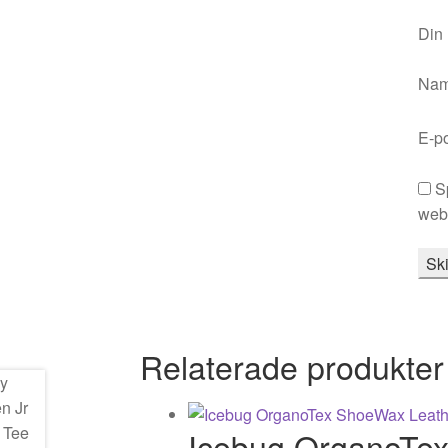
Din
Na
E-p
S
webb
Relaterade produkter
Icebug OrganoTe