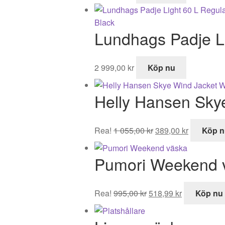
Lundhags Padje Li
2 999,00
kr
Köp nu
Helly Hansen Sk
Det
Det
Rea!
1 055,00
kr
389,00
kr
Köp n
ursprungliga
nuvarand
priset
priset
Pumori Weekend 
var:
är:
1
389,00 kr.
055,00 kr.
Det
Det
Rea!
995,00
kr
518,99
kr
Köp nu
ursprungliga
nuvarande
priset
priset