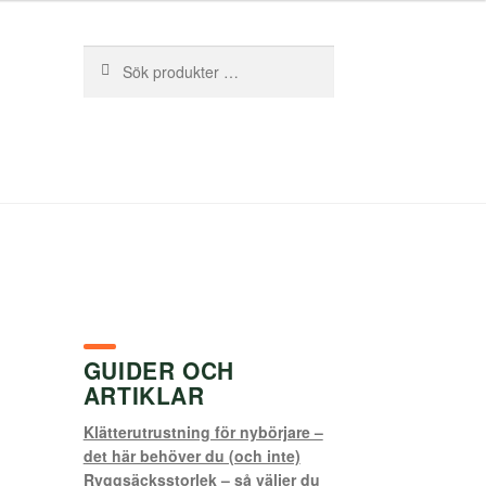
Sök
Sök
efter:
GUIDER OCH
ARTIKLAR
Klätterutrustning för nybörjare –
det här behöver du (och inte)
Ryggsäcksstorlek – så väljer du