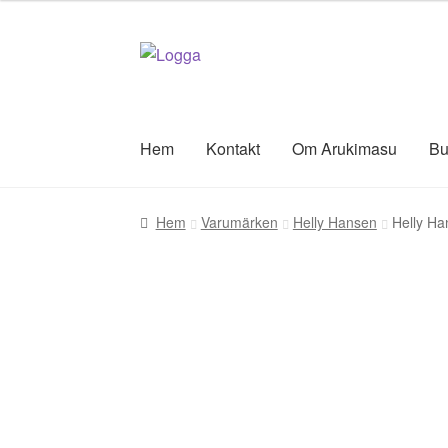
Hoppa
Hoppa
till
till
navigering
innehåll
Hem
Kontakt
Om Arukimasu
Bu
Hem
Varumärken
Helly Hansen
Helly Ha