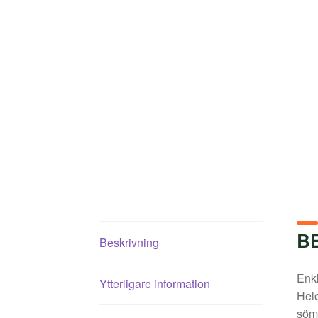
B
Beskrivning
Enkl
Ytterligare information
Helo
sömm