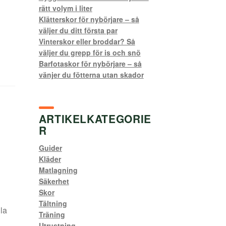
rätt volym i liter
Klätterskor för nybörjare – så
väljer du ditt första par
Vinterskor eller broddar? Så
väljer du grepp för is och snö
Barfotaskor för nybörjare – så
vänjer du fötterna utan skador
ARTIKELKATEGORIE
R
Guider
Kläder
Matlagning
Säkerhet
Skor
Tältning
la
Träning
Utrustning