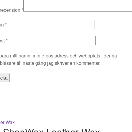
 recension
*
mn
*
ost
*
para mitt namn, min e-postadress och webbplats i denna
läsare till nästa gång jag skriver en kommentar.
x ShoeWax Leather Wax