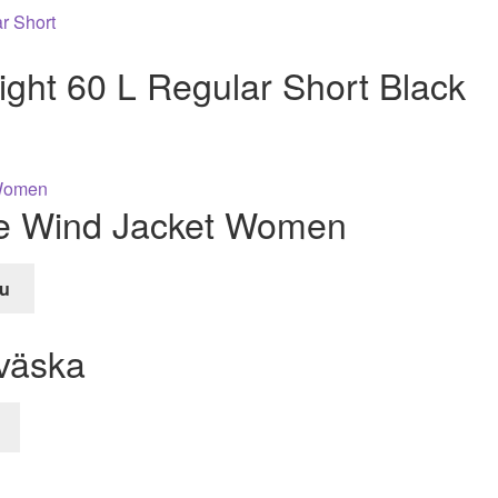
ght 60 L Regular Short Black
ye Wind Jacket Women
u
e
väska