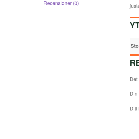
Recensioner (0)
just
Y
Sto
R
Det 
Din 
Ditt