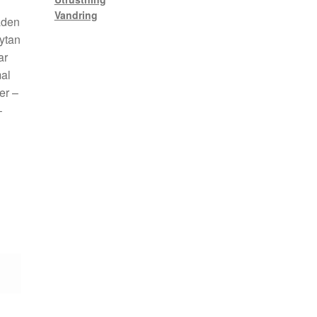
Vandring
åden
ytan
ar
mal
er –
–