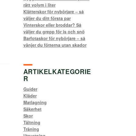
rätt volym i liter
Klätterskor för nybörjare – så
väljer du ditt första par
Vinterskor eller broddar? Så
väljer du grepp för is och snö
Barfotaskor för nybörjare – så
vänjer du fötterna utan skador
ARTIKELKATEGORIE
R
Guider
Kläder
Matlagning
Säkerhet
Skor
Tältning
Träning
Utrustning