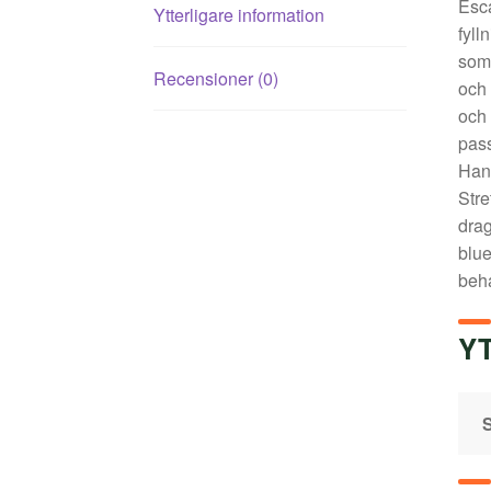
Esca
Ytterligare information
fyll
som 
Recensioner (0)
och 
och 
pass
Hand
Stre
drag
blue
beha
Y
S