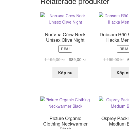
Relaterade produkter
Norrøna Crew Neck
Dobsom R90 W
Unisex Olive Night
II acka Men
REA!
REA!
Det
Det
De
1 195,00
kr
689,00
kr
1 199,00
kr
ursprungliga
nuvarande
ur
priset
priset
pr
Köp nu
Köp n
var:
är:
va
1
689,00 kr.
1
195,00 kr.
19
Picture Organic
Osprey Pack
Clothing Neckwarmer
Medium B