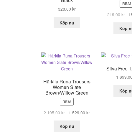
Black
REA!
328,00
kr
De
219,00
kr
1
urs
Köp nu
pri
Köp n
var
219
Silva Free 
1 699,0
Härkila Runa Trousers
Women Slate
Köp n
Brown/Willow Green
REA!
Det
Det
2 195,00
kr
1 529,00
kr
ursprungliga
nuvarande
priset
priset
Köp nu
var:
är: