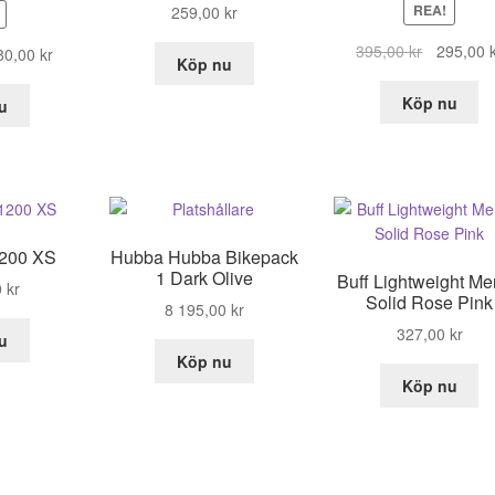
REA!
259,00
kr
Det
395,00
kr
295,00
t
Det
80,00
kr
Köp nu
ursprungl
prungliga
nuvarande
priset
set
priset
Köp nu
u
var:
:
är:
395,00 kr
,00 kr.
180,00 kr.
1200 XS
Hubba Hubba Bikepack
1 Dark Olive
Buff Lightweight Me
0
kr
Solid Rose Pink
8 195,00
kr
327,00
kr
u
Köp nu
Köp nu