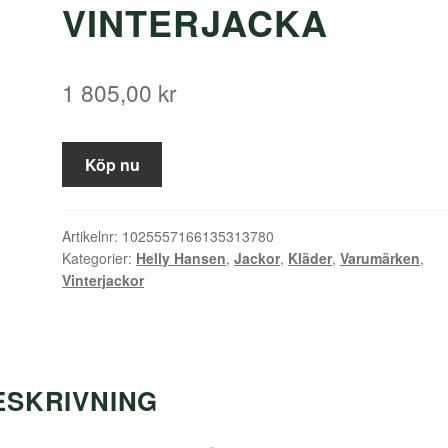
VINTERJACKA
1 805,00
kr
Köp nu
Artikelnr:
1025557166135313780
Kategorier:
Helly Hansen
,
Jackor
,
Kläder
,
Varumärken
,
Vinterjackor
ESKRIVNING