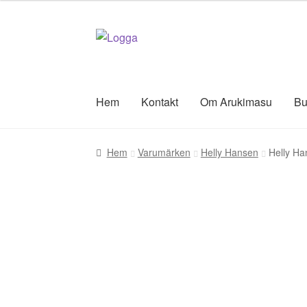
Hoppa
Hoppa
till
till
navigering
innehåll
Hem
Kontakt
Om Arukimasu
Bu
Hem
Varumärken
Helly Hansen
Helly H