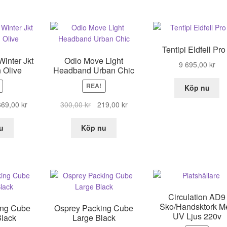
Tentipi Eldfell Pro
inter Jkt
Odlo Move Light
9 695,00
kr
 Olive
Headband Urban Chic
REA!
Köp nu
t
Det
Det
Det
669,00
kr
300,00
kr
219,00
kr
sprungliga
nuvarande
ursprungliga
nuvarande
iset
priset
priset
priset
u
Köp nu
r:
är:
var:
är:
669,00 kr.
300,00 kr.
219,00 kr.
9,00 kr.
Circulation AD9
Sko/Handsktork M
ing Cube
Osprey Packing Cube
UV Ljus 220v
lack
Large Black