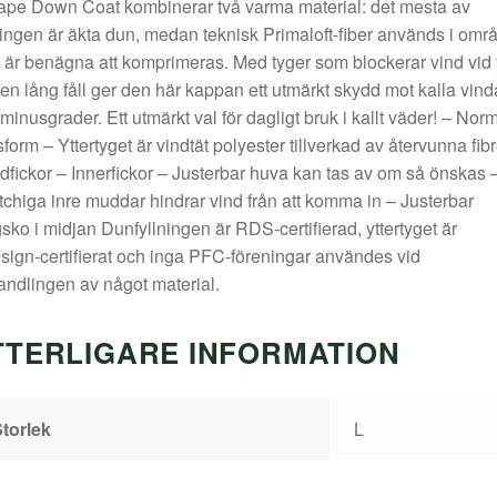
pe Down Coat kombinerar två varma material: det mesta av
ningen är äkta dun, medan teknisk Primaloft-fiber används i omr
är benägna att komprimeras. Med tyger som blockerar vind vid 
en lång fåll ger den här kappan ett utmärkt skydd mot kalla vind
minusgrader. Ett utmärkt val för dagligt bruk i kallt väder! – Nor
form – Yttertyget är vindtät polyester tillverkad av återvunna fibr
fickor – Innerfickor – Justerbar huva kan tas av om så önskas 
tchiga inre muddar hindrar vind från att komma in – Justerbar
sko i midjan Dunfyllningen är RDS-certifierad, yttertyget är
sign-certifierat och inga PFC-föreningar användes vid
ndlingen av något material.
TTERLIGARE INFORMATION
torlek
L