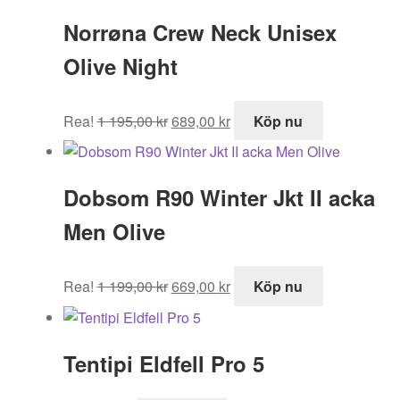
Norrøna Crew Neck Unisex
Olive Night
Det
Det
Rea!
1 195,00
kr
689,00
kr
Köp nu
ursprungliga
nuvarande
priset
priset
var:
är:
Dobsom R90 Winter Jkt II acka
1
689,00 kr.
195,00 kr.
Men Olive
Det
Det
Rea!
1 199,00
kr
669,00
kr
Köp nu
ursprungliga
nuvarande
priset
priset
var:
är:
Tentipi Eldfell Pro 5
1
669,00 kr.
199,00 kr.