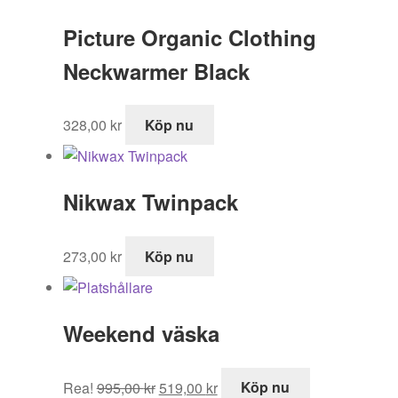
995,00 kr.
518,99 kr.
Picture Organic Clothing
Neckwarmer Black
328,00
kr
Köp nu
Nikwax Twinpack
273,00
kr
Köp nu
Weekend väska
Det
Det
Rea!
995,00
kr
519,00
kr
Köp nu