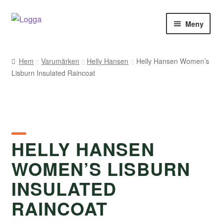
Hoppa
Hoppa
Meny
till
till
navigering
innehåll
Hem
Hem
Varumärken
Helly Hansen
Helly Hansen Women’s
Lisburn Insulated Raincoat
Kontakt
Om Arukimasu
Butik
HELLY HANSEN
Varumärken
WOMEN’S LISBURN
Väljare
INSULATED
RAINCOAT