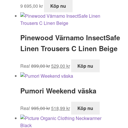
9 695,00
kr
Köp nu
Pinewood Värnamo InsectSafe
Linen Trousers C Linen Beige
Det
Det
Rea!
899,00
kr
529,00
kr
Köp nu
ursprungliga
nuvarande
priset
priset
var:
är:
Pumori Weekend väska
899,00 kr.
529,00 kr.
Det
Det
Rea!
995,00
kr
518,99
kr
Köp nu
ursprungliga
nuvarande
priset
priset
var:
är: