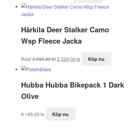
ursprungliga
nuvarande
priset
priset
var:
är:
995,00 kr.
519,00 kr.
Härkila Deer Stalker Camo
Wsp Fleece Jacka
Det
Det
Rea!
3 899,00
kr
2 329,00
kr
Köp nu
ursprungliga
nuvarande
priset
priset
var:
är:
Hubba Hubba Bikepack 1 Dark
3
2
899,00 kr.
329,00 kr.
Olive
8 195,00
kr
Köp nu