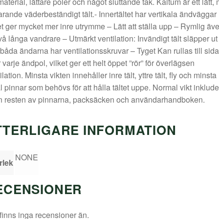
material, lättare poler och något sluttande tak. Kaitum är ett lätt,
farande väderbeständigt tält.- Innertältet har vertikala ändväggar 
et ger mycket mer inre utrymme – Lätt att ställa upp – Rymlig äv
två långa vandrare – Utmärkt ventilation: Invändigt tält släpper ut 
båda ändarna har ventilationsskruvar – Tyget Kan rullas till sid
r varje ändpol, vilket ger ett helt öppet ”rör” för överlägsen
ilation. Minsta vikten innehåller inre tält, yttre tält, fly och minsta
l pinnar som behövs för att hålla tältet uppe. Normal vikt inklude
n resten av pinnarna, packsäcken och användarhandboken.
TTERLIGARE INFORMATION
NONE
rlek
ECENSIONER
finns inga recensioner än.