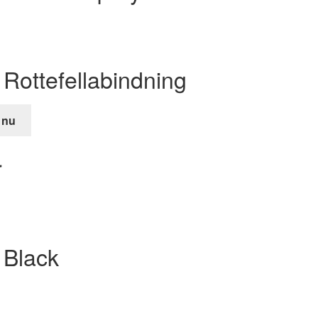
Rottefellabindning
 nu
de
r
r.
t Black