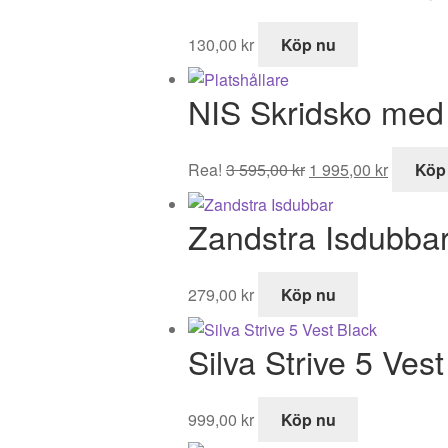
1
899,00 kr.
499,00 kr.
130,00
kr
Köp nu
NIS Skridsko med 
Det
Det
Rea!
3 595,00
kr
1 995,00
kr
Köp
ursprungliga
nuvaran
priset
priset
Zandstra Isdubba
var:
är:
3
1
595,00 kr.
995,00 k
279,00
kr
Köp nu
Silva Strive 5 Ves
999,00
kr
Köp nu