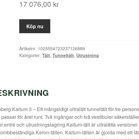
17 076,00
kr
Köp nu
Artikelnr:
1025554723237126889
Kategorier:
Tält
,
Tunneltält
,
Utrustning
ESKRIVNING
eberg Kaitum 3 – Ett mångsidigt ultralätt tunneltält för tre person
passar för året runt. Två ingångar och två vestibuler säkerställe
l entré och utrustningslagring.Kaitum-tält är ultralätta versioner
ombbeständiga Keron-tälten. Kaitum-tälten är gjorda med ett lät