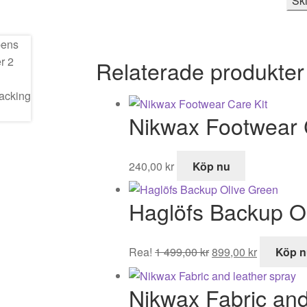
Relaterade produkter
Nikwax Footwear 
240,00
kr
Köp nu
Haglöfs Backup O
Det
Det
Rea!
1 499,00
kr
899,00
kr
Köp n
ursprungliga
nuvarand
priset
priset
Nikwax Fabric and
var:
är: