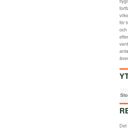
flyg
fort
vilk
för 
och 
efte
vent
anta
äve
Y
Sto
R
Det 