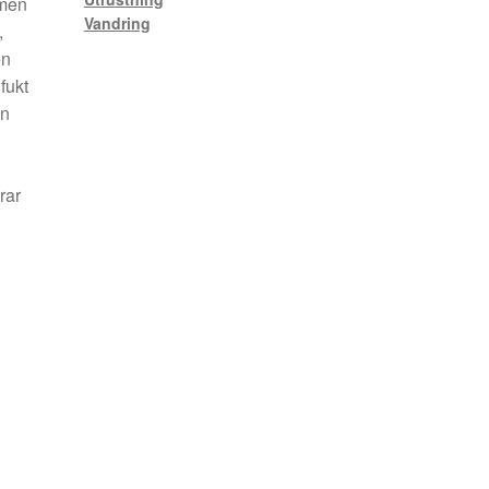
 men
Vandring
,
en
fukt
an
rar