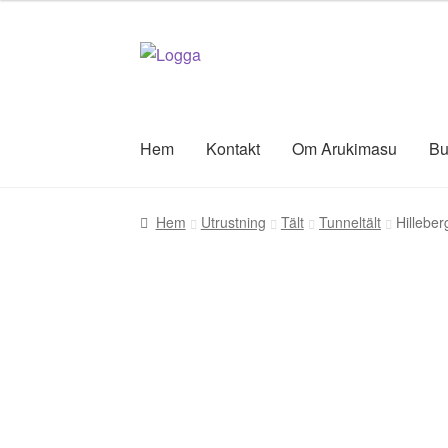
Hoppa
Hoppa
till
till
navigering
innehåll
Hem
Kontakt
Om Arukimasu
Bu
Hem
Utrustning
Tält
Tunneltält
Hilleber