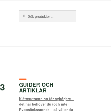
Sök
Sök
efter:
3
GUIDER OCH
ARTIKLAR
Klätterutrustning för nybörjare –
det här behöver du (och inte)
Ryggsäcksstorlek – så väljer du