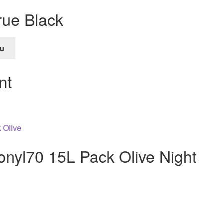
rue Black
u
e
nt
nyl70 15L Pack Olive Night