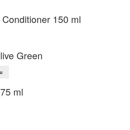
Conditioner 150 ml
live Green
u
e
275 ml