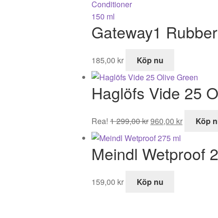
Gateway1 Rubber 
185,00
kr
Köp nu
Haglöfs Vide 25 O
Det
Det
Rea!
1 299,00
kr
960,00
kr
Köp n
ursprungliga
nuvarand
priset
priset
Meindl Wetproof 
var:
är:
1
960,00 kr.
299,00 kr.
159,00
kr
Köp nu