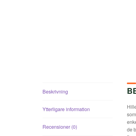
B
Beskrivning
Hill
Ytterligare information
som 
enke
Recensioner (0)
de b