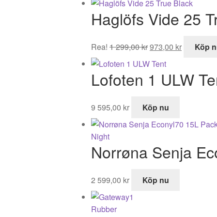
Haglöfs Vide 25 T
Det
Det
Rea!
1 299,00
kr
973,00
kr
Köp n
ursprungliga
nuvarand
priset
priset
Lofoten 1 ULW Te
var:
är:
1
973,00 kr.
299,00 kr.
9 595,00
kr
Köp nu
Norrøna Senja Eco
2 599,00
kr
Köp nu