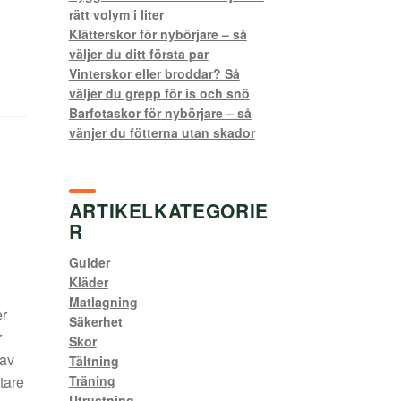
rätt volym i liter
Klätterskor för nybörjare – så
väljer du ditt första par
Vinterskor eller broddar? Så
väljer du grepp för is och snö
Barfotaskor för nybörjare – så
vänjer du fötterna utan skador
ARTIKELKATEGORIE
R
Guider
Kläder
Matlagning
er
Säkerhet
r
Skor
 av
Tältning
Träning
tare
Utrustning