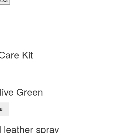
Care Kit
live Green
u
e
 leather spray