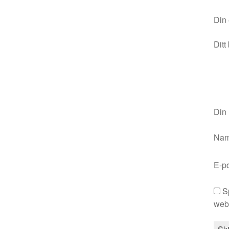
Din 
Ditt
Din
Na
E-p
S
webb