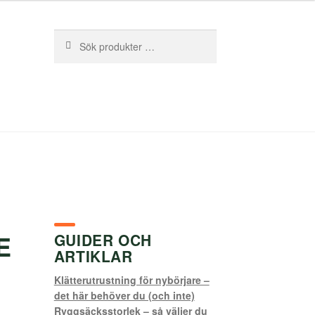
Sök
Sök
efter:
E
GUIDER OCH
ARTIKLAR
Klätterutrustning för nybörjare –
det här behöver du (och inte)
Ryggsäcksstorlek – så väljer du