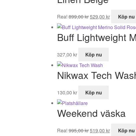
Det
Det
Rea!
899,00
kr
529,00
kr
Köp nu
ursprungliga
nuvarande
priset
priset
Buff Lightweight 
var:
är:
899,00 kr.
529,00 kr.
327,00
kr
Köp nu
Nikwax Tech Was
130,00
kr
Köp nu
Weekend väska
Det
Det
Rea!
995,00
kr
519,00
kr
Köp nu
ursprungliga
nuvarande