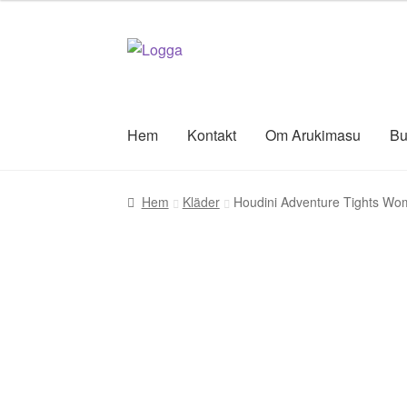
Hoppa
Hoppa
till
till
navigering
innehåll
Hem
Kontakt
Om Arukimasu
Bu
Hem
Kläder
Houdini Adventure Tights W