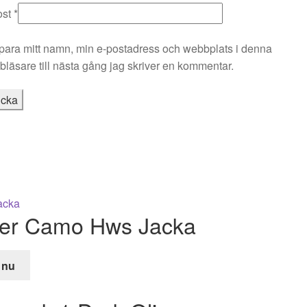
ost
*
para mitt namn, min e-postadress och webbplats i denna
läsare till nästa gång jag skriver en kommentar.
lker Camo Hws Jacka
 nu
de