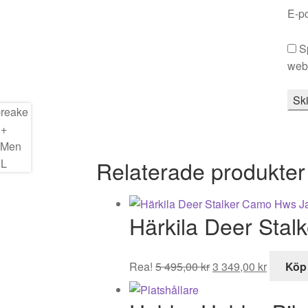
E-p
S
webb
Relaterade produkter
Härkila Deer Sta
Det
Det
Rea!
5 495,00
kr
3 349,00
kr
Köp
ursprungliga
nuvaran
priset
priset