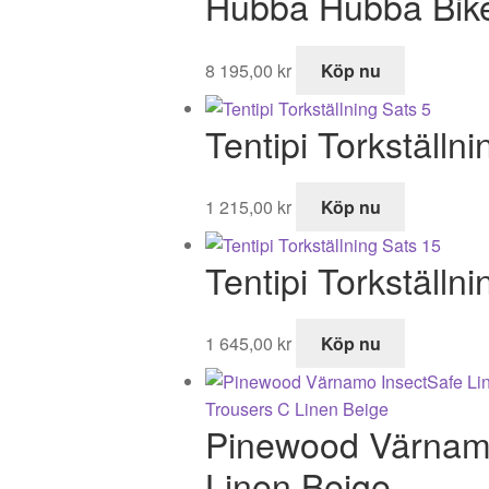
Hubba Hubba Bike
var:
är:
5
3
495,00 kr.
349,00 k
8 195,00
kr
Köp nu
Tentipi Torkställni
1 215,00
kr
Köp nu
Tentipi Torkställn
1 645,00
kr
Köp nu
Pinewood Värnamo
Linen Beige