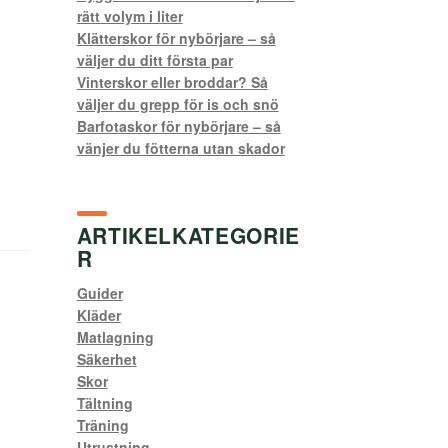
rätt volym i liter
Klätterskor för nybörjare – så
väljer du ditt första par
Vinterskor eller broddar? Så
väljer du grepp för is och snö
Barfotaskor för nybörjare – så
vänjer du fötterna utan skador
ARTIKELKATEGORIE
R
Guider
Kläder
Matlagning
Säkerhet
Skor
Tältning
Träning
Utrustning