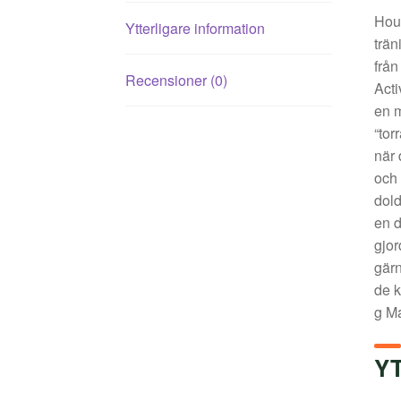
Houd
Ytterligare information
trän
från
Recensioner (0)
Acti
en m
“tor
när 
och 
dold
en d
gjor
gärn
de k
g Ma
Y