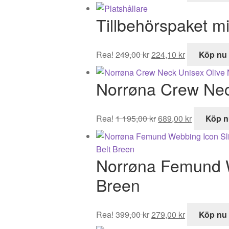
priset
priset
Tillbehörspaket mi
var:
är:
995,00 kr.
519,00 kr.
Det
Det
Rea!
249,00
kr
224,10
kr
Köp nu
ursprungliga
nuvarande
priset
priset
Norrøna Crew Nec
var:
är:
249,00 kr.
224,10 kr.
Det
Det
Rea!
1 195,00
kr
689,00
kr
Köp n
ursprungliga
nuvarand
priset
priset
var:
är:
Norrøna Femund 
1
689,00 kr.
195,00 kr.
Breen
Det
Det
Rea!
399,00
kr
279,00
kr
Köp nu
ursprungliga
nuvarande