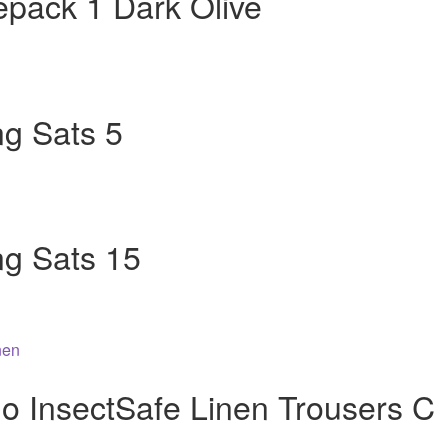
pack 1 Dark Olive
r.
ng Sats 5
ing Sats 15
 InsectSafe Linen Trousers C