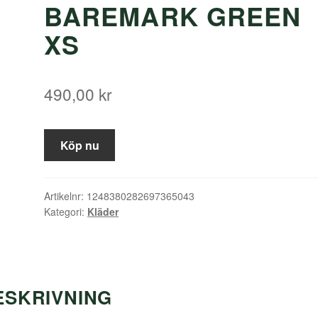
BAREMARK GREEN
XS
490,00
kr
Köp nu
Artikelnr:
1248380282697365043
Kategori:
Kläder
ESKRIVNING