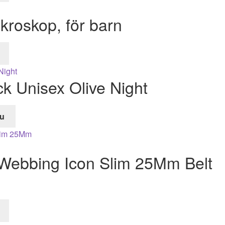
kroskop, för barn
k Unisex Olive Night
u
e
Webbing Icon Slim 25Mm Belt