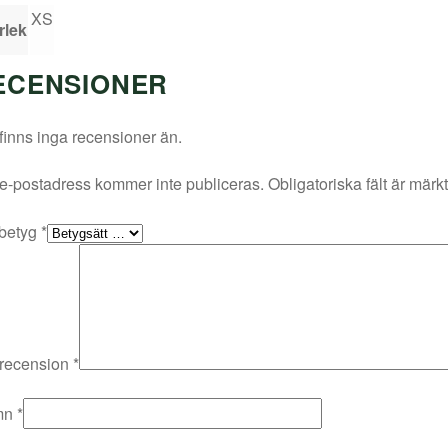
XS
rlek
ECENSIONER
finns inga recensioner än.
e-postadress kommer inte publiceras.
Obligatoriska fält är märk
 betyg
*
 recension
*
mn
*