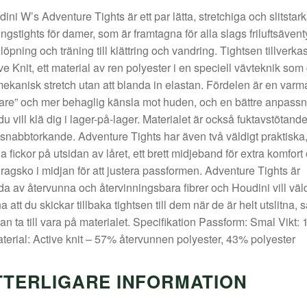
ini W’s Adventure Tights är ett par lätta, stretchiga och slitstar
ingstights för damer, som är framtagna för alla slags friluftsävent
 löpning och träning till klättring och vandring. Tightsen tillverka
ve Knit, ett material av ren polyester i en speciell vävteknik som
ekanisk stretch utan att blanda in elastan. Fördelen är en varm
rare” och mer behaglig känsla mot huden, och en bättre anpassn
du vill klä dig i lager-på-lager. Materialet är också fuktavstötand
snabbtorkande. Adventure Tights har även två väldigt praktiska
a fickor på utsidan av låret, ett brett midjeband för extra komfort
ragsko i midjan för att justera passformen. Adventure Tights är
da av återvunna och återvinningsbara fibrer och Houdini vill väld
a att du skickar tillbaka tightsen till dem när de är helt utslitna, s
an ta till vara på materialet. Specifikation Passform: Smal Vikt: 
terial: Active knit – 57% återvunnen polyester, 43% polyester
TTERLIGARE INFORMATION