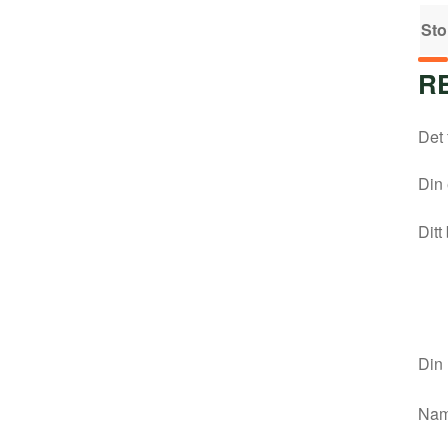
Sto
R
Det 
Din 
Ditt
Din
Na