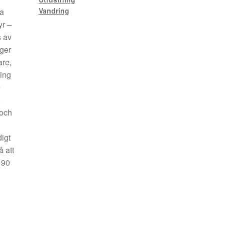
Vandring
ka
yr –
s av
 ger
are,
ing
e
,
 och
igt
å att
190